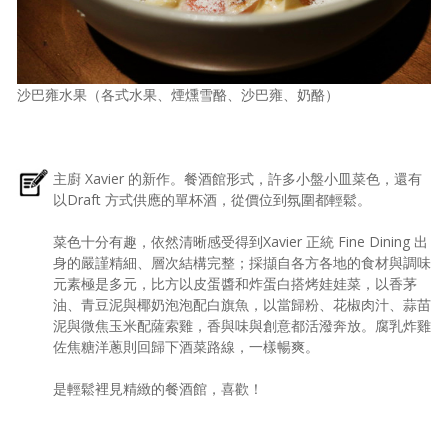
沙巴雍水果（各式水果、煙燻雪酪、沙巴雍、奶酪）
主廚 Xavier 的新作。餐酒館形式，許多小盤小皿菜色，還有
以Draft 方式供應的單杯酒，從價位到氛圍都輕鬆。
菜色十分有趣，依然清晰感受得到Xavier 正統 Fine Dining 出
身的嚴謹精細、層次結構完整；採擷自各方各地的食材與調味
元素極是多元，比方以皮蛋醬和炸蛋白搭烤娃娃菜，以香茅
油、青豆泥與椰奶泡泡配白旗魚，以當歸粉、花椒肉汁、蒜苗
泥與微焦玉米配薩索雞，香與味與創意都活潑奔放。腐乳炸雞
佐焦糖洋蔥則回歸下酒菜路線，一樣暢爽。
是輕鬆裡見精緻的餐酒館，喜歡！