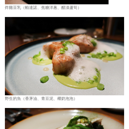
炸雞豆乳（帕達諾、焦糖洋蔥、醋漬蘆筍）
野生的魚（香茅油、青豆泥、椰奶泡泡）