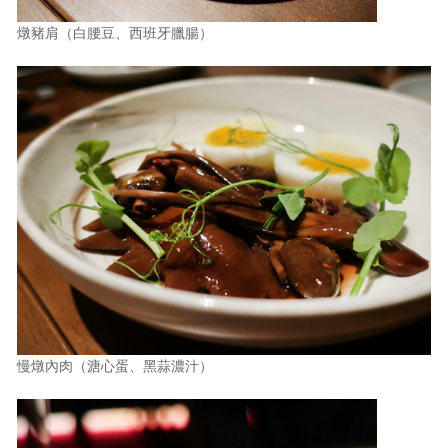
燉豬肩（白腰豆、西班牙臘腸）
慢燉內肉（溏心蛋、黑蒜濃汁）