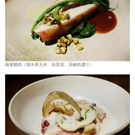
薩索雞肉（烙水果玉米、蒜苗泥、花椒肉濃汁）