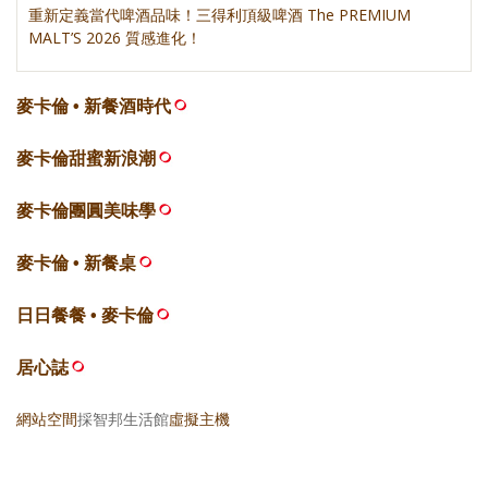
重新定義當代啤酒品味！三得利頂級啤酒 The PREMIUM
MALT’S 2026 質感進化！
麥卡倫 • 新餐酒時代
麥卡倫甜蜜新浪潮
麥卡倫團圓美味學
麥卡倫 • 新餐桌
日日餐餐 • 麥卡倫
居心誌
網站空間
採智邦生活館
虛擬主機