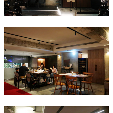
照相簿
影音區
創意出版服務
歷史區
關於Yilan
個人著作
活動實況記錄
媒體報導一覽
合作與代言
訂閱電子報