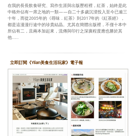
在我的長長飲食研究、寫作生涯與出版歷程裡，紅茶，始終是此
中格外佔有一席之地的一類——自二十多歲沉浸投入至今已逾三
十年，而從2005年的《尋味．紅茶》到2017年的《紅茶經》，
都是這漫漫行途中的珍貴結晶。尤其在簡體出版裡，不僅十本中
所佔有二，且兩本加起來，流傳與印行之深廣程度應也勝於其
他……
立即訂閱《Yilan美食生活玩家》電子報