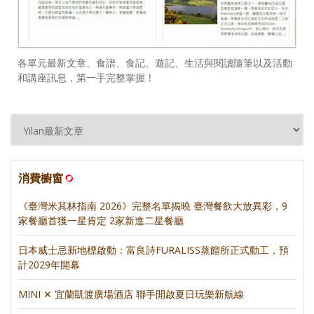
各單元最新文章、食譜、食記、遊記、生活與閱讀隨筆以及活動
和講座訊息，第一手完整掌握！
消費櫥窗
《臺灣米其林指南 2026》完整名單揭曉 臺灣餐飲大放異彩，9
家餐廳首獲一星肯定 2家新進二星餐廳
日本威士忌新地標啟動：富良詩FURALISS蒸餾所正式動工，預
計2029年開幕
MINI ✕ 宜蘭凱渡廣場酒店 聯手開啟夏日玩樂新航線