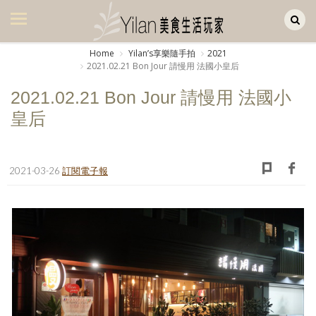
Yilan作品區
美食集
Home
Yilanʼs享樂隨手拍
2021
2021.02.21 Bon Jour 請慢用 法國小皇后
美飲集
2021.02.21 Bon Jour 請慢用 法國小
廚房集
皇后
旅遊集
旅遊美食集
2021-03-26
訂閱電子報
生活風
書房集
日記簿
餐桌週記
享樂隨手拍