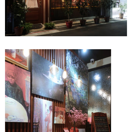
照相簿
影音區
創意出版服務
歷史區
關於Yilan
個人著作
活動實況記錄
媒體報導一覽
合作與代言
訂閱電子報