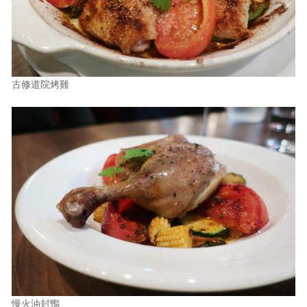
古修道院烤雞
慢火油封鴨