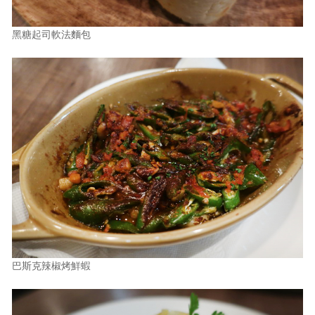
黑糖起司軟法麵包
巴斯克辣椒烤鮮蝦