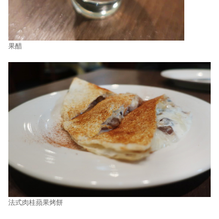
果醋
法式肉桂蘋果烤餅