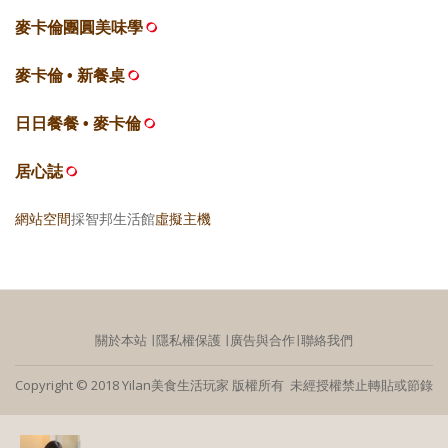
麥卡倫團圓美味學
麥卡倫 • 新餐桌
日日餐餐 • 麥卡倫
居心誌
網站空間
採智邦生活館
虛擬主機
關於本站
∣
隱私權保護
∣
廣告與合作
∣
聯絡我們
Copyright © 2018 Yilan美食生活玩家 版權所有 未經授權禁止轉貼或節錄