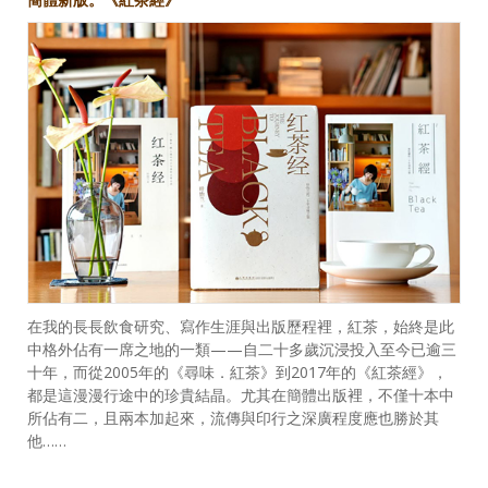
在我的長長飲食研究、寫作生涯與出版歷程裡，紅茶，始終是此
中格外佔有一席之地的一類——自二十多歲沉浸投入至今已逾三
十年，而從2005年的《尋味．紅茶》到2017年的《紅茶經》，
都是這漫漫行途中的珍貴結晶。尤其在簡體出版裡，不僅十本中
所佔有二，且兩本加起來，流傳與印行之深廣程度應也勝於其
他……