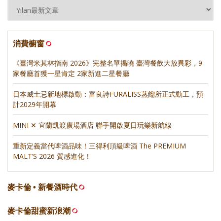
消費櫥窗
《臺灣米其林指南 2026》完整名單揭曉 臺灣餐飲大放異彩，9
家餐廳首獲一星肯定 2家新進二星餐廳
日本威士忌新地標啟動：富良詩FURALISS蒸餾所正式動工，預
計2029年開幕
MINI ✕ 宜蘭凱渡廣場酒店 聯手開啟夏日玩樂新航線
重新定義當代啤酒品味！三得利頂級啤酒 The PREMIUM
MALT’S 2026 質感進化！
麥卡倫 • 新餐酒時代
麥卡倫甜蜜新浪潮