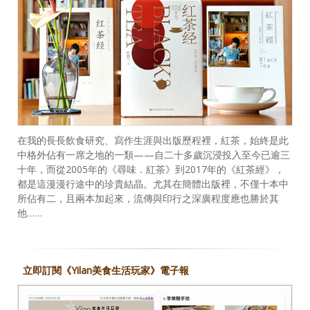
在我的長長飲食研究、寫作生涯與出版歷程裡，紅茶，始終是此
中格外佔有一席之地的一類——自二十多歲沉浸投入至今已逾三
十年，而從2005年的《尋味．紅茶》到2017年的《紅茶經》，
都是這漫漫行途中的珍貴結晶。尤其在簡體出版裡，不僅十本中
所佔有二，且兩本加起來，流傳與印行之深廣程度應也勝於其
他……
立即訂閱《Yilan美食生活玩家》電子報