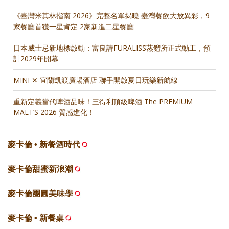
《臺灣米其林指南 2026》完整名單揭曉 臺灣餐飲大放異彩，9
家餐廳首獲一星肯定 2家新進二星餐廳
日本威士忌新地標啟動：富良詩FURALISS蒸餾所正式動工，預
計2029年開幕
MINI ✕ 宜蘭凱渡廣場酒店 聯手開啟夏日玩樂新航線
重新定義當代啤酒品味！三得利頂級啤酒 The PREMIUM
MALT’S 2026 質感進化！
麥卡倫 • 新餐酒時代
麥卡倫甜蜜新浪潮
麥卡倫團圓美味學
麥卡倫 • 新餐桌