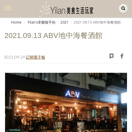
Yilan作品區
美食集
Home
Yilanʼs享樂隨手拍
2021
2021.09.13 ABV地中海餐酒館
美飲集
2021.09.13 ABV地中海餐酒館
廚房集
旅遊集
2021-09-29
訂閱電子報
旅遊美食集
生活風
書房集
日記簿
餐桌週記
享樂隨手拍