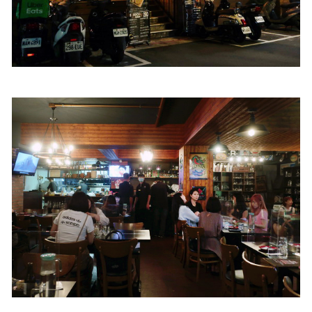
照相簿
影音區
創意出版服務
歷史區
關於Yilan
個人著作
活動實況記錄
媒體報導一覽
合作與代言
訂閱電子報