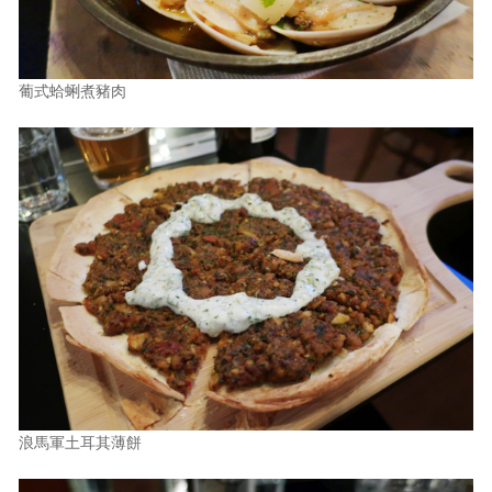
葡式蛤蜊煮豬肉
浪馬軍土耳其薄餅