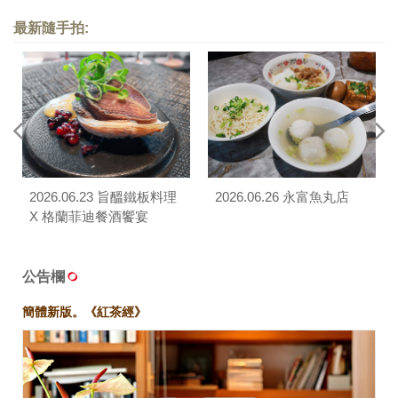
最新隨手拍:
2026.06.23 旨醞鐵板料理
2026.06.26 永富魚丸店
X 格蘭菲迪餐酒饗宴
公告欄
簡體新版。《紅茶經》