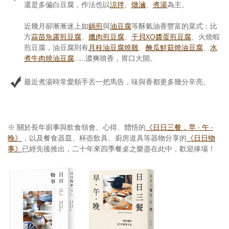
還是多偏白豆腐，作法也以
涼拌
、
燉滷
、
煮湯
為主。
近幾月卻漸漸迷上如
鍋煎
與
油豆腐
等酥氣油香豐富的菜式：比
方
蒜苗魚露
煎豆腐
、
臘肉煎豆腐
、
干貝XO醬蛋煎豆腐
、火燒蝦
煎豆腐，油豆腐則有
月桂油豆腐燒雞
、
醃瓜鮮菇燒油豆腐
、
水
煮牛肉燒油豆腐
……濃爽噴香，胃口大開。
最近煮湯時常愛順手丟一把馬告，味與香都更多幾分辛亮。
※ 關於長年廚事與飲食領會、心得、體悟的
《日日三餐，早 ‧ 午 ‧
晚》
，以及餐食器皿、杯壺飲具、廚房道具等器物分享的
《日日物
事》
已經先後推出，二十年來四季餐桌之樂盡在此中，歡迎捧場！