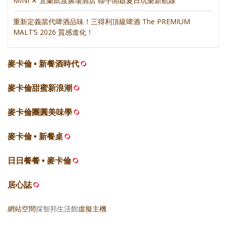
MINI ✕ 宜蘭凱渡廣場酒店 聯手開啟夏日玩樂新航線
重新定義當代啤酒品味！三得利頂級啤酒 The PREMIUM
MALT’S 2026 質感進化！
麥卡倫 • 新餐酒時代
麥卡倫甜蜜新浪潮
麥卡倫團圓美味學
麥卡倫 • 新餐桌
日日餐餐 • 麥卡倫
居心誌
網站空間
採智邦生活館
虛擬主機