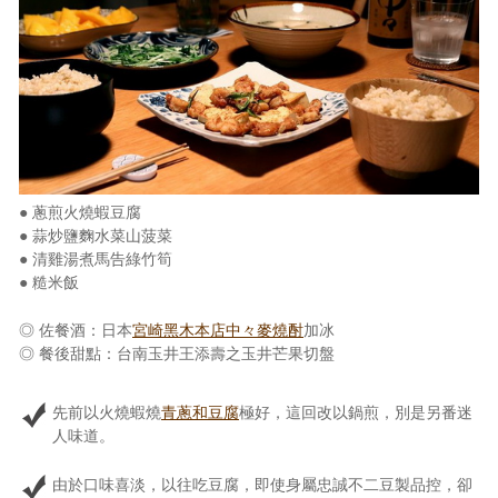
● 蔥煎火燒蝦豆腐
● 蒜炒鹽麴水菜山菠菜
● 清雞湯煮馬告綠竹筍
● 糙米飯
◎ 佐餐酒：日本
宮崎黑木本店中々麥燒酎
加冰
◎ 餐後甜點：台南玉井王添壽之玉井芒果切盤
先前以火燒蝦燒
青蔥和豆腐
極好，這回改以鍋煎，別是另番迷
人味道。
由於口味喜淡，以往吃豆腐，即使身屬忠誠不二豆製品控，卻