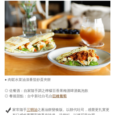
● 肉鬆水菜油漬番茄炒蛋夾餅
◎ 佐餐酒：自家隨手調之檸檬百香果梅酒啤酒氣泡飲
◎ 餐後甜點：台中新社白毛台
巨峰葡萄
家常隨手
三明治
之蔥油餅變奏版。以餅代吐司，感覺更扎實更
有口感也更豐富噴香有味道，這個好，以後可常比照。