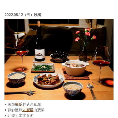
2022.08.12（五）晚餐
● 蔥燒
醃瓜
鮮菇油豆腐
● 蒜炒鹽麴
九層塔
山菠菜
● 紅棗玉米排骨湯