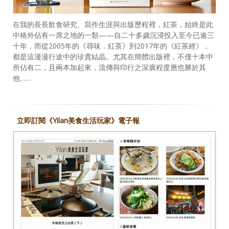
在我的長長飲食研究、寫作生涯與出版歷程裡，紅茶，始終是此
中格外佔有一席之地的一類——自二十多歲沉浸投入至今已逾三
十年，而從2005年的《尋味．紅茶》到2017年的《紅茶經》，
都是這漫漫行途中的珍貴結晶。尤其在簡體出版裡，不僅十本中
所佔有二，且兩本加起來，流傳與印行之深廣程度應也勝於其
他……
立即訂閱《Yilan美食生活玩家》電子報