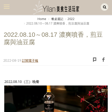
Yilan作品區
美食集
Home
餐桌週記
2022
2022.08.10～08.17 濃爽噴香，煎豆腐與油豆腐
美飲集
2022.08.10～08.17 濃爽噴香，煎豆
廚房集
腐與油豆腐
旅遊集
旅遊美食集
2022-08-19
訂閱電子報
生活風
書房集
2022.08.10（三）晚餐
日記簿
餐桌週記
享樂隨手拍