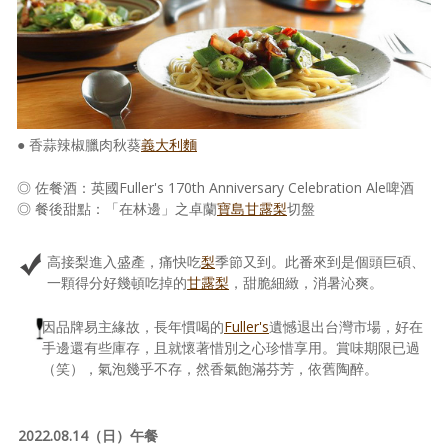
● 香蒜辣椒臘肉秋葵
義大利麵
◎ 佐餐酒：英國Fuller's 170th Anniversary Celebration Ale啤酒
◎ 餐後甜點：「在林邊」之卓蘭
寶島甘露梨
切盤
高接梨進入盛產，痛快吃
梨
季節又到。此番來到是個頭巨碩、
一顆得分好幾頓吃掉的
甘露梨
，甜脆細緻，消暑沁爽。
因品牌易主緣故，長年慣喝的
Fuller's
遺憾退出台灣市場，好在
手邊還有些庫存，且就懷著惜別之心珍惜享用。賞味期限已過
（笑），氣泡幾乎不存，然香氣飽滿芬芳，依舊陶醉。
2022.08.14（日）午餐