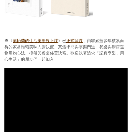
※《
葉怡蘭的生活美學線上課
》已
正式開課
，內容涵蓋多年積累而
得的家常輕鬆美味入廚訣竅、茶酒學問與享樂門道、餐桌與廚房選
物用物心法、擺盤與餐桌佈置訣竅。歡迎執著追求「認真享樂，用
心生活」的朋友們一起加入！