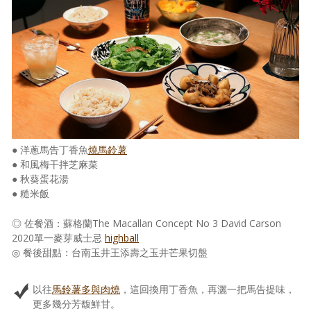
照相簿
影音區
創意出版服務
歷史區
關於Yilan
● 洋蔥馬告丁香魚
燒馬鈴薯
個人著作
● 和風梅干拌芝麻菜
● 秋葵蛋花湯
活動實況記錄
● 糙米飯
媒體報導一覽
◎ 佐餐酒：蘇格蘭The Macallan Concept No 3 David Carson
2020單一麥芽威士忌
highball
合作與代言
◎ 餐後甜點：台南玉井王添壽之玉井芒果切盤
訂閱電子報
以往
馬鈴薯多與肉燒
，這回換用丁香魚，再灑一把馬告提味，
更多幾分芳馥鮮甘。