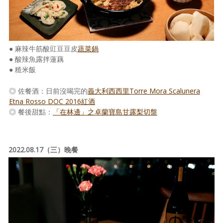
● 麻辣牛筋酸豇豆豆皮
蔬菜鍋
● 酸辣魚露拌蓮藕
● 糙米飯
◎ 佐餐酒：日前沒喝完的
義大利西西里Torre Mora Scalunera
Etna Rosso DOC 2016紅酒
◎ 餐後甜點：
「在林邊」之卓蘭寶島甘露梨切盤
2022.08.17（三）晚餐