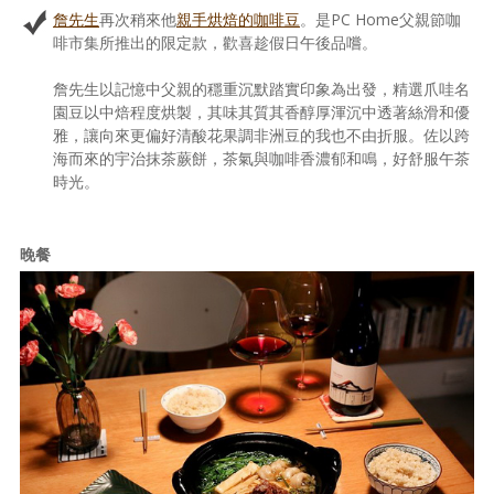
詹先生
再次稍來他
親手烘焙的咖啡豆
。是PC Home父親節咖
啡市集所推出的限定款，歡喜趁假日午後品嚐。
詹先生以記憶中父親的穩重沉默踏實印象為出發，精選爪哇名
園豆以中焙程度烘製，其味其質其香醇厚渾沉中透著絲滑和優
雅，讓向來更偏好清酸花果調非洲豆的我也不由折服。佐以跨
海而來的宇治抹茶蕨餅，茶氣與咖啡香濃郁和鳴，好舒服午茶
時光。
晚餐