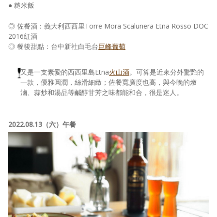
● 糙米飯
◎ 佐餐酒：義大利西西里Torre Mora Scalunera Etna Rosso DOC
2016紅酒
◎ 餐後甜點：台中新社白毛台
巨峰葡萄
又是一支素愛的西西里島Etna
火山酒
。可算是近來分外驚艷的
一款，優雅圓潤，絲滑細緻；佐餐寬廣度也高，與今晚的燉
滷、蒜炒和湯品等鹹醇甘芳之味都能和合，很是迷人。
2022.08.13（六）午餐