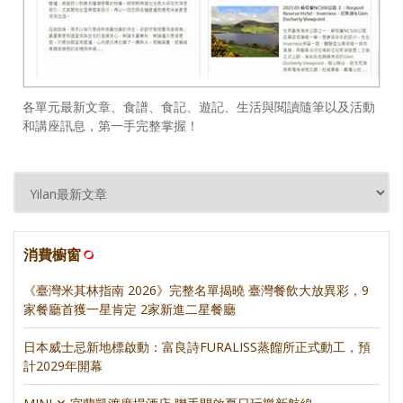
各單元最新文章、食譜、食記、遊記、生活與閱讀隨筆以及活動
和講座訊息，第一手完整掌握！
消費櫥窗
《臺灣米其林指南 2026》完整名單揭曉 臺灣餐飲大放異彩，9
家餐廳首獲一星肯定 2家新進二星餐廳
日本威士忌新地標啟動：富良詩FURALISS蒸餾所正式動工，預
計2029年開幕