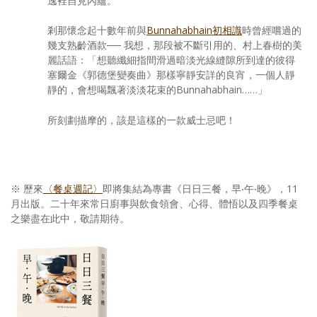
逸裡自見內蘊。
剎那懷念起十數年前與
Bunnahabhain初相識
時曾經嚐過的
幾支熟齡酒款── 我想，那段被不斷引用的、村上春樹的美
麗話語：「想聽纖細指間滑過暗淡光線縫隙所到達的彼得
塞爾金《郭德堡變奏曲》那樣寧靜安詳的良宵，一個人靜
靜的，會想喝飄著淡淡花束的Bunnahabhain……」
所刻劃描摩的，該是這樣的一款威士忌吧！
※ 歷來
〈餐桌週記〉
即將集結為專書《日日三餐，早‧午‧晚》，11
月出版。二十年來常日廚事與飲食領會、心得、體悟以及四季餐桌
之樂盡在此中，敬請期待。