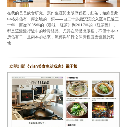
在我的長長飲食研究、寫作生涯與出版歷程裡，紅茶，始終是此
中格外佔有一席之地的一類——自二十多歲沉浸投入至今已逾三
十年，而從2005年的《尋味．紅茶》到2017年的《紅茶經》，
都是這漫漫行途中的珍貴結晶。尤其在簡體出版裡，不僅十本中
所佔有二，且兩本加起來，流傳與印行之深廣程度應也勝於其
他……
立即訂閱《Yilan美食生活玩家》電子報