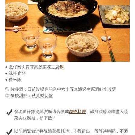
● 瓜仔雞肉舞茸高麗菜凍豆腐
鍋
● 涼拌扁蒲
● 糙米飯
◎ 佐餐酒：日前沒喝完的台中六十五無濾過生原酒純米吟釀
◎ 餐後甜點：秋黃梨切盤
發現瓜仔雞湯其實頗適合做成
鍋物料理
，鹹鮮濃醇滋味盡入蔬
菜與豆腐裡，超下飯！
以前總覺做涼拌醃漬菜很耗時，非得留出一段等待時間，不適