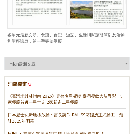
各單元最新文章、食譜、食記、遊記、生活與閱讀隨筆以及活動
和講座訊息，第一手完整掌握！
消費櫥窗
《臺灣米其林指南 2026》完整名單揭曉 臺灣餐飲大放異彩，9
家餐廳首獲一星肯定 2家新進二星餐廳
日本威士忌新地標啟動：富良詩FURALISS蒸餾所正式動工，預
計2029年開幕
MINI ✕ 宜蘭凱渡廣場酒店 聯手開啟夏日玩樂新航線