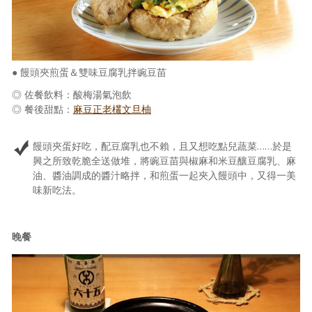
● 饅頭夾煎蛋＆雙味豆腐乳拌豌豆苗
◎ 佐餐飲料：酸梅湯氣泡飲
◎ 餐後甜點：
麻豆正老欉文旦柚
饅頭夾蛋好吃，配豆腐乳也不賴，且又想吃點兒蔬菜……於是
興之所致乾脆全送做堆，將豌豆苗與椒麻和米豆釀豆腐乳、麻
油、醬油調成的醬汁略拌，和煎蛋一起夾入饅頭中，又得一美
味新吃法。
晚餐