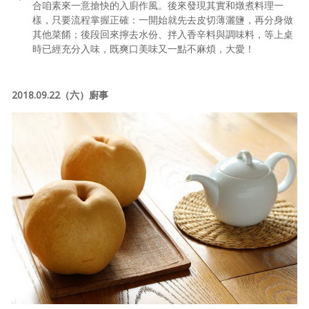
合咱素來一意搶快的入廚作風。後來發現其實和燉煮料理一
樣，只要流程掌握正確：一開始就先去皮切薄灑鹽，再分身做
其他菜餚；後段回來擰去水份、拌入香辛料與調味料，等上桌
時已經充分入味，既爽口美味又一點不麻煩，大愛！
2018.09.22（六）廚事