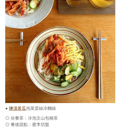
照相簿
影音區
創意出版服務
歷史區
關於Yilan
個人著作
活動實況記錄
媒體報導一覽
合作與代言
●
鹽漬黃瓜
泡菜蛋絲冷麵線
◎ 佐餐茶：冷泡文山包種茶
訂閱電子報
◎ 餐後甜點：蜜李切盤