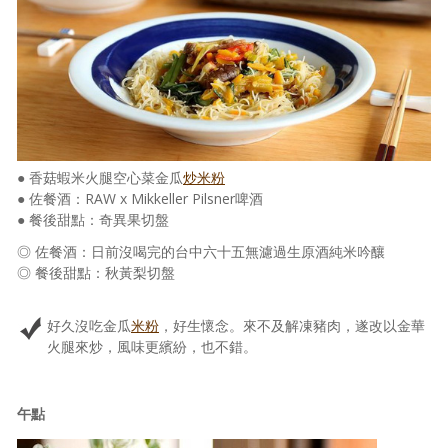
● 香菇蝦米火腿空心菜金瓜
炒米粉
● 佐餐酒：RAW x Mikkeller Pilsner啤酒
● 餐後甜點：奇異果切盤
◎ 佐餐酒：日前沒喝完的台中六十五無濾過生原酒純米吟釀
◎ 餐後甜點：秋黃梨切盤
好久沒吃金瓜
米粉
，好生懷念。來不及解凍豬肉，遂改以金華
火腿來炒，風味更繽紛，也不錯。
午點