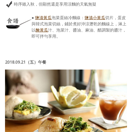
時序雖入秋，但顯然還是享用涼麵的天氣無疑
●
鹽漬黃瓜
泡菜蛋絲冷麵線：
鹽漬小黃瓜
切片，蛋皮
與韓式泡菜切絲，鋪於煮好沖涼瀝乾的麵線上，淋上
以
醃黃瓜
汁、泡菜汁、醬油、麻油、醋調製的醬汁，
即可拌勻享用。
2018.09.21（五）午餐