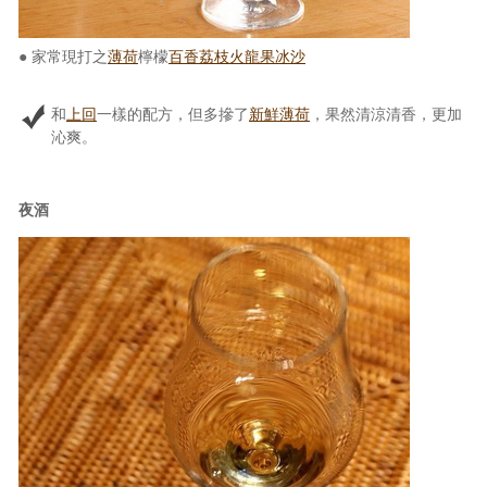
● 家常現打之
薄荷
檸檬
百香荔枝火龍果冰沙
和
上回
一樣的配方，但多摻了
新鮮薄荷
，果然清涼清香，更加
沁爽。
夜酒