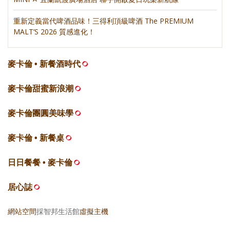
重新定義當代啤酒品味！三得利頂級啤酒 The PREMIUM
MALT’S 2026 質感進化！
麥卡倫 • 新餐酒時代
麥卡倫甜蜜新浪潮
麥卡倫團圓美味學
麥卡倫 • 新餐桌
日日餐餐 • 麥卡倫
居心誌
網站空間
採智邦生活館
虛擬主機