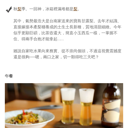
秋
梨
季。一回神，冰箱裡滿堆都是
梨
。
其中，氣勢最浩大是台南家送來的寶島甘露梨。去年才結識、
直接嫁接本產梨穗養成的土生土長新種，質地清甜細緻。今年
似乎更顯巨碩，比茶壺還大，簡直小玉西瓜一樣，一掌握不
住、得兩手合抱才能拿起……
雖說自家吃水果向來務實、從不崇尚個頭，不過這視覺震撼度
還是很夠──嗯，兩口之家，切一顆得吃三天吧？
午餐