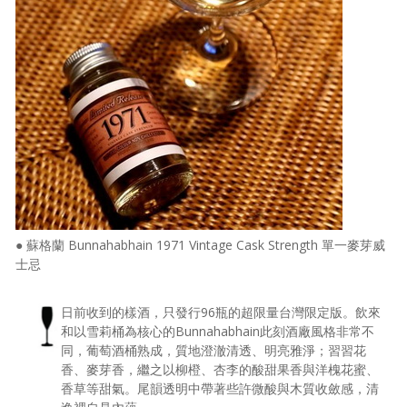
● 蘇格蘭 Bunnahabhain 1971 Vintage Cask Strength 單一麥芽威
士忌
日前收到的樣酒，只發行96瓶的超限量台灣限定版。飲來
和以雪莉桶為核心的Bunnahabhain此刻酒廠風格非常不
同，葡萄酒桶熟成，質地澄澈清透、明亮雅淨；習習花
香、麥芽香，繼之以柳橙、杏李的酸甜果香與洋槐花蜜、
香草等甜氣。尾韻透明中帶著些許微酸與木質收斂感，清