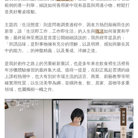
範例的逐一列舉，細說如何善用家中現有器皿與周邊小物，輕鬆打
造美好餐桌樣貌。
主題四〈生活態度〉則是問卷調查過程中、因各方熱烈敲碗而生的
新章，談「生活即工作，工作即生活」的人生與
職涯
如何落實和平
衡；最終延伸至應該是首度公開細細談說的，我所經常提及的：
「所謂品味，是對事物擁有充分的理解，以及明辨、感知與樂在其
中的能力。」的神髓精義，以及養成、淬鍊之道。
是我於創作之路上的另重嶄新嘗試，也是多年來在飲食裡生活裡長
年涉獵體驗修習的最終集大成。值得一提是，在刻正風起雲湧的線
上課程熱潮中，也大有別於市場主流的語言、商業、廚藝教學等明
確實用性質，以生活美學為綱，並橫跨食、飲、居家、器物等多重
領域，也屬獨樹一幟之作。