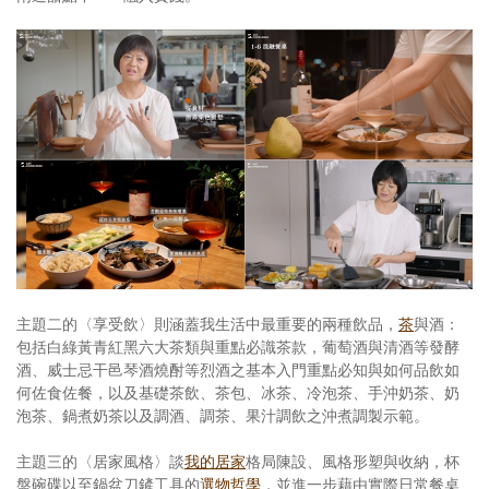
主題二的〈享受飲〉則涵蓋我生活中最重要的兩種飲品，
茶
與酒：
包括白綠黃青紅黑六大茶類與重點必識茶款，葡萄酒與清酒等發酵
酒、威士忌干邑琴酒燒酎等烈酒之基本入門重點必知與如何品飲如
何佐食佐餐，以及基礎茶飲、茶包、冰茶、冷泡茶、手沖奶茶、奶
泡茶、鍋煮奶茶以及調酒、調茶、果汁調飲之沖煮調製示範。
主題三的〈居家風格〉談
我的居家
格局陳設、風格形塑與收納，杯
盤碗碟以至鍋盆刀鏟工具的
選物哲學
，並進一步藉由實際日常餐桌