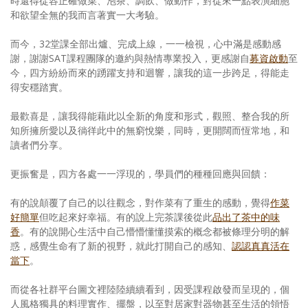
時還得從容正確做菜、泡茶、調飲、做動作，對從來一點表演細胞
和欲望全無的我而言著實一大考驗。
而今，32堂課全部出爐、完成上線，一一檢視，心中滿是感動感
謝，謝謝SAT課程團隊的邀約與熱情專業投入，更感謝自
募資啟動
至
今，四方紛紛而來的踴躍支持和迴響，讓我的這一步跨足，得能走
得安穩踏實。
最歡喜是，讓我得能藉此以全新的角度和形式，觀照、整合我的所
知所擁所愛以及徜徉此中的無窮悅樂，同時，更開闊而恆常地，和
讀者們分享。
更振奮是，四方各處一一浮現的，學員們的種種回應與回饋：
有的說顛覆了自己的以往觀念，對作菜有了重生的感動，覺得
作菜
好簡單
但吃起來好幸福。有的說上完茶課後從此
品出了茶中的味
香
。有的說開心生活中自己懵懵懂懂摸索的概念都被條理分明的解
惑，感覺生命有了新的視野，就此打開自己的感知、
認認真真活在
當下
。
而從各社群平台圖文裡陸陸續續看到，因受課程啟發而呈現的，個
人風格獨具的料理實作、擺盤，以至對居家對器物甚至生活的領悟