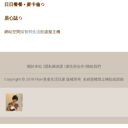
日日餐餐 • 麥卡倫
居心誌
網站空間
採智邦生活館
虛擬主機
關於本站
∣
隱私權保護
∣
廣告與合作
∣
聯絡我們
Copyright © 2018 Yilan美食生活玩家 版權所有 未經授權禁止轉貼或節錄