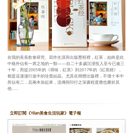
在我的長長飲食研究、寫作生涯與出版歷程裡，紅茶，始終是此
中格外佔有一席之地的一類——自二十多歲沉浸投入至今已逾三
十年，而從2005年的《尋味．紅茶》到2017年的《紅茶經》，
都是這漫漫行途中的珍貴結晶。尤其在簡體出版裡，不僅十本中
所佔有二，且兩本加起來，流傳與印行之深廣程度應也勝於其
他……
立即訂閱《Yilan美食生活玩家》電子報