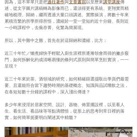
因為，這不單單只是把
過往著作
與
文章書寫
以至歷來
講堂講座
傳
述，從文字圖片講稿轉為影像而已，還須得更有系統、更翔實而精
確地梳理、歸納，繼而透過大量口頭講述、實際操演，將數十年來
累積浩繁的所學所得所悟，濃縮於一堂一堂短約近十分鐘、長則近
一小時課程中，去蕪存菁、化繁為簡展現。
所以，其中難中之難，首先在於這歸納和濃縮，比方：
近三十年忙／懶煮婦快手輕鬆入廚生涯裡所逐漸領會而得的撇步竅
門，如何拆解化約成清晰易懂的條列式原則與簡單烹飪實演，一一
呈現？
近三十年來於茶、酒領域的研究，如何精確篩選擷取出學員們最需
要、且還能符合當下趨勢時潮的基礎概念、知識與品試嚐飲之法，
在各短短數十分鐘的課程中，深入淺出傳達？
多少年來浸淫於居家空間、設計、器物、佈置擺設裡，以至看人
生、看生活、看品味等等點滴體悟，從形上的思考到常日裡的落
實，如何簡單扼要明白闡述其中精髓？