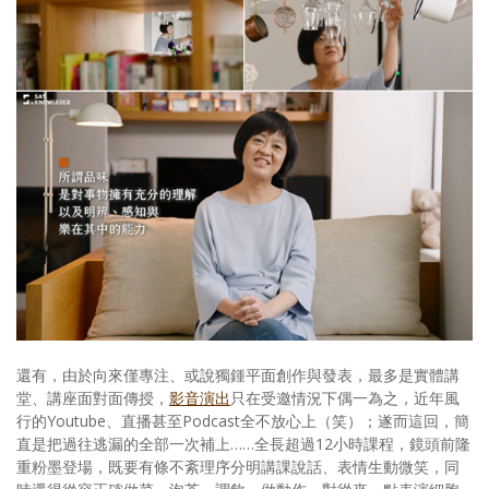
還有，由於向來僅專注、或說獨鍾平面創作與發表，最多是實體講
堂、講座面對面傳授，
影音演出
只在受邀情況下偶一為之，近年風
行的Youtube、直播甚至Podcast全不放心上（笑）；遂而這回，簡
直是把過往逃漏的全部一次補上……全長超過12小時課程，鏡頭前隆
重粉墨登場，既要有條不紊理序分明講課說話、表情生動微笑，同