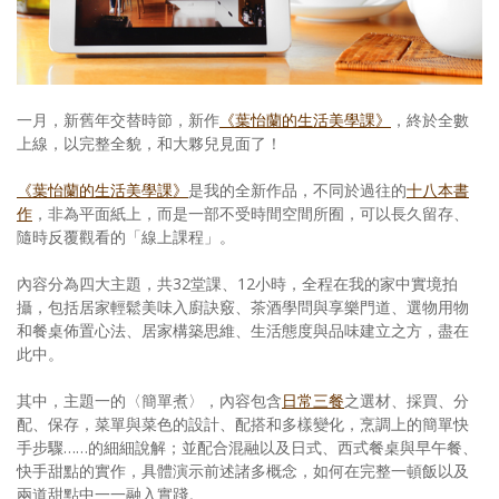
照相簿
影音區
創意出版服務
一月，新舊年交替時節，新作
《葉怡蘭的生活美學課》
，終於全數
上線，以完整全貌，和大夥兒見面了！
歷史區
《葉怡蘭的生活美學課》
是我的全新作品，不同於過往的
十八本書
關於Yilan
作
，非為平面紙上，而是一部不受時間空間所囿，可以長久留存、
隨時反覆觀看的「線上課程」。
個人著作
內容分為四大主題，共32堂課、12小時，全程在我的家中實境拍
活動實況記錄
攝，包括居家輕鬆美味入廚訣竅、茶酒學問與享樂門道、選物用物
和餐桌佈置心法、居家構築思維、生活態度與品味建立之方，盡在
媒體報導一覽
此中。
合作與代言
其中，主題一的〈簡單煮〉，內容包含
日常三餐
之選材、採買、分
配、保存，菜單與菜色的設計、配搭和多樣變化，烹調上的簡單快
訂閱電子報
手步驟……的細細說解；並配合混融以及日式、西式餐桌與早午餐、
快手甜點的實作，具體演示前述諸多概念，如何在完整一頓飯以及
兩道甜點中一一融入實踐。