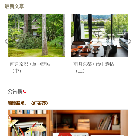
最新文章 :
雨月京都 • 旅中隨帖
雨月京都 • 旅中隨帖
（中）
（上）
公告欄
簡體新版。《紅茶經》