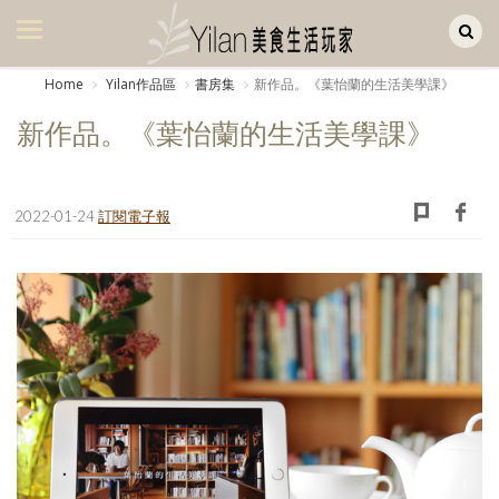
Yilan作品區
美食集
Home
Yilan作品區
書房集
新作品。《葉怡蘭的生活美學課》
美飲集
新作品。《葉怡蘭的生活美學課》
廚房集
旅遊集
2022-01-24
訂閱電子報
旅遊美食集
生活風
書房集
日記簿
餐桌週記
享樂隨手拍