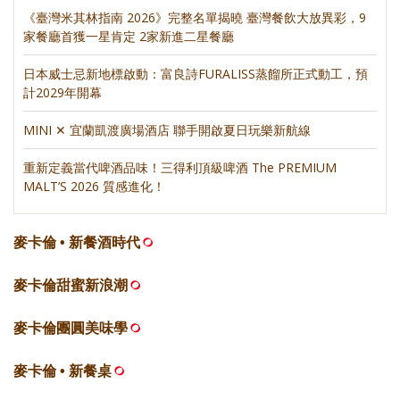
《臺灣米其林指南 2026》完整名單揭曉 臺灣餐飲大放異彩，9
家餐廳首獲一星肯定 2家新進二星餐廳
日本威士忌新地標啟動：富良詩FURALISS蒸餾所正式動工，預
計2029年開幕
MINI ✕ 宜蘭凱渡廣場酒店 聯手開啟夏日玩樂新航線
重新定義當代啤酒品味！三得利頂級啤酒 The PREMIUM
MALT’S 2026 質感進化！
麥卡倫 • 新餐酒時代
麥卡倫甜蜜新浪潮
麥卡倫團圓美味學
麥卡倫 • 新餐桌