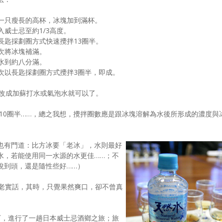
 選一只瘦長的高杯，冰塊加到滿杯。
倒入威士忌至約1/3高度。
 以長匙採劃圈方式快速攪拌13圈半。
 再次將冰塊補滿。
 加水到約八分滿。
 再次以長匙採劃圈方式攪拌3圈半，即成。
處，改成加蘇打水或氣泡水就可以了。
或10圈半……，總之我想，攪拌圈數應是跟冰塊溶解為水後所形成的濃度與
也有門道：比方冰要「老冰」，水則最好
水，若能使用同一水源的水更佳……；不
說到頭，還是隨性些好……）
老實話，其時，只覺果然爽口，卻不曾真
約下，進行了一趟日本威士忌酒鄉之旅；旅