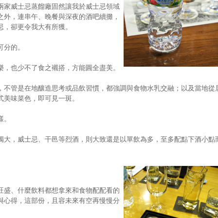
兩家威士忌蒸餾廠固然讓我於威士忌領域
之外，連串午、晚餐與深夜的酒吧續攤，
忌，卻更令我大有所獲。
可分的。
樂，也少不了食之襯搭，方能圓全盡美。
，不管是在地釀造思考或品飲習慣，都強調與食物水乳交融；以及當地從
式美味菜色，即可見一斑。
樣。
獨大，威士忌、干邑等烈酒，則大致還是以單飲為多，至多配點下酒小點
旺盛、什麼飲料都想拿來和食物配配看的
與心得，這部份，且容未來有空再慢慢分