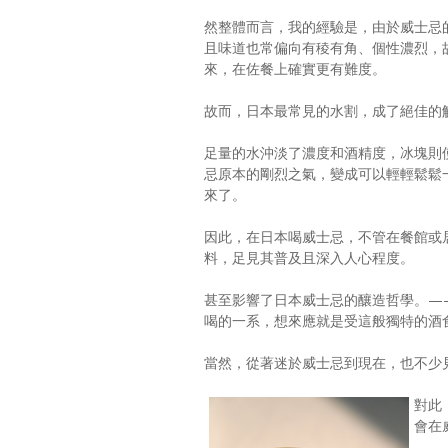
然整體而言，我的經驗是，由於威士忌
且味道也常偏向有稜有角、個性濃烈，
來，在佐餐上確實更有難度。
故而，日本最常見的水割，成了絕佳的
足量的水沖淡了濃度和酒精度，冰塊則
忌原本的剛烈之氣，變成可以輕輕鬆鬆
來了。
因此，在日本喝威士忌，不管在餐館或
料，足見其普及且深入人心程度。
甚至影響了日本威士忌的釀造哲學。—
喝的一系，想來應就是受這般獨特的酒
當然，從著迷於威士忌到現在，也不少
對此
會在