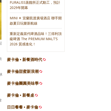
FURALISS蒸餾所正式動工，預計
2029年開幕
MINI ✕ 宜蘭凱渡廣場酒店 聯手開
啟夏日玩樂新航線
重新定義當代啤酒品味！三得利頂
級啤酒 The PREMIUM MALT’S
起
2026 質感進化！
飲
麥卡倫 • 新餐酒時代
麥卡倫甜蜜新浪潮
冰
麥卡倫團圓美味學
麥卡倫 • 新餐桌
常
日日餐餐 • 麥卡倫