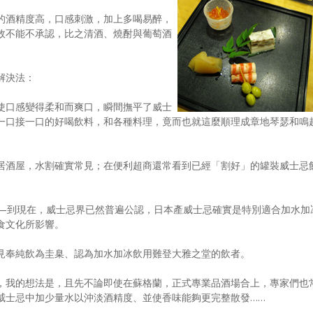
的酒精度高，口感刺激，加上多喝易醉，
故不能不承認，比之清酒、燒酎與葡萄酒
解決法：
使口感變得柔和而爽口，瞬間撫平了威士
一口接一口的好喝飲料，和各種料理，竟而也就這麼順理成章地琴瑟和鳴
居酒屋，水割確實常見；在便利超商還常看到已經「割好」的罐裝威士忌
—到現在，威士忌界已然普遍公認，日本產威士忌確實是特別適合加水加
食文化所影響。
見奉純飲為圭臬、認為加水加冰飲用難登大雅之堂的飲者。
，我的想法是，且先不論即使在蘇格蘭，正式專業品酒場合上，專家們也
威士忌中加少量水以沖淡酒精度、並使香味能夠更完整散發……