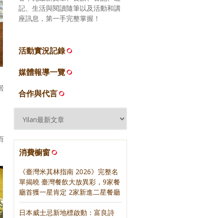
記、生活與閱讀隨筆以及活動和講
座訊息，第一手完整掌握！
活動實況記錄
媒體報導一覽
居
合作與代言
而
消費櫥窗
《臺灣米其林指南 2026》完整名
單揭曉 臺灣餐飲大放異彩，9家餐
廳首獲一星肯定 2家新進二星餐廳
日本威士忌新地標啟動：富良詩