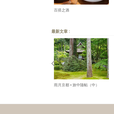
百搭之酒
最新文章 :
雨月京都 • 旅中隨帖（中）