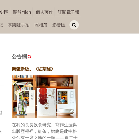
史區
關於Yilan
個人著作
訂閱電子報
記
享樂隨手拍
照相簿
影音區
公告欄
簡體新版。《紅茶經》
斟
在我的長長飲食研究、寫作生涯與
出版歷程裡，紅茶，始終是此中格
的
外佔有一席之地的一類——自二十