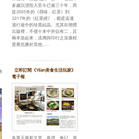
多歲沉浸投入至今已逾三十年，而
從2005年的《尋味．紅茶》到
2017年的《紅茶經》，都是這漫
漫行途中的珍貴結晶。尤其在簡體
出版裡，不僅十本中所佔有二，且
兩本加起來，流傳與印行之深廣程
度應也勝於其他……
立即訂閱《Yilan美食生活玩家》
冰
電子報
各單元最新文章、食譜、食記、遊