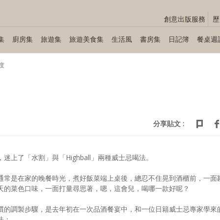
創意出版服務
歷
集
廚房集
旅遊集
旅遊美食集
生活風
書房集
日記簿
餐桌週
度
分享貼文 :
，迷上了「水割」與「Highball」兩種威士忌喝法。
通常是在家的晚餐時光，煮好飯菜端上桌後，總忍不住晃到酒櫃前，一面
天的菜色口味，一面打量尋思著，嗯，這會兒，喝哪一款好呢？
慣的調製步驟，是去年初在一次品酒餐宴中，和一位日籍威士忌專家學來
法：