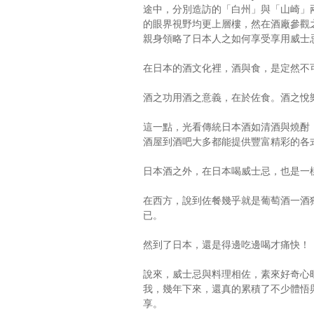
途中，分別造訪的「白州」與「山崎」
的眼界視野均更上層樓，然在酒廠參觀
親身領略了日本人之如何享受享用威士
在日本的酒文化裡，酒與食，是定然不
酒之功用酒之意義，在於佐食。酒之悅
這一點，光看傳統日本酒如清酒與燒酎
酒屋到酒吧大多都能提供豐富精彩的各
日本酒之外，在日本喝威士忌，也是一
在西方，說到佐餐幾乎就是葡萄酒一酒
已。
然到了日本，還是得邊吃邊喝才痛快！
說來，威士忌與料理相佐，素來好奇心
我，幾年下來，還真的累積了不少體悟
享。