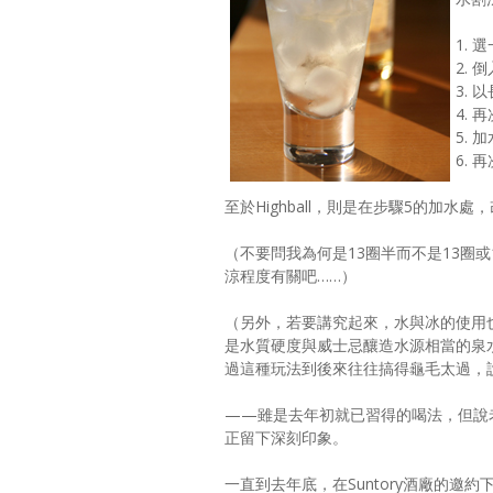
1.
2. 
3.
4.
5.
6.
至於Highball，則是在步驟5的加水
（不要問我為何是13圈半而不是13圈
涼程度有關吧……）
（另外，若要講究起來，水與冰的使用
是水質硬度與威士忌釀造水源相當的泉
過這種玩法到後來往往搞得龜毛太過，
——雖是去年初就已習得的喝法，但說
正留下深刻印象。
一直到去年底，在Suntory酒廠的邀