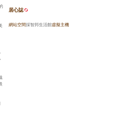
的
居心誌
網站空間
採智邦生活館
虛擬主機
美
塊
，
滋
淡
口