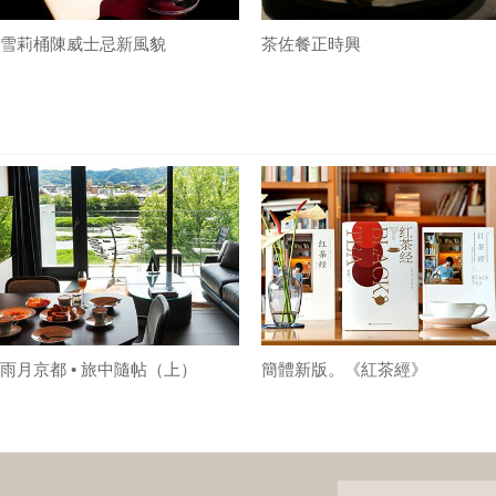
雪莉桶陳威士忌新風貌
茶佐餐正時興
雨月京都 • 旅中隨帖（上）
簡體新版。《紅茶經》