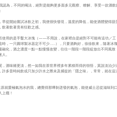
我認為，不同的喝法，絕對是能夠更多面多元觀察、瞭解、享受一款酒飲
：
，早從開始嘗試冰飲之初，我便很快發現，溫度的降低，能使酒體變得甜
，飲著飲著竟有狂歡之感。
若使用的是手鑿大冰塊（——不用說，在家裡自是絕對不可能有這功／工
這時，一只圓球製冰器定不可少……），只要酒夠好，徐徐飲來，隨著冰
慢融化，酒之濃度一點一點慢慢改變，往往一階段一階段綻放出不同風致
迷人。
呢，酒味雖更淡，然一如我在茶世界裡多年累積而得的領悟，莫說淡泊少
，許多昔時純飲或只加少許水之際未及捕捉的「隱之味」，常常，就在這
。
了，素來原就愛極氣泡水的我，總覺得那嗶剝迸發的氣泡，能使威士忌從滋味到
人上癮！