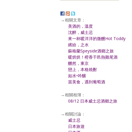
→相關文章：
美酒的，溫度
沈醉，威士忌
來一杯暖洋洋的微醺Hot Toddy
繽紛，之水
蘇格蘭Speyside酒鄉之旅
暖烘烘！橙香干邑熱雞尾酒
醺然，東京
戀上，本格燒酎
如水•吟釀
當美食，遇到葡萄酒
→相關相簿：
08/12 日本威士忌酒鄉之旅
→相關討論：
威士忌
日本旅遊