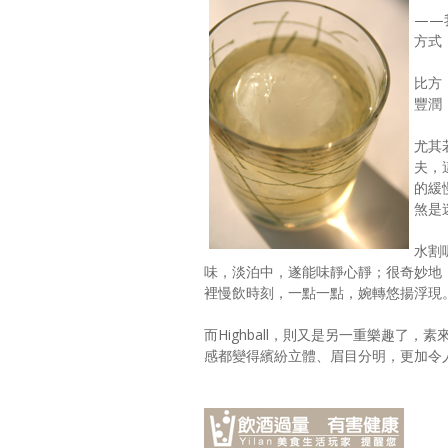
——
方式
比方
豐潤
尤其
夫，
的緩
煞是
水割
味，淡泊中，遂能味靜心靜；很奇妙地
裡慢飲時刻，一點一點，婉轉悠揚浮現
而Highball，則又是另一重樂趣
感都變得繽紛立體、眉目分明，更加令