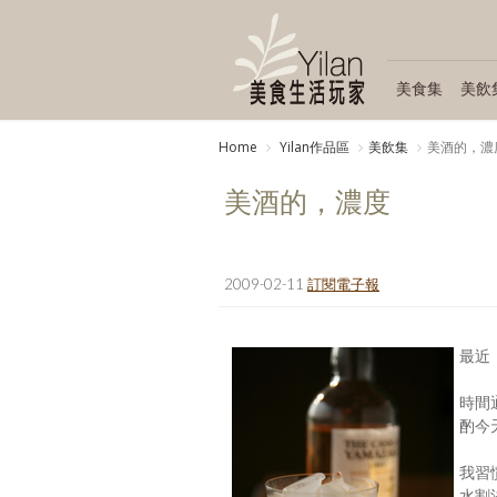
美食集
美飲
Home
Yilan作品區
美飲集
美酒的，濃
美酒的，濃度
2009-02-11
訂閱電子報
最近
時間
酌今
我習
水割