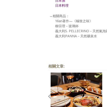
日本酒
日本料理
→相關商品：
Yilan著作—《極致之味》
柳宗理－玻璃杯
義大利S. PELLECRINO－天然氣
義大利PANNA－天然礦泉水
相關文章: