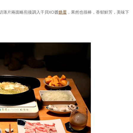
切薄片兩面略煎後調入干貝XO醬
烘蛋
，果然也很棒，香郁鮮芳，美味下