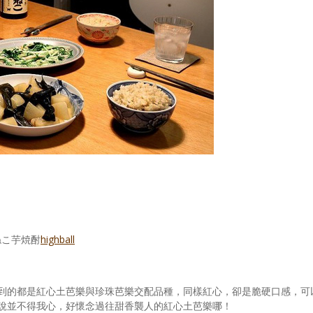
ねこ芋焼酎
highball
到的都是紅心土芭樂與珍珠芭樂交配品種，同樣紅心，卻是脆硬口感，可
說並不得我心，好懷念過往甜香襲人的紅心土芭樂哪！