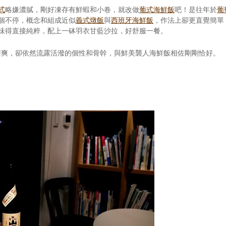
式
略嫌濃膩，剛好凍存有鮮蝦和小卷，就改做
葡式海鮮飯
吧！是往年於
葡
個不停，概念和組成近似
義式燉飯
與
西班牙海鮮飯
，作法上卻更直覺簡單
味得直接純粹，配上一砵羽衣甘藍沙拉，好舒服一餐。
清爽，卻依然流露活潑的個性和骨幹，與鮮美襲人海鮮飯相佐剛剛恰好。