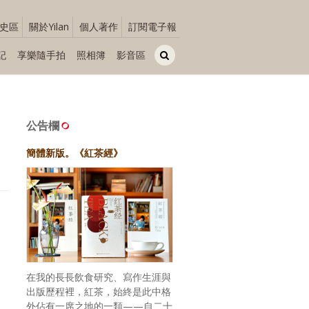
史區
關於Yilan
個人著作
訂閱電子報
記
享樂隨手拍
照相簿
影音區
公告欄
簡體新版。《紅茶經》
在我的長長飲食研究、寫作生涯與
出版歷程裡，紅茶，始終是此中格
外佔有一席之地的一類——自二十