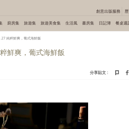
創意出版服務
歷
集
廚房集
旅遊集
旅遊美食集
生活風
書房集
日記簿
餐桌週
～11.27 純粹鮮爽，葡式海鮮飯
27 純粹鮮爽，葡式海鮮飯
分享貼文 :