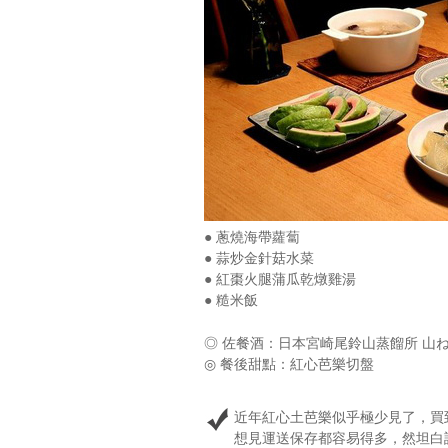
● 蔥燒海帶蘿蔔
● 蒜炒金針菇水菜
● 紅棗火腿蒲瓜乾燉雞湯
● 糙米飯
◎ 佐餐酒：日本宮崎尾鈴山蒸餾所 山
◎ 餐後甜點：紅心芭樂切盤
近年紅心土芭樂似乎極少見了，買
想見運送保存都容易得多，然坦白