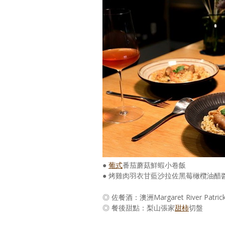
●
葡式
番茄蘑菇鮮蝦小卷飯
● 烤雞肉羽衣甘藍沙拉佐黑莓橄欖油醋
◎ 佐餐酒：澳洲Margaret River Patrick S
◎ 餐後甜點：梨山張家
甜柿
切盤