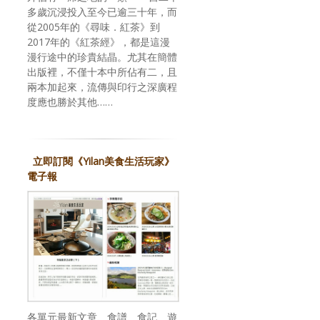
多歲沉浸投入至今已逾三十年，而
從2005年的《尋味．紅茶》到
2017年的《紅茶經》，都是這漫
漫行途中的珍貴結晶。尤其在簡體
出版裡，不僅十本中所佔有二，且
兩本加起來，流傳與印行之深廣程
度應也勝於其他……
立即訂閱《Yilan美食生活玩家》
電子報
各單元最新文章、食譜、食記、遊