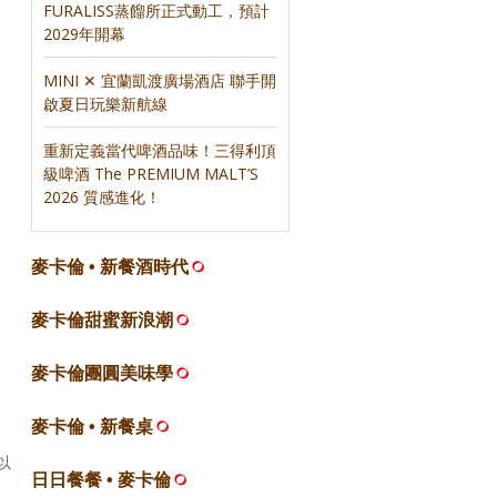
FURALISS蒸餾所正式動工，預計
2029年開幕
MINI ✕ 宜蘭凱渡廣場酒店 聯手開
啟夏日玩樂新航線
重新定義當代啤酒品味！三得利頂
級啤酒 The PREMIUM MALT’S
2026 質感進化！
麥卡倫 • 新餐酒時代
麥卡倫甜蜜新浪潮
麥卡倫團圓美味學
麥卡倫 • 新餐桌
以
日日餐餐 • 麥卡倫