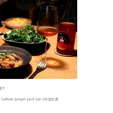
醬汁
ullivan Jumpin Juicé Sun Set淡紅酒