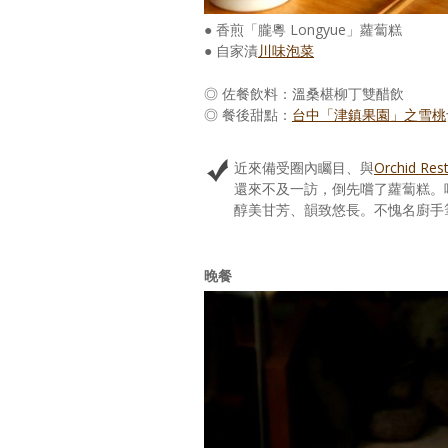
● 香煎「朧粵 Longyue」蘿蔔糕
● 自家漬
川味泡菜
◎ 佐餐飲料：溫桑椹柳丁雙醋飲
◎ 餐後甜點：
台中「津鎮果園」之雪桃
近來備受圈內矚目、與
Orchid Res
還來不及一訪，倒先嚐了蘿蔔糕。
醇美甘芳、韻致悠長。不愧名廚手
晚餐