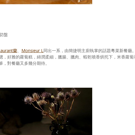
切盤
taurant蘭
、
Monsieur L
同出一系，由簡捷明主廚執掌的話題粵菜新餐廳
嗯，好雅的蘿蔔糕，綿潤柔細，臘腸、臘肉、蝦乾噴香烘托下，米香蘿蔔
筆，對餐廳又多幾分期待。