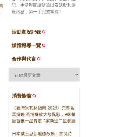
記、生活與閱讀隨筆以及活動和講
萄
座訊息，第一手完整掌握！
，
活動實況記錄
媒體報導一覽
合作與代言
消費櫥窗
《臺灣米其林指南 2026》完整名
單揭曉 臺灣餐飲大放異彩，9家餐
廳首獲一星肯定 2家新進二星餐廳
日本威士忌新地標啟動：富良詩