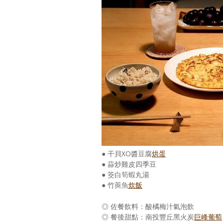
● 干貝XO醬豆腐
烘蛋
● 蒜炒雞皮四季豆
● 筊白筍蝦丸湯
● 竹莢魚
炊飯
◎ 佐餐飲料：酸橘梅汁氣泡飲
◎ 餐後甜點：南投豐丘黑火炭
巨峰葡萄