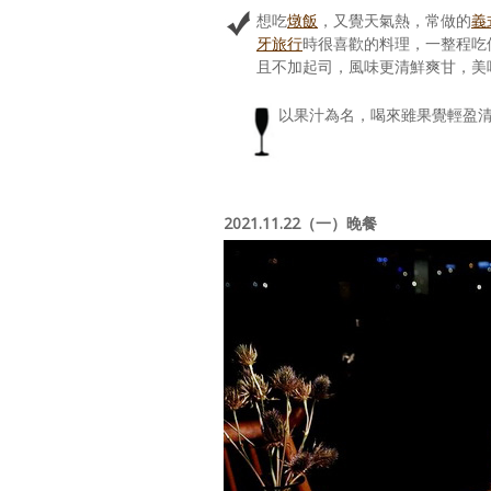
想吃
燉飯
，又覺天氣熱，常做的
義
牙旅行
時很喜歡的料理，一整程吃
且不加起司，風味更清鮮爽甘，美
以果汁為名，喝來雖果覺輕盈
2021.11.22（一）晚餐