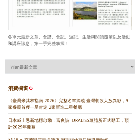
各單元最新文章、食譜、食記、遊記、生活與閱讀隨筆以及活動
和講座訊息，第一手完整掌握！
消費櫥窗
《臺灣米其林指南 2026》完整名單揭曉 臺灣餐飲大放異彩，9
家餐廳首獲一星肯定 2家新進二星餐廳
日本威士忌新地標啟動：富良詩FURALISS蒸餾所正式動工，預
計2029年開幕
MINI ✕ 宜蘭凱渡廣場酒店 聯手開啟夏日玩樂新航線