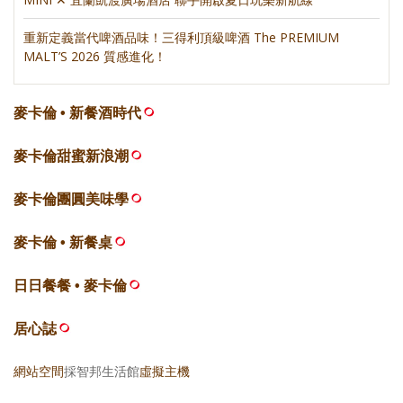
重新定義當代啤酒品味！三得利頂級啤酒 The PREMIUM
MALT’S 2026 質感進化！
麥卡倫 • 新餐酒時代
麥卡倫甜蜜新浪潮
麥卡倫團圓美味學
麥卡倫 • 新餐桌
日日餐餐 • 麥卡倫
居心誌
網站空間
採智邦生活館
虛擬主機