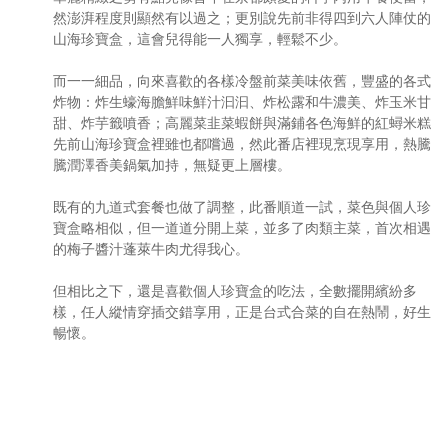
然澎湃程度則顯然有以過之；更別說先前非得四到六人陣仗的
山海珍寶盒，這會兒得能一人獨享，輕鬆不少。
而一一細品，向來喜歡的各樣冷盤前菜美味依舊，豐盛的各式
炸物：炸生蠔海膽鮮味鮮汁汩汩、炸松露和牛濃美、炸玉米甘
甜、炸芋籤噴香；高麗菜韭菜蝦餅與滿鋪各色海鮮的紅蟳米糕
先前山海珍寶盒裡雖也都嚐過，然此番店裡現烹現享用，熱騰
騰潤澤香美鍋氣加持，無疑更上層樓。
既有的九道式套餐也做了調整，此番順道一試，菜色與個人珍
寶盒略相似，但一道道分開上菜，並多了肉類主菜，首次相遇
的梅子醬汁蓬萊牛肉尤得我心。
但相比之下，還是喜歡個人珍寶盒的吃法，全數擺開繽紛多
樣，任人縱情穿插交錯享用，正是台式合菜的自在熱鬧，好生
暢懷。