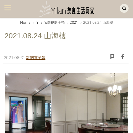
Yilan作品區
美食集
Home
Yilanʼs享樂隨手拍
2021
2021.08.24 山海樓
美飲集
2021.08.24 山海樓
廚房集
旅遊集
2021-08-31
訂閱電子報
旅遊美食集
生活風
書房集
日記簿
餐桌週記
享樂隨手拍