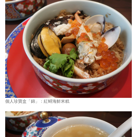
個人珍寶盒「錦」：紅蟳海鮮米糕