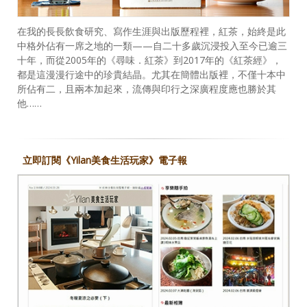
在我的長長飲食研究、寫作生涯與出版歷程裡，紅茶，始終是此
中格外佔有一席之地的一類——自二十多歲沉浸投入至今已逾三
十年，而從2005年的《尋味．紅茶》到2017年的《紅茶經》，
都是這漫漫行途中的珍貴結晶。尤其在簡體出版裡，不僅十本中
所佔有二，且兩本加起來，流傳與印行之深廣程度應也勝於其
他……
立即訂閱《Yilan美食生活玩家》電子報