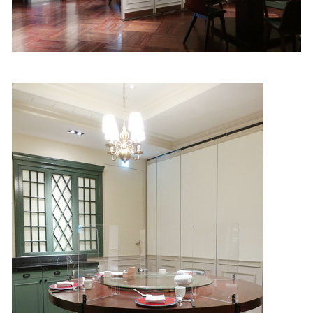
照相簿
影音區
創意出版服務
歷史區
關於Yilan
個人著作
活動實況記錄
媒體報導一覽
合作與代言
訂閱電子報