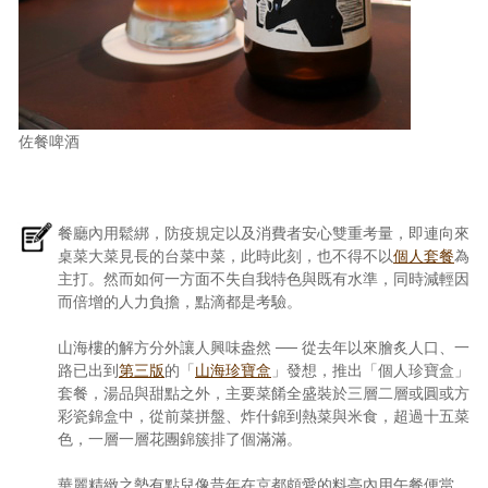
佐餐啤酒
餐廳內用鬆綁，防疫規定以及消費者安心雙重考量，即連向來
桌菜大菜見長的台菜中菜，此時此刻，也不得不以
個人套餐
為
主打。然而如何一方面不失自我特色與既有水準，同時減輕因
而倍增的人力負擔，點滴都是考驗。
山海樓的解方分外讓人興味盎然 ── 從去年以來膾炙人口、一
路已出到
第三版
的「
山海珍寶盒
」發想，推出「個人珍寶盒」
套餐，湯品與甜點之外，主要菜餚全盛裝於三層二層或圓或方
彩瓷錦盒中，從前菜拼盤、炸什錦到熱菜與米食，超過十五菜
色，一層一層花團錦簇排了個滿滿。
華麗精緻之勢有點兒像昔年在京都頗愛的料亭內用午餐便當，