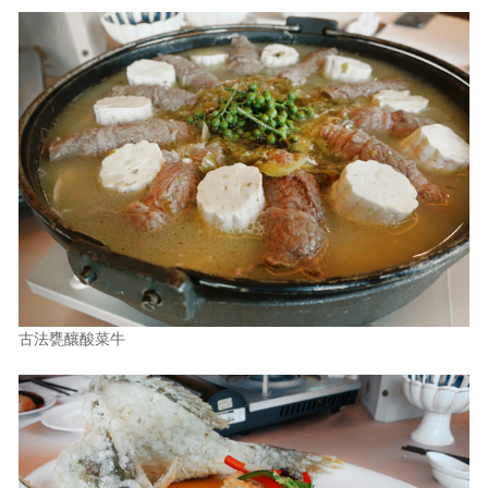
古法甕釀酸菜牛