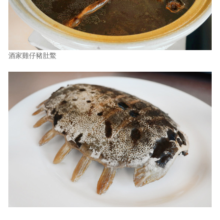
酒家雞仔豬肚鱉