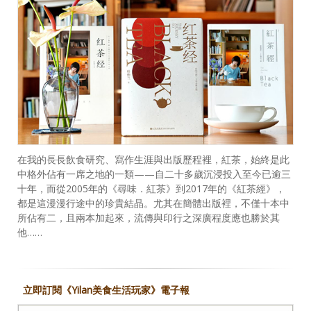
在我的長長飲食研究、寫作生涯與出版歷程裡，紅茶，始終是此
中格外佔有一席之地的一類——自二十多歲沉浸投入至今已逾三
十年，而從2005年的《尋味．紅茶》到2017年的《紅茶經》，
都是這漫漫行途中的珍貴結晶。尤其在簡體出版裡，不僅十本中
所佔有二，且兩本加起來，流傳與印行之深廣程度應也勝於其
他……
立即訂閱《Yilan美食生活玩家》電子報