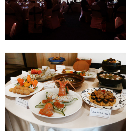
照相簿
影音區
創意出版服務
歷史區
關於Yilan
個人著作
活動實況記錄
媒體報導一覽
合作與代言
訂閱電子報