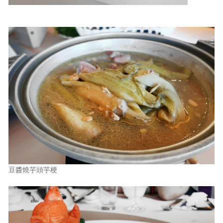
豆醬燒芋頭芋梗