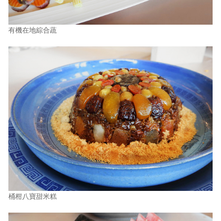
有機在地綜合蔬
桶柑八寶甜米糕