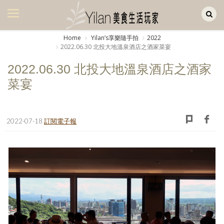
Yilan作品區
美食集
Home
Yilanʼs享樂隨手拍
2022
2022.06.30 北投大地溫泉酒店之酒家菜宴
美飲集
2022.06.30 北投大地溫泉酒店之酒家
廚房集
菜宴
旅遊集
旅遊美食集
2022-07-18
訂閱電子報
生活風
書房集
日記簿
餐桌週記
享樂隨手拍