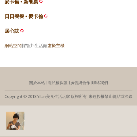
麥卡倫 • 新餐桌
日日餐餐 • 麥卡倫
居心誌
網站空間
採智邦生活館
虛擬主機
關於本站
∣
隱私權保護
∣
廣告與合作
∣
聯絡我們
Copyright © 2018 Yilan美食生活玩家 版權所有 未經授權禁止轉貼或節錄