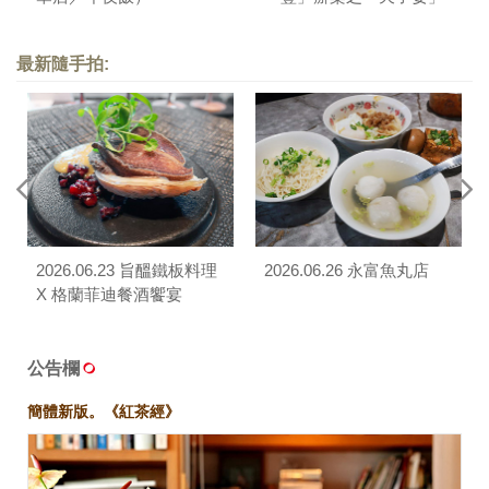
最新隨手拍:
2026.06.23 旨醞鐵板料理
2026.06.26 永富魚丸店
X 格蘭菲迪餐酒饗宴
公告欄
簡體新版。《紅茶經》