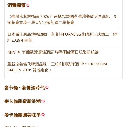
消費櫥窗
《臺灣米其林指南 2026》完整名單揭曉 臺灣餐飲大放異彩，9
家餐廳首獲一星肯定 2家新進二星餐廳
日本威士忌新地標啟動：富良詩FURALISS蒸餾所正式動工，預
計2029年開幕
MINI ✕ 宜蘭凱渡廣場酒店 聯手開啟夏日玩樂新航線
重新定義當代啤酒品味！三得利頂級啤酒 The PREMIUM
MALT’S 2026 質感進化！
麥卡倫 • 新餐酒時代
麥卡倫甜蜜新浪潮
麥卡倫團圓美味學