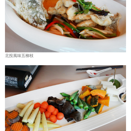
北投風味五柳枝