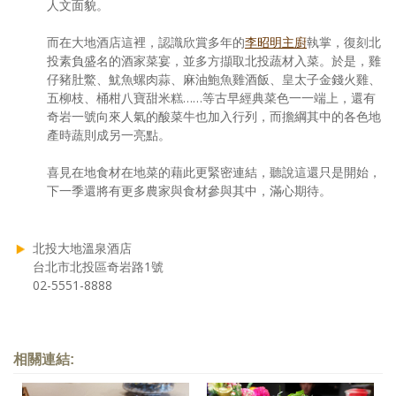
人文面貌。
而在大地酒店這裡，認識欣賞多年的
李昭明主廚
執掌，復刻北
投素負盛名的酒家菜宴，並多方擷取北投蔬材入菜。於是，雞
仔豬肚鱉、魷魚螺肉蒜、麻油鮑魚雞酒飯、皇太子金錢火雞、
五柳枝、桶柑八寶甜米糕……等古早經典菜色一一端上，還有
奇岩一號向來人氣的酸菜牛也加入行列，而擔綱其中的各色地
產時蔬則成另一亮點。
喜見在地食材在地菜的藉此更緊密連結，聽說這還只是開始，
下一季還將有更多農家與食材參與其中，滿心期待。
北投大地溫泉酒店
台北市北投區奇岩路1號
02-5551-8888
相關連結: