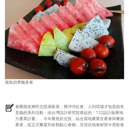
寶島四季飄香果
食圈朋友揪吃北投酒家菜，興沖沖赴會。人到現場才知是頗有
意義的系列活動：由台灣設計研究院發起的「T22設計振興地
方產業計畫」，今年聚焦於北投，結合當地農業生產者與餐旅
業者，從正式餐宴到各類點心食物，呈現在地食材與今昔飲食