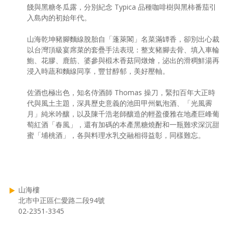
餞與黑糖冬瓜露，分別紀念 Typica 品種咖啡樹與黑柿番茄引
入島內的初始年代。
山海乾坤豬腳麵線脫胎自「蓬萊閣」名菜滿罈香，卻別出心裁
以台灣頂級宴席菜的套疊手法表現：整支豬腳去骨、填入車輪
鮑、花膠、鹿筋、婆參與椴木香菇同燉燴，泌出的滑稠鮮湯再
浸入時蔬和麵線同享，豐甘醇郁，美好壓軸。
佐酒也極出色，知名侍酒師 Thomas 操刀，緊扣百年大正時
代與風土主題，深具歷史意義的池田甲州氣泡酒、「光風霽
月」純米吟釀，以及陳千浩老師釀造的輕盈優雅在地產巨峰葡
萄紅酒「春風」，還有加碼的本產黑糖燒酎和一瓶難求深沉甜
蜜「埔桃酒」，各與料理水乳交融相得益彰，同樣難忘。
山海樓
北市中正區仁愛路二段94號
02-2351-3345