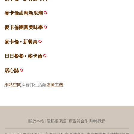
麥卡倫甜蜜新浪潮
麥卡倫團圓美味學
麥卡倫 • 新餐桌
日日餐餐 • 麥卡倫
居心誌
網站空間
採智邦生活館
虛擬主機
關於本站
∣
隱私權保護
∣
廣告與合作
∣
聯絡我們