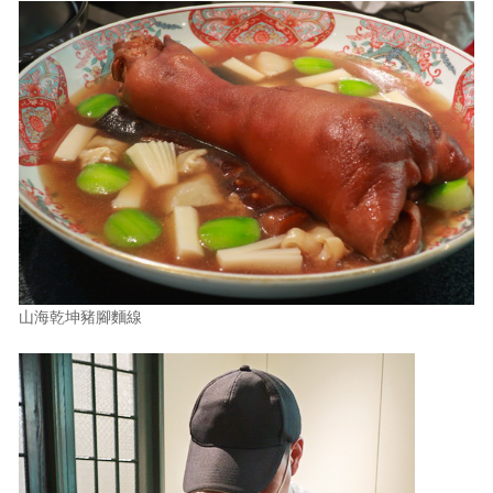
山海乾坤豬腳麵線