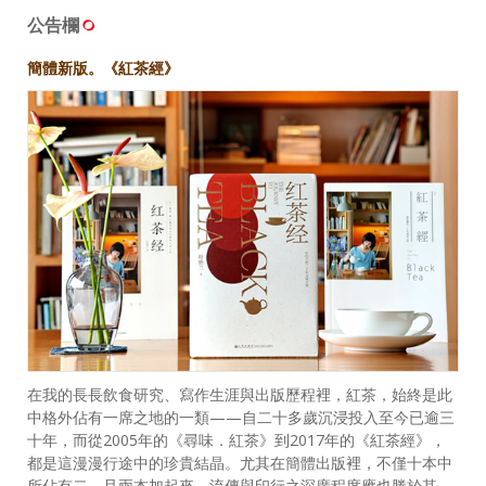
公告欄
簡體新版。《紅茶經》
在我的長長飲食研究、寫作生涯與出版歷程裡，紅茶，始終是此
中格外佔有一席之地的一類——自二十多歲沉浸投入至今已逾三
十年，而從2005年的《尋味．紅茶》到2017年的《紅茶經》，
都是這漫漫行途中的珍貴結晶。尤其在簡體出版裡，不僅十本中
所佔有二，且兩本加起來，流傳與印行之深廣程度應也勝於其