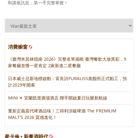
和講座訊息，第一手完整掌握！
消費櫥窗
《臺灣米其林指南 2026》完整名單揭曉 臺灣餐飲大放異彩，9
家餐廳首獲一星肯定 2家新進二星餐廳
日本威士忌新地標啟動：富良詩FURALISS蒸餾所正式動工，預
計2029年開幕
MINI ✕ 宜蘭凱渡廣場酒店 聯手開啟夏日玩樂新航線
重新定義當代啤酒品味！三得利頂級啤酒 The PREMIUM
MALT’S 2026 質感進化！
麥卡倫 • 新餐酒時代