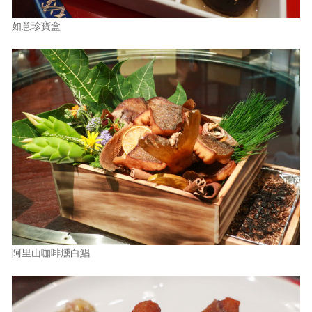
如意珍寶盒
阿里山咖啡燻白鯧