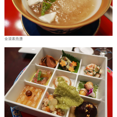
金湯素燕盞