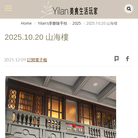
Yilan作品區
美食集
Home
Yilanʼs享樂隨手拍
2025
2025.10.20 山海樓
美飲集
2025.10.20 山海樓
廚房集
旅遊集
2025-12-09
訂閱電子報
旅遊美食集
生活風
書房集
日記簿
餐桌週記
享樂隨手拍