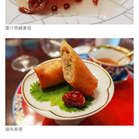
薑汁黑糖番茄
扁魚春捲