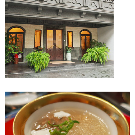
照相簿
影音區
創意出版服務
歷史區
關於Yilan
個人著作
活動實況記錄
媒體報導一覽
合作與代言
訂閱電子報