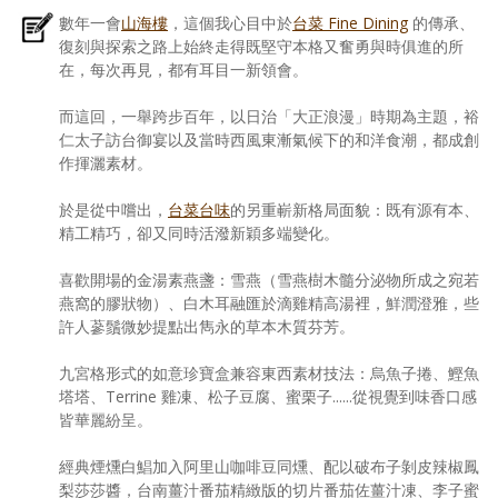
數年一會
山海樓
，這個我心目中於
台菜 Fine Dining
的傳承、
復刻與探索之路上始終走得既堅守本格又奮勇與時俱進的所
在，每次再見，都有耳目一新領會。
而這回，一舉跨步百年，以日治「大正浪漫」時期為主題，裕
仁太子訪台御宴以及當時西風東漸氣候下的和洋食潮，都成創
作揮灑素材。
於是從中嚐出，
台菜台味
的另重嶄新格局面貌：既有源有本、
精工精巧，卻又同時活潑新穎多端變化。
喜歡開場的金湯素燕盞：雪燕（雪燕樹木髓分泌物所成之宛若
燕窩的膠狀物）、白木耳融匯於滴雞精高湯裡，鮮潤澄雅，些
許人蔘鬚微妙提點出雋永的草本木質芬芳。
九宮格形式的如意珍寶盒兼容東西素材技法：烏魚子捲、鰹魚
塔塔、Terrine 雞凍、松子豆腐、蜜栗子......從視覺到味香口感
皆華麗紛呈。
經典煙燻白鯧加入阿里山咖啡豆同燻、配以破布子剝皮辣椒鳳
梨莎莎醬，台南薑汁番茄精緻版的切片番茄佐薑汁凍、李子蜜