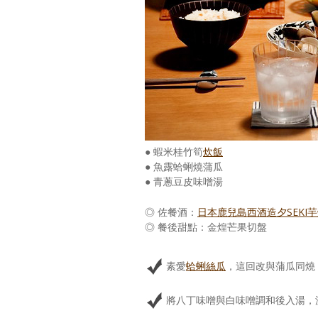
● 蝦米桂竹筍
炊飯
● 魚露蛤蜊燒蒲瓜
● 青蔥豆皮味噌湯
◎ 佐餐酒：
日本鹿兒島西酒造夕SEKI
◎ 餐後甜點：金煌芒果切盤
素愛
蛤蜊絲瓜
，這回改與蒲瓜同燒
將八丁味噌與白味噌調和後入湯，