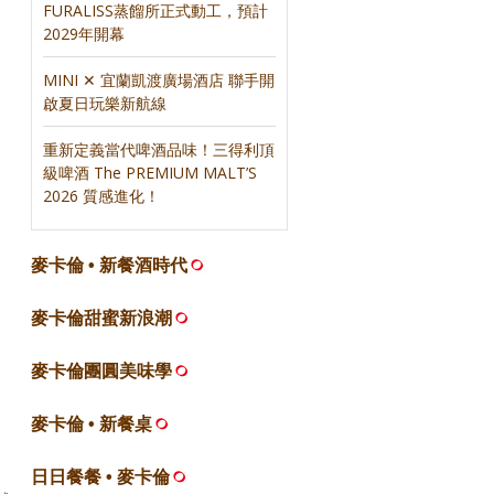
FURALISS蒸餾所正式動工，預計
2029年開幕
MINI ✕ 宜蘭凱渡廣場酒店 聯手開
啟夏日玩樂新航線
重新定義當代啤酒品味！三得利頂
級啤酒 The PREMIUM MALT’S
2026 質感進化！
麥卡倫 • 新餐酒時代
麥卡倫甜蜜新浪潮
麥卡倫團圓美味學
麥卡倫 • 新餐桌
日日餐餐 • 麥卡倫