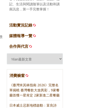
記、生活與閱讀隨筆以及活動和講
座訊息，第一手完整掌握！
活動實況記錄
媒體報導一覽
讚
合作與代言
消費櫥窗
《臺灣米其林指南 2026》完整名
單揭曉 臺灣餐飲大放異彩，9家餐
廳首獲一星肯定 2家新進二星餐廳
日本威士忌新地標啟動：富良詩