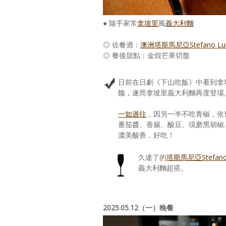
● 隨手家常
拿坡里
風
義大利麵
◎ 佐餐酒：
澳洲塔斯馬尼亞Stefano Lub
◎ 餐後甜點：金煌芒果切盤
日前在日劇《下山吃飯》中看到拿
饞，遂而拿坡里義大利麵再度登場
一如過往
，因另一半不吃青椒，依
番茄醬、香腸、酸豆、現磨黑胡椒……慢
濃美酸香，好吃！
久違了的
塔斯馬尼亞Stefano 
義大利麵超搭。
2025.05.12（一）晚餐