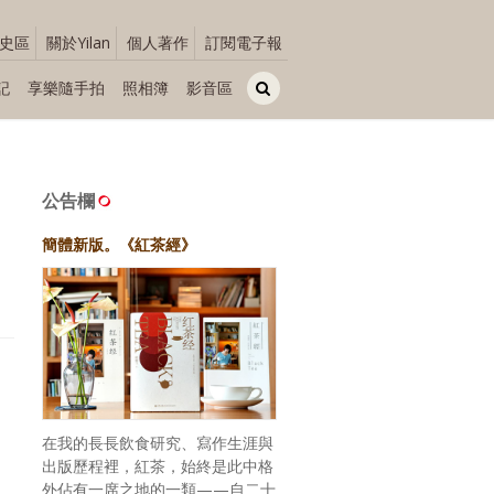
史區
關於Yilan
個人著作
訂閱電子報
記
享樂隨手拍
照相簿
影音區
肉
公告欄
簡體新版。《紅茶經》
在我的長長飲食研究、寫作生涯與
出版歷程裡，紅茶，始終是此中格
外佔有一席之地的一類——自二十