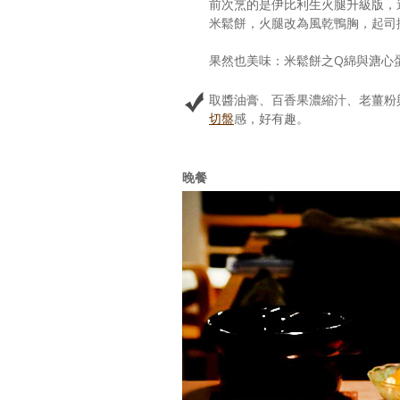
前次烹的是伊比利生火腿升級版，
米鬆餅，火腿改為風乾鴨胸，起司換
果然也美味：米鬆餅之Q綿與溏心
取醬油膏、百香果濃縮汁、老薑粉
切盤
感，好有趣。
晚餐