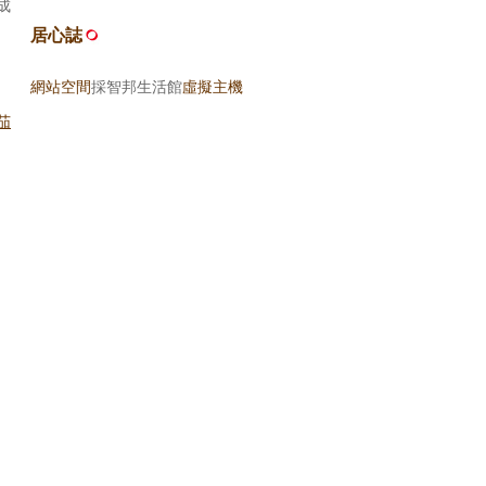
成
居心誌
網站空間
採智邦生活館
虛擬主機
茄