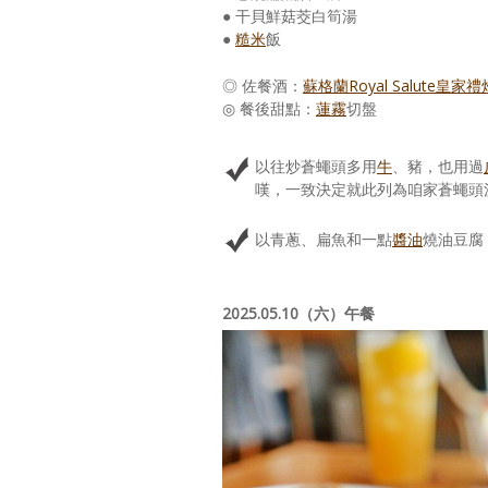
● 干貝鮮菇茭白筍湯
●
糙米
飯
◎ 佐餐酒：
蘇格蘭Royal Salute皇家禮
◎ 餐後甜點：
蓮霧
切盤
以往炒蒼蠅頭多用
牛
、豬，也用過
嘆，一致決定就此列為咱家蒼蠅頭
以青蔥、扁魚和一點
醬油
燒油豆腐
2025.05.10（六）午餐