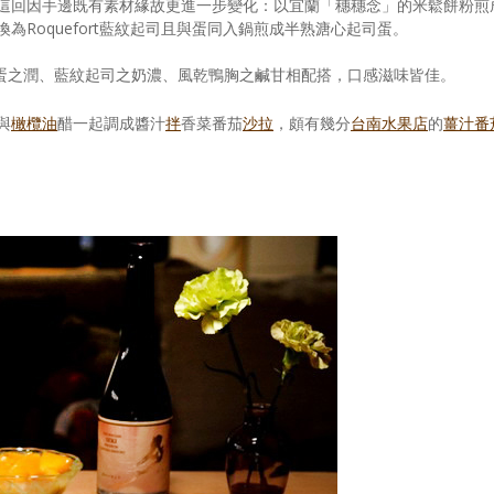
這回因手邊既有素材緣故更進一步變化：以宜蘭「穗穗念」的米鬆餅粉煎
為Roquefort藍紋起司且與蛋同入鍋煎成半熟溏心起司蛋。
蛋之潤、藍紋起司之奶濃、風乾鴨胸之鹹甘相配搭，口感滋味皆佳。
與
橄欖油
醋一起調成醬汁
拌
香菜番茄
沙拉
，頗有幾分
台南水果店
的
薑汁番