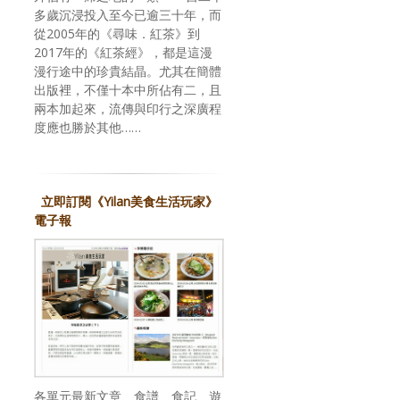
多歲沉浸投入至今已逾三十年，而
從2005年的《尋味．紅茶》到
2017年的《紅茶經》，都是這漫
漫行途中的珍貴結晶。尤其在簡體
出版裡，不僅十本中所佔有二，且
兩本加起來，流傳與印行之深廣程
度應也勝於其他……
立即訂閱《Yilan美食生活玩家》
電子報
各單元最新文章、食譜、食記、遊