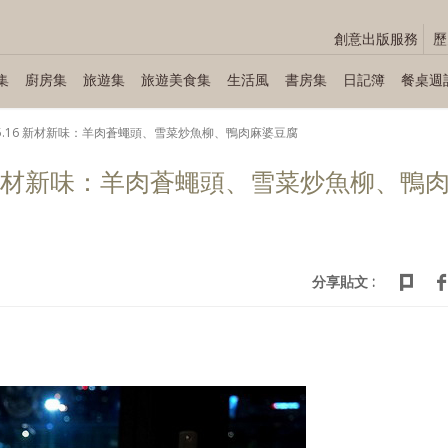
創意出版服務
歷
集
廚房集
旅遊集
旅遊美食集
生活風
書房集
日記簿
餐桌週
08～05.16 新材新味：羊肉蒼蠅頭、雪菜炒魚柳、鴨肉麻婆豆腐
5.16 新材新味：羊肉蒼蠅頭、雪菜炒魚柳、鴨
分享貼文 :