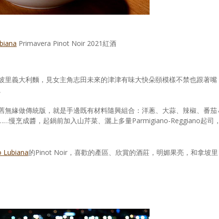
iana
Primavera Pinot Noir 2021紅酒
坡里義大利麵，見女主角志田未來的津津有味大快朵頤模樣不禁也跟著嘴
。
舊無緣做傳統版，就是手邊既有材料隨興組合：洋蔥、大蒜、辣椒、番茄
烹成醬，起鍋前加入山芹菜、灑上多量Parmigiano-Reggiano起司
Lubiana
的Pinot Noir，喜歡的產區、欣賞的酒莊，明媚果亮，和拿坡里