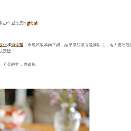
炮
23年威士忌
highball
皮蛋
和
秀珍菇
，今晚試取羊肉下鍋，結果濃馥噴香遠勝以往，兩人邊吃邊
決定版！
，芳美醇甘，也很棒。