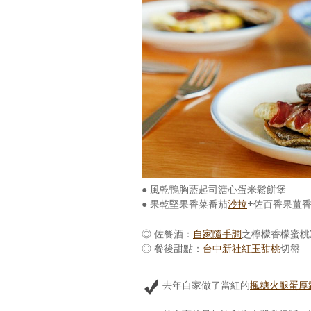
● 風乾鴨胸藍起司溏心蛋米鬆餅堡
● 果乾堅果香菜番茄
沙拉
+佐百香果薑
◎ 佐餐酒：
自家隨手調
之檸檬香檬蜜桃
◎ 餐後甜點：
台中新社紅玉甜桃
切盤
去年自家做了當紅的
楓糖火腿蛋厚