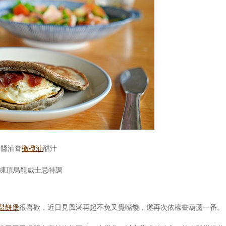
香醬油膏
橄欖油
醋汁
凍頂烏龍威士忌特調
鬆餅堡
很喜歡，近日見風潮再起不免又覺嘴饞，遂再次依樣畫葫蘆一番。