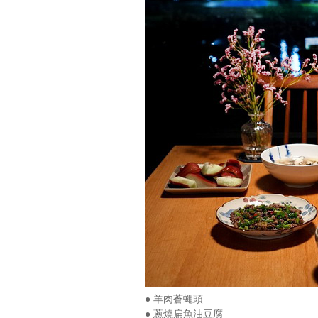
● 羊肉蒼蠅頭
● 蔥燒扁魚油豆腐