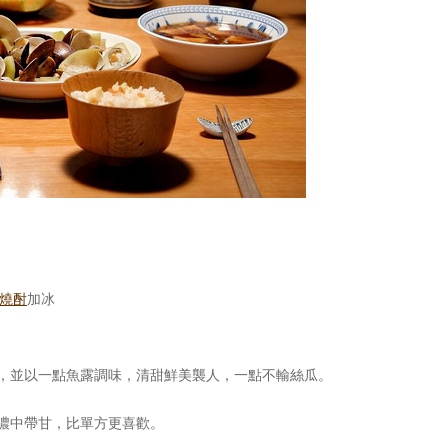
芋燒酎
加冰
，並以一點魚露調味，清甜鮮美襲人，一點不輸絲瓜。
濃中帶甘，比單方更喜歡。