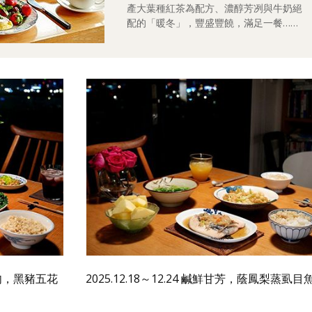
產大葉種紅茶為配方、濃醇芳冽與牛奶絕
配的「暖冬」，豐盛豐饒，滿足一餐……
菜包肉，黑豬五花
2025.12.18～12.24 鹹鮮甘芳，蔭鳳梨蒸虱目