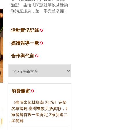
遊記、生活與閱讀隨筆以及活動
和講座訊息，第一手完整掌握！
活動實況記錄
媒體報導一覽
合作與代言
消費櫥窗
《臺灣米其林指南 2026》完整
名單揭曉 臺灣餐飲大放異彩，9
家餐廳首獲一星肯定 2家新進二
星餐廳