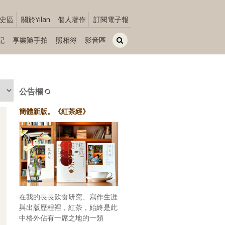
史區
關於Yilan
個人著作
訂閱電子報
記
享樂隨手拍
照相簿
影音區
公告欄
簡體新版。《紅茶經》
在我的長長飲食研究、寫作生涯
與出版歷程裡，紅茶，始終是此
中格外佔有一席之地的一類