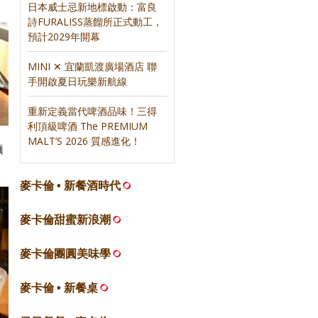
日本威士忌新地標啟動：富良
詩FURALISS蒸餾所正式動工，
預計2029年開幕
MINI ✕ 宜蘭凱渡廣場酒店 聯
手開啟夏日玩樂新航線
重新定義當代啤酒品味！三得
利頂級啤酒 The PREMIUM
MALT’S 2026 質感進化！
麵
麥卡倫 • 新餐酒時代
麥卡倫甜蜜新浪潮
麥卡倫團圓美味學
麥卡倫 • 新餐桌