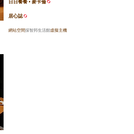
日日餐餐 • 麥卡倫
居心誌
，
網站空間
採智邦生活館
虛擬主機