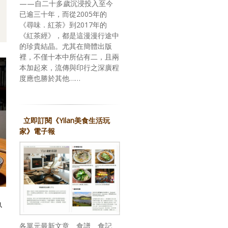
——自二十多歲沉浸投入至今
已逾三十年，而從2005年的
《尋味．紅茶》到2017年的
《紅茶經》，都是這漫漫行途中
的珍貴結晶。尤其在簡體出版
裡，不僅十本中所佔有二，且兩
本加起來，流傳與印行之深廣程
度應也勝於其他……
立即訂閱《Yilan美食生活玩
家》電子報
魚
各單元最新文章、食譜、食記、