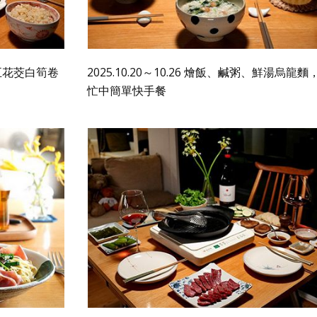
，豬五花茭白筍卷
2025.10.20～10.26 燴飯、鹹粥、鮮湯烏龍麵
忙中簡單快手餐