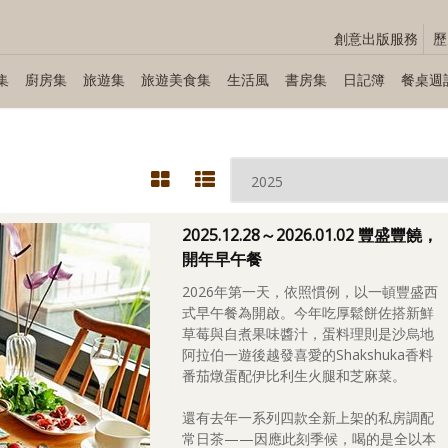
創意出版服務
歷
集
廚房集
旅遊集
旅遊美食集
生活風
書房集
日記簿
餐桌週
2025.12.28～2026.01.02 豐盛豐饒，
開年早午餐
2026年第一天，依照慣例，以一頓豐盛西
式早午餐為開啟。今年吃厚鬆餅佐搭新鮮
草莓與自煮果味醬汁，蛋料理則是沙烏地
阿拉伯一遊後越發喜愛的Shakshuka香料
番茄燉蛋配伊比利生火腿和芝麻菜。
還有去年一系列四款全新上架的私房調配
常日茶——因應此刻季候，喝的是全以本