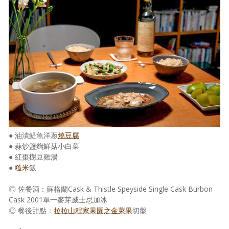
● 油漬鯷魚洋蔥
燒豆腐
● 蒜炒鹽麴鮮菇小白菜
● 紅棗樹豆雞湯
●
糙米
飯
◎ 佐餐酒：蘇格蘭Cask & Thistle Speyside Single Cask Burbon
Cask 2001單一麥芽威士忌加冰
◎ 餐後甜點：
拉拉山程家果園之金萊果
切盤