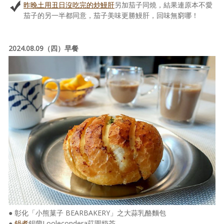
昨晚土用丑日沒吃完的炒鰻肝
另加茄子同燒，結果連原本不愛
茄子的另一半都同意，茄子美味更勝鰻肝，回味無窮哪！
2024.08.09（四）早餐
● 彰化「小熊菓子 BEARBAKERY」之大蒜乳酪麵包
●
鍋煮
錫蘭Loolecondera莊園奶茶