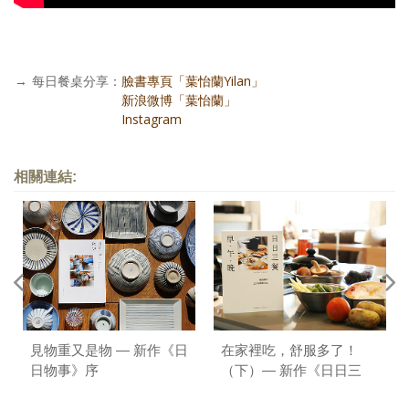
→
每日餐桌分享：
臉書專頁「葉怡蘭Yilan」
每日餐桌分享：
新浪微博「葉怡蘭」
每日餐桌分享：
Instagram
相關連結:
見物重又是物 — 新作《日
在家裡吃，舒服多了！
日物事》序
（下）— 新作《日日三
餐，早 ‧ 午 ‧ 晚》序