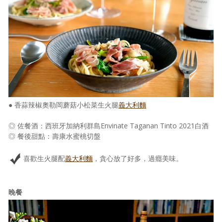
● 香蒜辣椒奧勒岡蘑菇小松菜生火腿
義大利麵
◎ 佐餐酒：西班牙加納利群島Envinate Taganan Tinto 2021白酒
◎ 餐後甜點：壽康水蜜桃切盤
喜歡生火腿配
義大利麵
，貪心放了好多，過癮美味。
晚餐