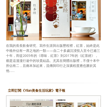
在我的長長飲食研究、寫作生涯與出版歷程裡，紅茶，始終是此
中格外佔有一席之地的一類——自二十多歲沉浸投入至今已逾三
十年，而從2005年的《尋味．紅茶》到2017年的《紅茶經》，
都是這漫漫行途中的珍貴結晶。尤其在簡體出版裡，不僅十本中
所佔有二，且兩本加起來，流傳與印行之深廣程度應也勝於其
他……
立即訂閱《Yilan美食生活玩家》電子報