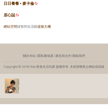
日日餐餐 • 麥卡倫
居心誌
網站空間
採智邦生活館
虛擬主機
關於本站
∣
隱私權保護
∣
廣告與合作
∣
聯絡我們
Copyright © 2018 Yilan美食生活玩家 版權所有 未經授權禁止轉貼或節錄