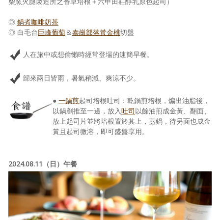
柴窯火腿製造所之香草培根＋六甲田莊醇乳原色起司）
◎
鍋煮咖啡奶茶
◎ 白毛台
巨峰葡萄
＆
泰崗部落黃金桃
切盤
人在旅中或想偷懶時經常登場的速簡早餐。
歸來兩日皆雨，暑氣稍減、爽涼不少。
●
一鍋煎
起司培根吐司：乾鍋煎培根，煸出油脂後，
以鍋剷推至一邊，放入
吐司
以餘油煎成金黃、翻面、
放上起司片並將培根置於其上，蓋鍋，待另面也成金
黃且起司微溶，即可盛盤享用。
2024.08.11（日）午餐