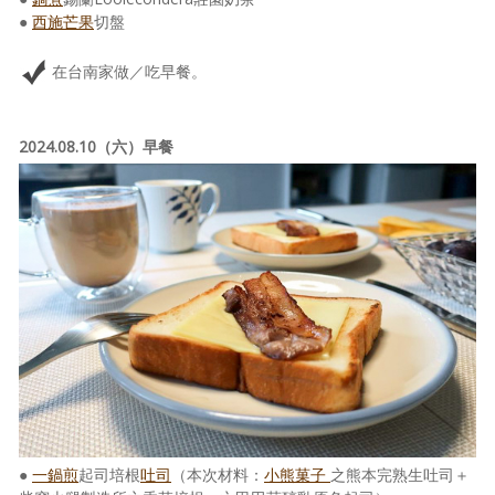
●
西施芒果
切盤
在台南家做／吃早餐。
2024.08.10（六）早餐
●
一鍋煎
起司培根
吐司
（本次材料：
小熊菓子
之熊本完熟生吐司＋