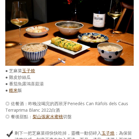
照相簿
影音區
創意出版服務
歷史區
關於Yilan
個人著作
● 芝麻菜
玉子燒
● 雞皮炒絲瓜
活動實況記錄
● 番茄魚露鴻喜菇湯
●
糙米
飯
媒體報導一覽
◎ 佐餐酒：昨晚沒喝完的西班牙Penedès Can Ràfols dels Caus
合作與代言
Terraprima Blanc 2022白酒
◎ 餐後甜點：
梨山張家水蜜桃
切盤
訂閱電子報
剩下一把芝麻菜得快快吃掉，靈機一動切碎入
玉子燒
；為保留