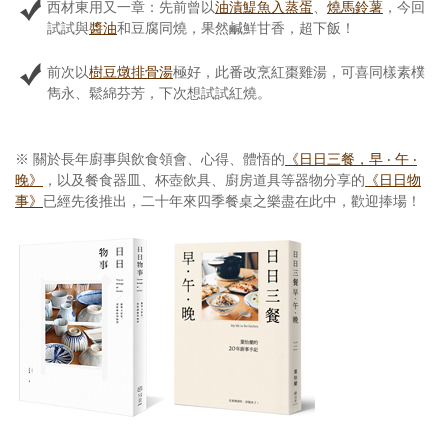
西材東用又一章：先前曾以
油漬鯷魚入蒸蛋
、
燒馬鈴薯
，今回
試試與
醬油
和豆腐同燒，果然鹹鮮甘香，超下飯！
前次以
樹豆燉排骨湯
極好，此番改烹紅棗雞湯，可喜同樣素樸
雋永、鬆綿芬芳，下次想試試紅燒。
※ 關於長年廚事與飲食領會、心得、體悟的
《日日三餐，早 ‧ 午 ‧
晚》
，以及餐食器皿、杯壺飲具、廚房道具等器物分享的
《日日物
事》
已經先後推出，二十年來四季餐桌之樂盡在此中，歡迎捧場！