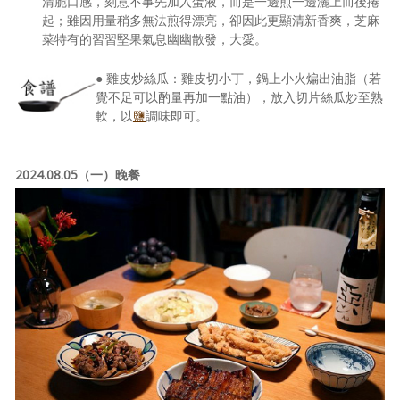
清脆口感，刻意不事先加入蛋液，而是一邊煎一邊灑上而後捲
起；雖因用量稍多無法煎得漂亮，卻因此更顯清新香爽，芝麻
菜特有的習習堅果氣息幽幽散發，大愛。
● 雞皮炒絲瓜：雞皮切小丁，鍋上小火煸出油脂（若
覺不足可以酌量再加一點油），放入切片絲瓜炒至熟
軟，以
鹽
調味即可。
2024.08.05（一）晚餐