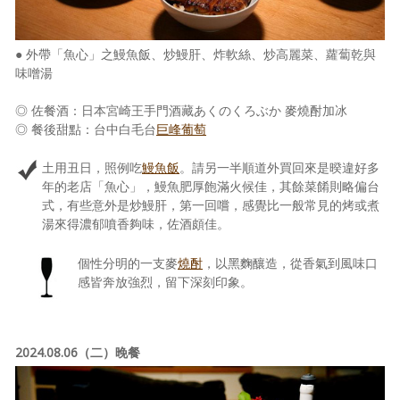
● 外帶「魚心」之鰻魚飯、炒鰻肝、炸軟絲、炒高麗菜、蘿蔔乾與
味噌湯
◎ 佐餐酒：日本宮崎王手門酒藏あくのくろぶか 麥燒酎加冰
◎ 餐後甜點：台中白毛台
巨峰葡萄
土用丑日，照例吃
鰻魚飯
。請另一半順道外買回來是暌違好多
年的老店「魚心」，鰻魚肥厚飽滿火候佳，其餘菜餚則略偏台
式，有些意外是炒鰻肝，第一回嚐，感覺比一般常見的烤或煮
湯來得濃郁噴香夠味，佐酒頗佳。
個性分明的一支麥
燒酎
，以黑麴釀造，從香氣到風味口
感皆奔放強烈，留下深刻印象。
2024.08.06（二）晚餐