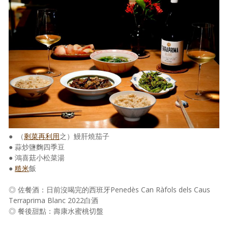
● （
剩菜再利用
之）鰻肝燒茄子
● 蒜炒鹽麴四季豆
● 鴻喜菇小松菜湯
●
糙米
飯
◎ 佐餐酒：日前沒喝完的西班牙Penedès Can Ràfols dels Caus
Terraprima Blanc 2022白酒
◎ 餐後甜點：壽康水蜜桃切盤