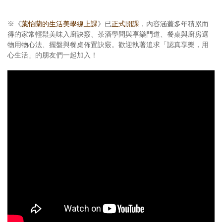
※《
葉怡蘭的生活美學線上課
》已
正式開課
，內容涵蓋多年積累而
得的家常輕鬆美味入廚訣竅、茶酒學問與享樂門道、餐桌與廚房選
物用物心法、擺盤與餐桌佈置訣竅。歡迎執著追求「認真享樂，用
心生活」的朋友們一起加入！