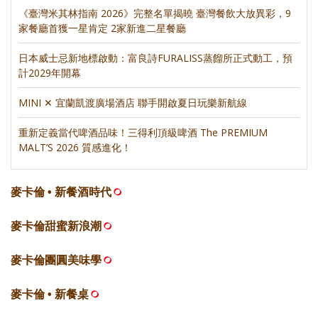
《臺灣米其林指南 2026》完整名單揭曉 臺灣餐飲大放異彩，9
家餐廳首獲一星肯定 2家新進二星餐廳
日本威士忌新地標啟動：富良詩FURALISS蒸餾所正式動工，預
計2029年開幕
MINI ✕ 宜蘭凱渡廣場酒店 聯手開啟夏日玩樂新航線
重新定義當代啤酒品味！三得利頂級啤酒 The PREMIUM
MALT’S 2026 質感進化！
麥卡倫 • 新餐酒時代
麥卡倫甜蜜新浪潮
麥卡倫團圓美味學
麥卡倫 • 新餐桌