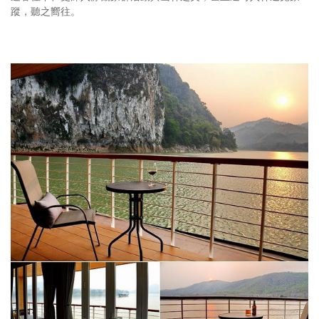
蹤，聽之嚮往。