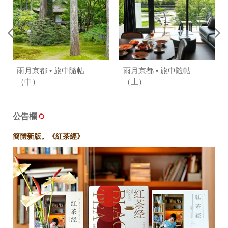
雨月京都 • 旅中隨帖
雨月京都 • 旅中隨帖
（中）
（上）
公告欄
簡體新版。《紅茶經》