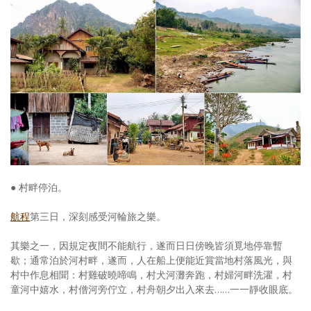
照相簿
影音區
創意出版服務
歷史區
關於Yilan
個人著作
活動實況記錄
● 村畔停泊。
媒體報導一覽
航程
第三日，深刻感受河輪旅之樂。
合作與代言
其樂之一，因規定夜間不能航行，遂而日日傍晚皆須覓地停靠暫
歇；通常泊於河村畔，遂而，人在船上便能近賞當地村落風光，與
訂閱電子報
村中作息相聞：村雞破曉啼鳴，村犬河灘奔跑，村婦河畔洗濯，村
童河中嬉水，村僧河旁佇立，村舟朝夕出入來去……一一靜收眼底。