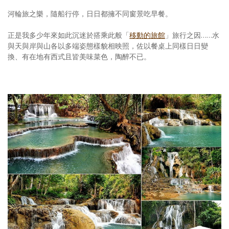
河輪旅之樂，隨船行停，日日都擁不同窗景吃早餐。
正是我多少年來如此沉迷於搭乘此般「
移動的旅館
」旅行之因……水
與天與岸與山各以多端姿態樣貌相映照，佐以餐桌上同樣日日變
換、有在地有西式且皆美味菜色，陶醉不已。