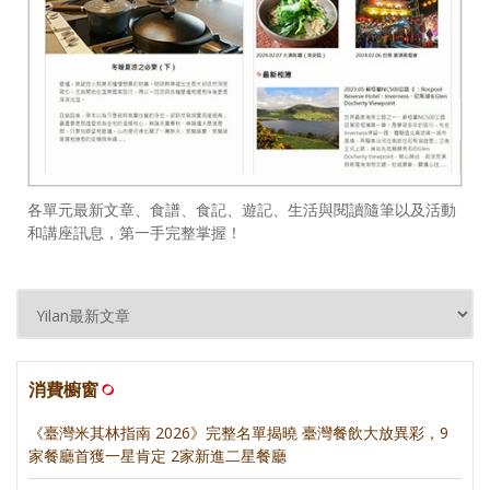
各單元最新文章、食譜、食記、遊記、生活與閱讀隨筆以及活動
和講座訊息，第一手完整掌握！
消費櫥窗
《臺灣米其林指南 2026》完整名單揭曉 臺灣餐飲大放異彩，9
家餐廳首獲一星肯定 2家新進二星餐廳