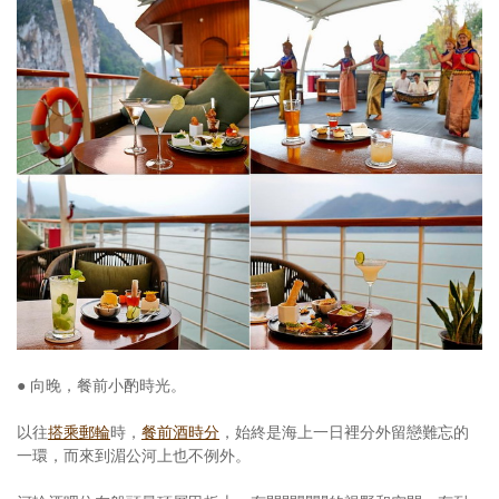
● 向晚，餐前小酌時光。
以往
搭乘郵輪
時，
餐前酒時分
，始終是海上一日裡分外留戀難忘的
一環，而來到湄公河上也不例外。