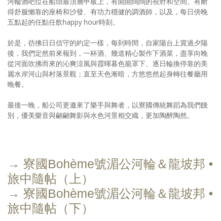
河輪酒吧位在船頭最頂層甲板上，有開開闊闊的視野和空間、有耐
得舒服懶靠的座椅和沙發、有功力穩健的調酒師，以及，每日傍晚
五點起的任點任飲happy hour時刻。
於是，彷彿日日信守的約定一樣，每到時間，自家陽台上賞過夕陽
後，我們定然前來報到，一杯酒、幾道精心製作下酒菜，盡享向晚
從河面吹拂而來的沁爽涼風與霞暉暮色籠罩下、逐日輪換停靠的美
麗水岸河山與村落景觀；直至天色漸暗，方悠悠然起身轉往餐廳用
晚餐。
最後一晚，船公司更邀來了樂手與舞者，以寮國傳統舞蹈為我們餞
別，優美樂音與翩翩舞影與水色河景相交織，更加陶醉陶然。
→ 寮國Bohème號湄公河輪＆龍坡邦 •
旅中隨帖（上）
→ 寮國Bohème號湄公河輪＆龍坡邦 •
旅中隨帖（下）