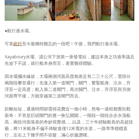
●航行過水壩。
可算
此行
至今最獨特難忘的一段吧！午後，我們航行過水壩。
Xayaboury水壩、湄公河下游第一座發電站，建設本身之功過爭議且
先放下不談，就行船本身而言，著實難得體驗。
因水壩攔水緣故，大壩兩側河面高度相差足有二三十公尺，需得分
兩階段攀登通行：先進入第一道閘門，關門，繫緊船身、注水，升
浮至一定高度；航入第二道閘門，再次關門、注水，升浮至與另側
河面齊平後，方能穿越第三道閘門而去。
距離短短，通過時間卻需得花費近一個小時，然每一過程都覺壯觀
新奇：不管是巨碩閘門的逐一恢弘開闔，一階段一階段步步水漲船
高，兩段河面落差的奇妙視覺感……以及，三十年經驗船長的高超技
藝，將11米船身不偏不倚駛進僅12米寬的水道，一路準準穩穩直
行，左右上下幾乎間不容髮，滿心折服讚嘆。