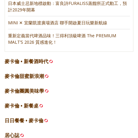
日本威士忌新地標啟動：富良詩FURALISS蒸餾所正式動工，預
計2029年開幕
MINI ✕ 宜蘭凱渡廣場酒店 聯手開啟夏日玩樂新航線
重新定義當代啤酒品味！三得利頂級啤酒 The PREMIUM
MALT’S 2026 質感進化！
麥卡倫 • 新餐酒時代
麥卡倫甜蜜新浪潮
麥卡倫團圓美味學
麥卡倫 • 新餐桌
日日餐餐 • 麥卡倫
居心誌