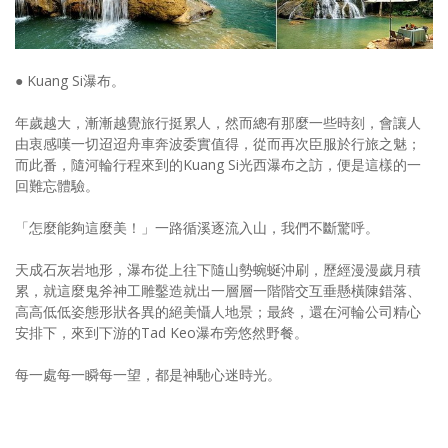
● Kuang Si瀑布。
年歲越大，漸漸越覺旅行挺累人，然而總有那麼一些時刻，會讓人
由衷感嘆一切迢迢舟車奔波委實值得，從而再次臣服於行旅之魅；
而此番，隨河輪行程來到的Kuang Si光西瀑布之訪，便是這樣的一
回難忘體驗。
「怎麼能夠這麼美！」一路循溪逐流入山，我們不斷驚呼。
天成石灰岩地形，瀑布從上往下隨山勢蜿蜒沖刷，歷經漫漫歲月積
累，就這麼鬼斧神工雕鑿造就出一層層一階階交互垂懸橫陳錯落、
高高低低姿態形狀各異的絕美懾人地景；最終，還在河輪公司精心
安排下，來到下游的Tad Keo瀑布旁悠然野餐。
每一處每一瞬每一望，都是神馳心迷時光。