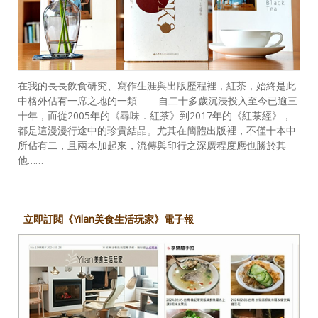
在我的長長飲食研究、寫作生涯與出版歷程裡，紅茶，始終是此
中格外佔有一席之地的一類——自二十多歲沉浸投入至今已逾三
十年，而從2005年的《尋味．紅茶》到2017年的《紅茶經》，
都是這漫漫行途中的珍貴結晶。尤其在簡體出版裡，不僅十本中
所佔有二，且兩本加起來，流傳與印行之深廣程度應也勝於其
他……
立即訂閱《Yilan美食生活玩家》電子報