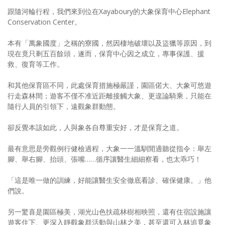
跟隨河輪行程，我們來到位在Xayaboury的大象保育中心Elephant
Conservation Center。
本有「萬象國度」之稱的寮國，然因棲地破壞以及盜獵等原因，到
現在竟只剩五百餘頭，遂而，保育中心因之成立，專事保護、援
救、復育等工作。
和其他保育區不同，此處保育措施極嚴謹，園區偌大、大象可悠遊
行走森林間；遊客不僅不准近距離接觸大象、更遑論騎乘，只能在
隨行人員的引領下，遠觀象群動態。
卻反覺本該如此，人與象各自尊重安好，才是保育之道。
最有意思是旁觀例行健檢過程，大象一一溫馴閒適聽從指令：舉左
腳、舉右腳、抬頭、張嘴……循序讓醫生細細察看，也太乖巧！
「這是唯一做的訓練，好能讓醫生安全徹底看診、確保健康。」他
們說。
另一驚喜是園區極美，湖光山色扶疏林樹相映照，還有住宿設施讓
遊客住下、更深入靜觀象群活動與山林之美，甚至還可入林追覓象