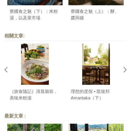
寮國食之魅（下）：米粉
寮國食之魅（上）：酵、
湯，以及菜市場
醬與鑲
相關文章:
｛旅食隨記｝清晨廟前，
理想的度假 • 龍坡邦
美味米粉湯
Amantaka（下）
最新文章 :