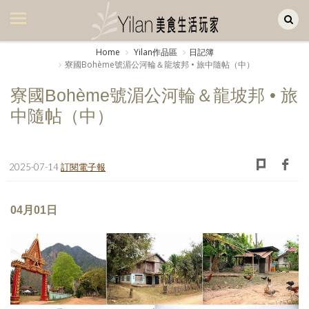
Yilan作品區
美食集
Home
Yilan作品區
日記簿
寮國Bohème號湄公河輪＆龍坡邦 • 旅中隨帖（中）
美飲集
寮國Bohème號湄公河輪＆龍坡邦 • 旅
廚房集
中隨帖（中）
旅遊集
旅遊美食集
2025-07-14
訂閱電子報
生活風
04月01日
書房集
日記簿
餐桌週記
享樂隨手拍