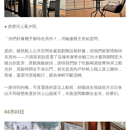
● 房裡河上看夕照。
「你們好像幾乎都待在房內？」河輪服務主管如是問。
是的。雖然船上公共空間各處規劃陳設都舒服，但我們卻更情願待
在房內——只因當初刻意選了這擁有奢華全幅三向大窗與開闊宏大
陽台的套房，景觀無敵絕佳，誘得我們除了吃飯喝酒按摩與岸上觀
光外，其餘時間全不肯出門，就光是房內戶外椅上榻上床上懶待，
而後，凝望河景隨船行，眼前身畔不斷流轉。
一路待到向晚，可喜選搭的是北上航程，斜陽就在視線前方日日各
以不同樣態角度於河上山巔落下，水面波間粼粼生金光，好夢幻。
04月03日