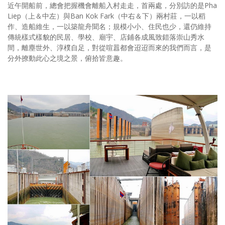
近午開船前，總會把握機會離船入村走走，首兩處，分別訪的是Pha
Liep（上＆中左）與Ban Kok Fark（中右＆下）兩村莊，一以稻
作、造船維生，一以築龍舟聞名；規模小小、住民也少，還仍維持
傳統樣式樣貌的民居、學校、廟宇、店鋪各成風致錯落崇山秀水
間，離塵世外、淳樸自足，對從喧囂都會迢迢而來的我們而言，是
分外撩動此心之境之景，俯拾皆意趣。