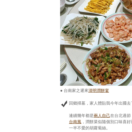
● 台南家之遲來
清明潤餅宴
回鄉掃墓，家人體貼我今年出國去
連續幾年都是
兩人自己
在台北過節
台南風
，潤餅菜似隨個別口味喜好
一半不愛的胡蘿蔔絲。