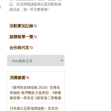
記、生活與閱讀隨筆以及活動和講
邊
座訊息，第一手完整掌握！
活動實況記錄
媒體報導一覽
合作與代言
消費櫥窗
《臺灣米其林指南 2026》完整名
單揭曉 臺灣餐飲大放異彩，9家餐
廳首獲一星肯定 2家新進二星餐廳
日本威士忌新地標啟動：富良詩