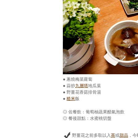
● 蔥燒梅菜蘿蔔
● 蒜炒
九層塔
地瓜葉
● 野薑花香菇排骨湯
●
糙米
飯
◎ 佐餐飲：葡萄柚蔬果醋氣泡飲
◎ 餐後甜點：水蜜桃切盤
野薑花之前多取以入
茶
或
甜品
，今