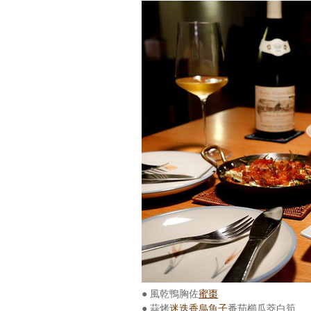
● 風乾鴨胸佐
蜜棗
● 蒜烤
迷迭香
烏魚子
番茄櫛瓜茭白筍