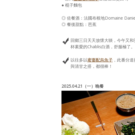
● 棍子麵包
◎ 佐餐酒：法國布根地Domaine Daniel-Etie
◎ 餐後甜點：芭蕉
回鄉三日天天放懷大啖，今午又和
杯素愛的Chablis白酒，舒服極了。
以往多以
蜜棗配烏魚子
，此番分道
與清甘之搭，都很棒！
2025.04.21（一）晚餐