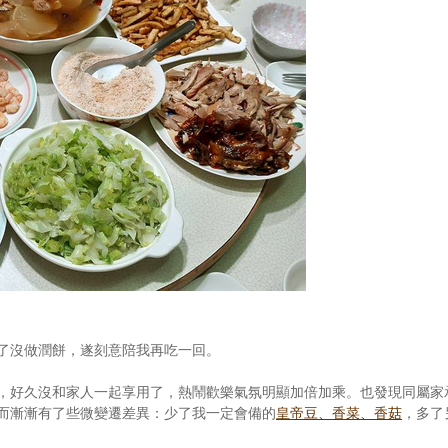
了沒做潤餅，遂刻意陪我再吃一回。
，好久沒和家人一起享用了，熱鬧歡樂氣氛明顯加倍加乘。也發現同屬家
而漸漸有了些微變遷差異：少了我一定會備的
皇帝豆、香菜、香菇
，多了