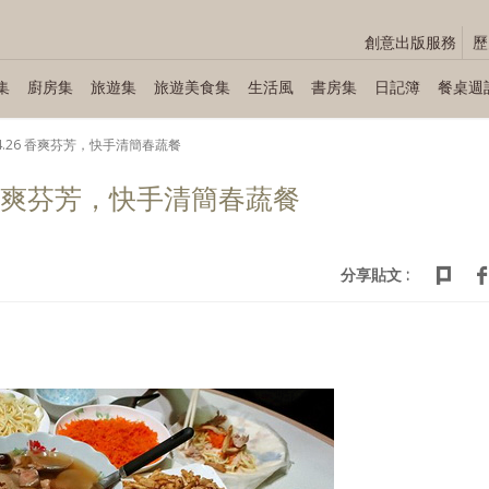
創意出版服務
歷
集
廚房集
旅遊集
旅遊美食集
生活風
書房集
日記簿
餐桌週
7～04.26 香爽芬芳，快手清簡春蔬餐
.26 香爽芬芳，快手清簡春蔬餐
分享貼文 :