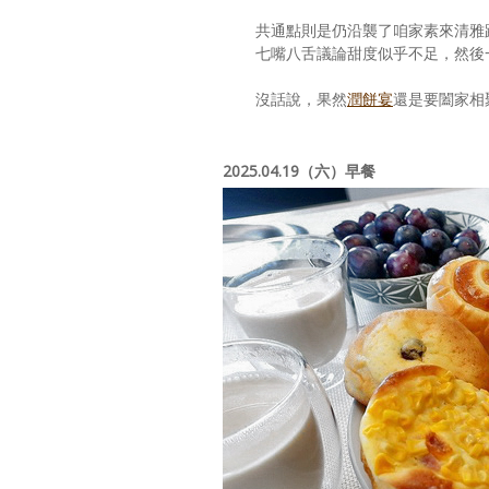
共通點則是仍沿襲了咱家素來清雅
七嘴八舌議論甜度似乎不足，然後
沒話說，果然
潤餅宴
還是要闔家相
2025.04.19（六）早餐