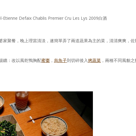
nne Defaix Chablis Premier Cru Les Lys 2009白酒
婆家聚餐，晚上理當清淡，遂簡單弄了兩道蔬果為主的菜，清清爽爽，佐
揚鑣：改以風乾鴨胸配
蜜棗
，
烏魚子
則切碎後入
烤蔬菜
，兩種不同風貌之