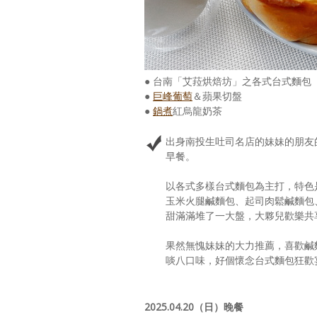
● 台南「艾菈烘焙坊」之各式台式麵包
●
巨峰葡萄
＆蘋果切盤
●
鍋煮
紅烏龍奶茶
出身南投生吐司名店的妹妹的朋友
早餐。
以各式多樣台式麵包為主打，特色
玉米火腿鹹麵包、起司肉鬆鹹麵包
甜滿滿堆了一大盤，大夥兒歡樂共
果然無愧妹妹的大力推薦，喜歡鹹
啖八口味，好個懷念台式麵包狂歡
2025.04.20（日）晚餐