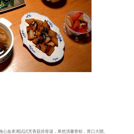
晚心血來潮試試烹香菇排骨湯，果然清馨香郁，胃口大開。