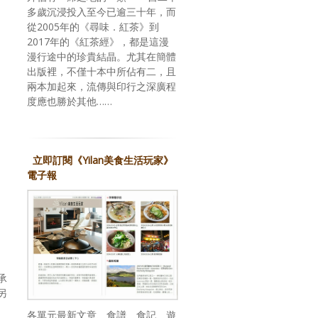
多歲沉浸投入至今已逾三十年，而
從2005年的《尋味．紅茶》到
2017年的《紅茶經》，都是這漫
漫行途中的珍貴結晶。尤其在簡體
出版裡，不僅十本中所佔有二，且
兩本加起來，流傳與印行之深廣程
度應也勝於其他……
立即訂閱《Yilan美食生活玩家》
電子報
承
另
各單元最新文章、食譜、食記、遊