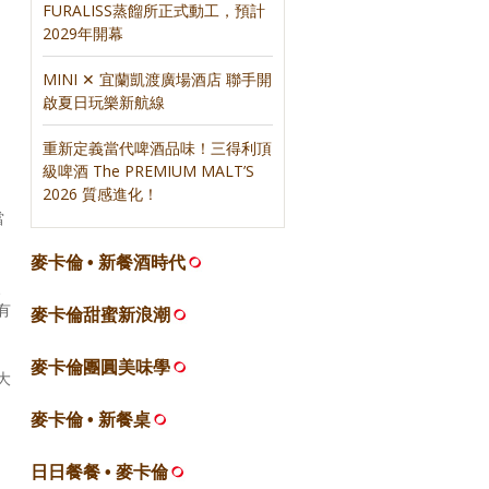
FURALISS蒸餾所正式動工，預計
2029年開幕
MINI ✕ 宜蘭凱渡廣場酒店 聯手開
啟夏日玩樂新航線
重新定義當代啤酒品味！三得利頂
級啤酒 The PREMIUM MALT’S
2026 質感進化！
當
麥卡倫 • 新餐酒時代
、
有
麥卡倫甜蜜新浪潮
麥卡倫團圓美味學
大
麥卡倫 • 新餐桌
日日餐餐 • 麥卡倫