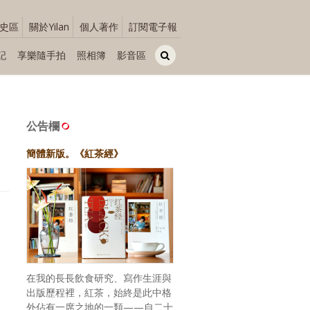
史區
關於Yilan
個人著作
訂閱電子報
記
享樂隨手拍
照相簿
影音區
公告欄
簡體新版。《紅茶經》
在我的長長飲食研究、寫作生涯與
出版歷程裡，紅茶，始終是此中格
外佔有一席之地的一類——自二十