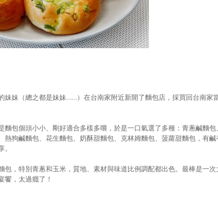
的妹妹（總之都是妹妹……）在台南家附近新開了麵包店，採買回台南家
是麵包個頭小小、剛好適合多樣多嚐，於是一口氣選了多種：青蔥鹹麵包
、熱狗鹹麵包、花生麵包、奶酥甜麵包、克林姆麵包、菠蘿甜麵包，有鹹
享。
麵包，特別青蔥和玉米，質地、素材與味道比例調配都出色。最棒是一次
宴饗，太過癮了！