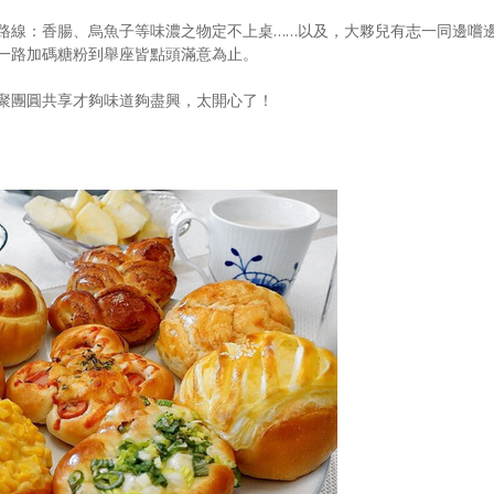
路線：香腸、烏魚子等味濃之物定不上桌……以及，大夥兒有志一同邊嚐
一路加碼糖粉到舉座皆點頭滿意為止。
聚團圓共享才夠味道夠盡興，太開心了！