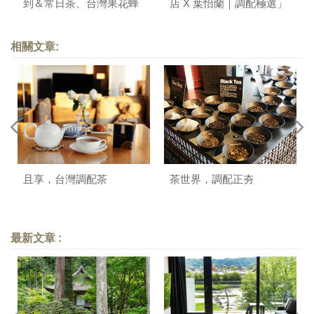
到＆常日茶、台灣果花蜂
店 X 葉怡蘭｜調配極選」
蜜禮盒、台南本產黑芝麻
新品上市品嚐會
系列新上架！
相關文章:
且享，台灣調配茶
茶世界，調配正夯
最新文章 :