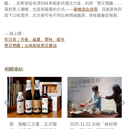
釀」，若希望從色澤到味香都多些濃沈力道，則用「雙豆雙釀」……
還想更上層樓，也是我最愛的方式——
兩種混合併用
，且隨菜色與
當下口味需求，次次都可有不同比例增減微調，美味樂趣皆無窮。
→ 線上購：
常日茶｜芳春、蘊夏、豐秋、暖冬
雙豆雙釀｜台南新味黑豆醬油
相關連結:
新．無敵三元素，正式報
2025.11.22 台南「林好商