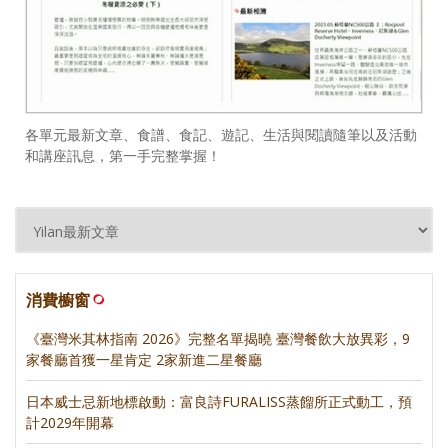
各單元最新文章、食譜、食記、遊記、生活與閱讀隨筆以及活動
和講座訊息，第一手完整掌握！
消費櫥窗
《臺灣米其林指南 2026》完整名單揭曉 臺灣餐飲大放異彩，9
家餐廳首獲一星肯定 2家新進二星餐廳
日本威士忌新地標啟動：富良詩FURALISS蒸餾所正式動工，預
計2029年開幕