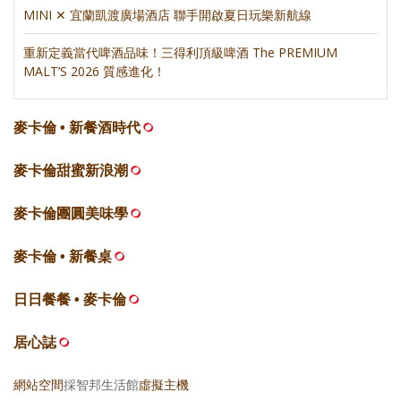
MINI ✕ 宜蘭凱渡廣場酒店 聯手開啟夏日玩樂新航線
重新定義當代啤酒品味！三得利頂級啤酒 The PREMIUM
MALT’S 2026 質感進化！
麥卡倫 • 新餐酒時代
麥卡倫甜蜜新浪潮
麥卡倫團圓美味學
麥卡倫 • 新餐桌
日日餐餐 • 麥卡倫
居心誌
網站空間
採智邦生活館
虛擬主機