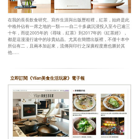
在我的長長飲食研究、寫作生涯與出版歷程裡，紅茶，始終是此
中格外佔有一席之地的一類——自二十多歲沉浸投入至今已逾三
十年，而從2005年的《尋味．紅茶》到2017年的《紅茶經》，
都是這漫漫行途中的珍貴結晶。尤其在簡體出版裡，不僅十本中
所佔有二，且兩本加起來，流傳與印行之深廣程度應也勝於其
他……
立即訂閱《Yilan美食生活玩家》電子報