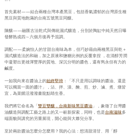
首先素材——結合兩種台灣本產黑豆，包括香氣濃郁的台灣原生種
黑豆與質地飽滿的台南五號黑豆同釀。
陳釀——融匯古法乾式與傳統濕式釀造，分別於陶缸中純天然日曝
發酵熟成四～六個月後再予混調。
調配——柔婉怡人的甘甜台南味為本，但巧妙藉由兩種黑豆與乾＋
濕式釀造法的和融，加之原液和鹽糖比例的反覆拿捏 ，在清醇芳潤
中凝塑出更雄渾豐厚的質地、深沉分明的醬色，還有雋永但有力的
鹹度。
一如我向來在醬油上的
始終堅持
：「不只是用以調味的醬油、還是
可以獨當一面的醬汁」，沾、拌、漬、醃、煎、炒、滷、煮、燉皆
宜，為菜餚活潑潑畫龍點睛生香。
我們將它命名為「
雙豆雙釀．台南新味黑豆醬油
」，象徵了台灣醬
油釀造與調配工藝之路上的又一嶄新探索，同時，也是
台南滋味
多
端面貌與講究的另重展現，開心能與大夥兒分享。
至於兩款醬油怎麼分怎麼用？我的心法：想清甜清甘、用「醇