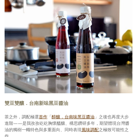
雙豆雙釀．台南新味黑豆醬油
茶之外，調配極選
首作
「
醇釀．台南味黑豆醬油
」之後也再度大步
進階——是我孜孜矻矻胸懷醞釀、構思鑽研多年，期望體現台灣醬
油的獨樹一幟特色與多重面向、同時表現
風味調配
之極致可能性之
作。