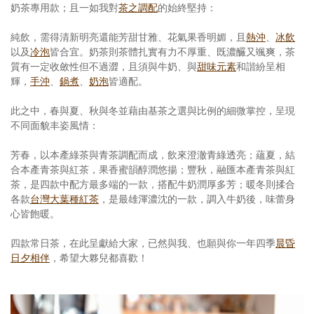
奶茶專用款；且一如我對
茶之調配
的始終堅持：
純飲，需得清新明亮還能芳甜甘雅、花氣果香明媚，且
熱沖
、
冰飲
以及
冷泡
皆合宜。奶茶則茶體扎實有力不厚重、既濃釅又颯爽，茶
質有一定收斂性但不過澀，且須與牛奶、與
甜味元素
和諧紛呈相
輝，
手沖
、
鍋煮
、
奶泡
皆適配。
此之中，春與夏、秋與冬並藉由基茶之選與比例的細微掌控，呈現
不同面貌丰姿風情：
芳春，以本產綠茶與青茶調配而成，飲來澄澈青綠透亮；蘊夏，結
合本產青茶與紅茶，果香蜜韻醇潤悠揚；豐秋，融匯本產青茶與紅
茶，是四款中配方最多端的一款，搭配牛奶潤厚多芳；暖冬則揉合
各款
台灣大葉種紅茶
，是最雄渾濃沈的一款，調入牛奶後，味蕾身
心皆飽暖。
四款常日茶，在此呈獻給大家，已然與我、也願與你一年四季
晨昏
日夕相伴
，希望大夥兒都喜歡！