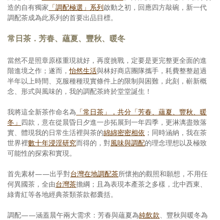
造的自有獨家
「調配極選」系列
啟動之初，回應四方敲碗，新一代
調配茶成為此系列的首要出品目標。
常日茶．芳春、蘊夏、豐秋、暖冬
當然不是照章原樣重現就好，再度挑戰，定要是更完整更全面的進
階進境之作；遂而，
怡然生活
與林好商店團隊攜手，耗費整整超過
半年以上時間、克服種種現實條件上的限制與困難，此刻，嶄新概
念、形式與風味的，我的調配茶終於堂堂誕生！
我將這全新茶作命名為
「常日茶」，共分「芳春、蘊夏、豐秋、暖
冬」
四款，意在從晨昏日夕進一步拓展到一年四季，更淋漓盡致落
實、體現我的日常生活裡與茶的
綿綿密密相依
；同時涵納，我在茶
世界裡
數十年浸淫研究
而得的，對
風味與調配
的理念理想以及極致
可能性的探索和實現。
首先素材——出乎對
台灣在地調配茶
所懷抱的觀照和願想，不用任
何異國茶，全由
台灣茶
擔綱；且為表現本產茶之多樣，北中西東、
綠青紅等各地經典茶類茶款都囊括。
調配——涵蓋晨午兩大需求：芳春與蘊夏為
純飲款
、豐秋與暖冬為