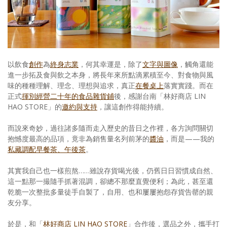
照相簿
影音區
創意出版服務
以飲食
創作
為
終身志業
，何其幸運是，除了
文字與圖像
，觸角還能
歷史區
進一步拓及食與飲之本身，將長年來所點滴累積至今、對食物與風
味的種種理解、理念、理想與追求，真正
在餐桌上
落實實踐。而在
關於Yilan
正式
揮別經營二十年的食品雜貨鋪
後，感謝台南「林好商店 LIN
HAO STORE」的
邀約與支持
，讓這創作得能持續。
個人著作
而說來奇妙，過往諸多隨而走入歷史的昔日之作裡，各方詢問關切
活動實況記錄
抱憾度最高的品項，竟非為銷售量名列前茅的
醬油
，而是——我的
私藏調配早餐茶、午後茶
。
媒體報導一覽
其實我自己也一樣煎熬……雖說存貨喝光後，仍舊日日習慣成自然、
合作與代言
這一點那一撮隨手抓著混調，卻總不那麼直覺便利；為此，甚至還
乾脆一次整批多量徒手自製了，自用、也和屢屢抱怨存貨告罄的親
訂閱電子報
友分享。
於是，和「
林好商店 LIN HAO STORE
」合作後，選品之外，攜手打