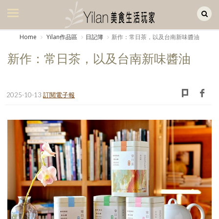
Yilan作品區
美食集
Home
Yilan作品區
日記簿
新作：常日茶，以及台南新味醬油
美飲集
新作：常日茶，以及台南新味醬油
廚房集
旅遊集
2025-10-13
訂閱電子報
旅遊美食集
生活風
書房集
日記簿
餐桌週記
享樂隨手拍