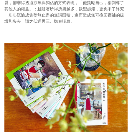
愛，卻非得透過掠奪與獨佔的方式表現，「他獎勵自己，卻剝奪了
其他人的權益」；且隨著所得所擁越多，欲望越熾，更免不了終究
一步步沉淪成貪婪無止盡的無謂囤積，進而造成無可挽回彌補的破
壞和失去，讀之低迴再三、撫卷嘆息。