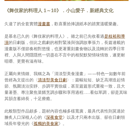
《舞伎家的料理人 1～10》．小山愛子．新經典文化
久違了的全套實體
漫畫書
，歡喜重拾捧讀紙本的踏實溫暖樂趣。
是慕名已久的《舞伎家的料理人》。雖之前已先收看過
是枝裕和導
演
的日劇版，但比之戲劇的相對緊湊與強調故事張力，長篇連載的
漫畫版不僅節奏相對悠慢，也更著重刻畫食物以及流轉於四季日常
裡、人與人間隱隱然一切盡在不言中的相契默契情味情致，遂更耐
咀嚼、更覺有滋有味。
正屬向來情鍾、我稱之為「清淡型美食漫畫」——特色一如數年前
曾經為文提出的〈
清淡型美食日劇
〉：篇幅短短、缺乏高潮迭起情
節、氛圍淡泊安靜、步調平實徐緩，甚至篇篇形式重複一致，且大
量著墨、專注聚焦菜餚烹調步驟和享用過程……看似單調，卻是其味
其韻含蓄綿長，十足療癒。
此般類型作品頗多，題材內容也極多樣寬廣，最具代表性則莫過於
膾炙人口深植人心的《
深夜食堂
》以及才只兩本出版、卻在日劇領
域長年發光的《
孤獨的美食家
》。