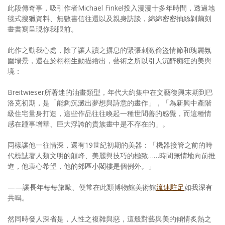
此段傳奇事，吸引作者Michael Finkel投入漫漫十多年時間，透過地
毯式搜獵資料、無數書信往還以及親身訪談，綿綿密密抽絲剝繭刻
畫書寫呈現你我眼前。
此作之動我心處，除了讓人讀之摒息的緊張刺激偷盜情節和瑰麗氛
圍場景，還在於栩栩生動描繪出，藝術之所以引人沉醉痴狂的美與
境：
Breitwieser所著迷的油畫類型，年代大約集中在文藝復興末期到巴
洛克初期，是「能夠沉澱出夢想與詩意的畫作」，「為新興中產階
級住宅量身打造，這些作品往往喚起一種世間善的感覺，而這種情
感在踵事增華、巨大浮誇的貴族畫中是不存在的」。
同樣讓他一往情深，還有19世紀初期的美器：「機器接管之前的時
代標誌著人類文明的顛峰、美麗與技巧的極致……時間無情地向前推
進，他衷心希望，他的郊區小閣樓是個例外。」
——讓長年每每旅歐、便常在此類博物館美術館
流連駐足
如我深有
共鳴。
然同時發人深省是，人性之複雜與惡，這般對藝與美的傾情炙熱之