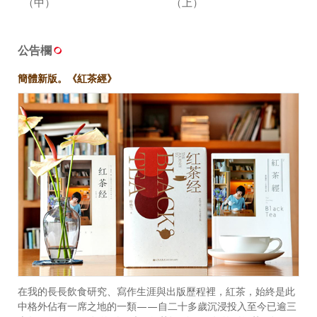
（中）
（上）
公告欄
簡體新版。《紅茶經》
在我的長長飲食研究、寫作生涯與出版歷程裡，紅茶，始終是此
中格外佔有一席之地的一類——自二十多歲沉浸投入至今已逾三