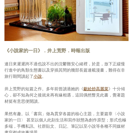
《小說家的一日》．井上荒野．時報出版
連日來遲遲跨不過也說不出的沈鬱難安心緒裡，於是，放下正緩慢
行進中的鳥類生態書以及穿插其間的幾部長篇連載漫畫，難得在非
旅行期間讀起了
小說
。
井上荒野的短篇之作。多年前曾讀過她的《
獻給炒高麗菜
》十分傾
心，卻不知為何之後就未再有緣相遇，這回偶然瞥見此書，覺著題
材挺有意思便開讀。
果然有趣。以「書寫」做為貫穿各篇的核心主題，主要篇章〈小說
家的一日〉 甚至以個人此刻生活和寫作狀態為創作原型；形式也極
多端，手機私訊、社群貼文、日記、筆記以至小說等各種不同媒材
書寫都成故事場景。