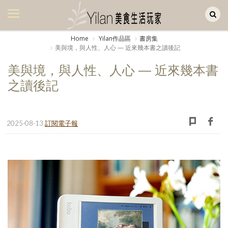
Yilan作品區
美食集
Home
Yilan作品區
書房集
美與境，與人性、人心 — 近來幾本書之讀後記
美飲集
美與境，與人性、人心 — 近來幾本書
廚房集
之讀後記
旅遊集
旅遊美食集
2025-08-13
訂閱電子報
生活風
書房集
日記簿
餐桌週記
享樂隨手拍