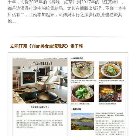
十年，而從2005年的《尋味．紅茶》到2017年的《紅茶經》，
都是這漫漫行途中的珍貴結晶。尤其在簡體出版裡，不僅十本中
所佔有二，且兩本加起來，流傳與印行之深廣程度應也勝於其
他……
立即訂閱《Yilan美食生活玩家》電子報