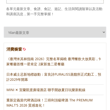
各單元最新文章、食譜、食記、遊記、生活與閱讀隨筆以及活動
和講座訊息，第一手完整掌握！
消費櫥窗
《臺灣米其林指南 2026》完整名單揭曉 臺灣餐飲大放異彩，9
家餐廳首獲一星肯定 2家新進二星餐廳
日本威士忌新地標啟動：富良詩FURALISS蒸餾所正式動工，預
計2029年開幕
MINI ✕ 宜蘭凱渡廣場酒店 聯手開啟夏日玩樂新航線
重新定義當代啤酒品味！三得利頂級啤酒 The PREMIUM
MALT’S 2026 質感進化！