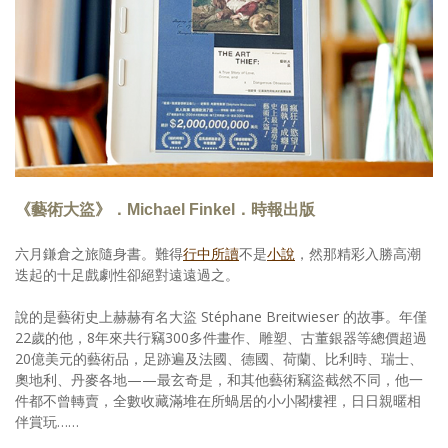
照相簿
影音區
創意出版服務
歷史區
關於Yilan
《藝術大盜》．Michael Finkel．時報出版
個人著作
六月鎌倉之旅隨身書。難得
行中所讀
不是
小說
，然那精彩入勝高潮
活動實況記錄
迭起的十足戲劇性卻絕對遠遠過之。
媒體報導一覽
說的是藝術史上赫赫有名大盜 Stéphane Breitwieser 的故事。年僅
22歲的他，8年來共行竊300多件畫作、雕塑、古董銀器等總價超過
合作與代言
20億美元的藝術品，足跡遍及法國、德國、荷蘭、比利時、瑞士、
奧地利、丹麥各地——最玄奇是，和其他藝術竊盜截然不同，他一
訂閱電子報
件都不曾轉賣，全數收藏滿堆在所蝸居的小小閣樓裡，日日親暱相
伴賞玩……