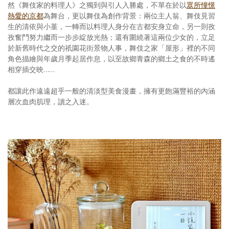
然《舞伎家的料理人》之獨到與引人入勝處，不單在於以
眾所憧憬
熱愛的京都
為舞台，更以舞伎為創作背景：兩位主人翁、舞伎見習
生的清依與小堇，一轉而以料理人身分在古都安身立命，另一則孜
孜奮鬥努力繼而一步步綻放光熱；還有圍繞著這兩位少女的，立足
於新舊時代之交的祇園花街景物人事，舞伎之家「屋形」裡的不同
角色描繪與年歲月季起居作息，以至故鄉青森的鄉土之食的不時遙
相穿插交映……
都讓此作遠遠超乎一般的清淡型美食漫畫，擁有更飽滿豐裕的內涵
層次血肉肌理，讀之入迷。