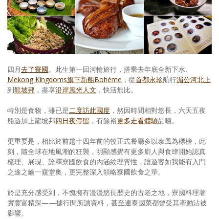
照相簿
影音區
創意出版服務
四月
去了寮國
。此生第一回河輪旅行，搭乘去年底全新下水、
歷史區
Mekong Kingdoms旗下新船Bohème
，從
首都永珍
航行
湄公河北上
到
龍坡邦
，盡享
沿岸風光人文
，快活無比。
關於Yilan
特別是食物，雖已是
二度訪此國度
，然因時間相對悠長，六天五夜
個人著作
船遊加上龍坡邦
四日夜停留
，有餘裕
更多走看體驗
品嚐。
活動實況記錄
更重要是，相比於前趟十四年前的較正式餐廳多以泰風為標榜，此
媒體報導一覽
刻，隨全球在地風潮的狂襲，明顯感覺有更多廚人與食肆開始認真
梳理、展現、詮釋寮國飲食的內涵紋理質性，讓遊客如我能有入門
合作與代言
之途之鑰一窺堂奧，更完整深入領略寮國飲食之華。
訂閱電子報
於是充分感受到，不愧擁有漫漫悠長歷史的古老之地，寮國料理著
實豐富精深——據行間所讀資料，甚至連泰國菜都曾受其牽動沾被
影響。