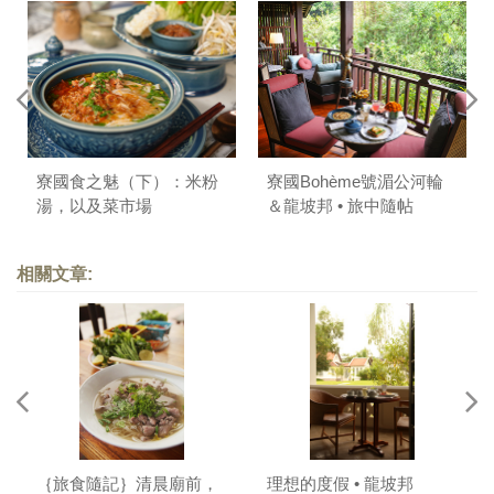
寮國食之魅（下）：米粉
寮國Bohème號湄公河輪
湯，以及菜市場
＆龍坡邦 • 旅中隨帖
（下）
相關文章:
｛旅食隨記｝清晨廟前，
理想的度假 • 龍坡邦