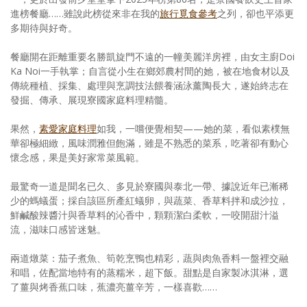
進榜餐廳……雖說此榜從來非在我的
旅行覓食參考
之列，卻也平添更
多期待與好奇。
餐廳開在距離重要名勝凱旋門不遠的一幢美麗洋房裡，由女主廚Doi
Ka Noi一手執掌；自言從小生在鄉郊農村間的她，被在地食材以及
傳統種植、採集、處理與烹調技法餵養涵泳薰陶長大，遂始終志在
發掘、傳承、展現寮國家庭料理精髓。
果然，
素愛家庭料理
如我，一嚐便覺相契——她的菜，看似素樸無
華卻極細緻，風味潤雅但飽滿，雖是不熟悉的菜系，吃著卻有動心
懷念感，果是美好家常菜風範。
最驚奇一道是聞名已久、多見於寮國與泰北一帶、據說近年已漸稀
少的螞蟻蛋；採自該區所產紅蟻卵，與蔬菜、香草料拌和成沙拉，
鮮鹹酸辣醬汁與香草料的沁香中，顆顆潔白柔軟，一咬開甜汁溢
流，滋味口感皆迷魅。
兩道燉菜：茄子煮魚、筍乾烹鴨也精彩，蔬與肉魚香料一盤裡交融
和唱，佐配當地特有的蒸糯米，超下飯。甜點是自家製冰淇淋，選
了薑與烤香蕉口味，蕉濃亮薑辛芳，一樣喜歡……