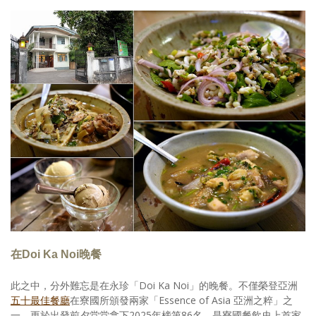
在Doi Ka Noi晚餐
此之中，分外難忘是在永珍「Doi Ka Noi」的晚餐。不僅榮登亞洲
五十最佳餐廳
在寮國所頒發兩家「Essence of Asia 亞洲之粹」之
一，更於出發前夕堂堂拿下2025年榜第86名，是寮國餐飲史上首家