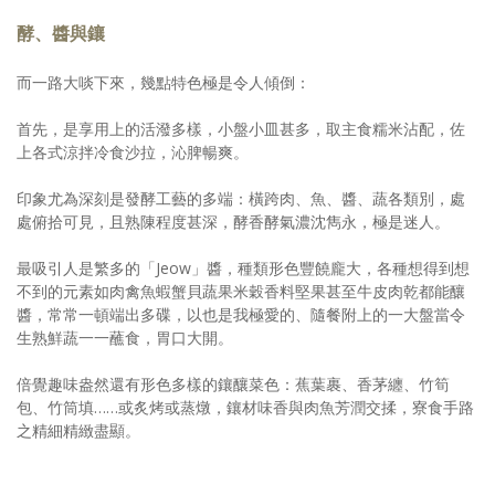
酵、醬與鑲
而一路大啖下來，幾點特色極是令人傾倒：
首先，是享用上的活潑多樣，小盤小皿甚多，取主食糯米沾配，佐
上各式涼拌冷食沙拉，沁脾暢爽。
印象尤為深刻是發酵工藝的多端：橫跨肉、魚、醬、蔬各類別，處
處俯拾可見，且熟陳程度甚深，酵香酵氣濃沈雋永，極是迷人。
最吸引人是繁多的「Jeow」醬，種類形色豐饒龐大，各種想得到想
不到的元素如肉禽魚蝦蟹貝蔬果米穀香料堅果甚至牛皮肉乾都能釀
醬，常常一頓端出多碟，以也是我極愛的、隨餐附上的一大盤當令
生熟鮮蔬一一蘸食，胃口大開。
倍覺趣味盎然還有形色多樣的鑲釀菜色：蕉葉裹、香茅纏、竹筍
包、竹筒填……或炙烤或蒸燉，鑲材味香與肉魚芳潤交揉，寮食手路
之精細精緻盡顯。