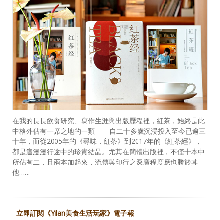
在我的長長飲食研究、寫作生涯與出版歷程裡，紅茶，始終是此
中格外佔有一席之地的一類——自二十多歲沉浸投入至今已逾三
十年，而從2005年的《尋味．紅茶》到2017年的《紅茶經》，
都是這漫漫行途中的珍貴結晶。尤其在簡體出版裡，不僅十本中
所佔有二，且兩本加起來，流傳與印行之深廣程度應也勝於其
他……
立即訂閱《Yilan美食生活玩家》電子報