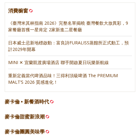
消費櫥窗
《臺灣米其林指南 2026》完整名單揭曉 臺灣餐飲大放異彩，9
家餐廳首獲一星肯定 2家新進二星餐廳
日本威士忌新地標啟動：富良詩FURALISS蒸餾所正式動工，預
計2029年開幕
MINI ✕ 宜蘭凱渡廣場酒店 聯手開啟夏日玩樂新航線
重新定義當代啤酒品味！三得利頂級啤酒 The PREMIUM
MALT’S 2026 質感進化！
麥卡倫 • 新餐酒時代
麥卡倫甜蜜新浪潮
麥卡倫團圓美味學