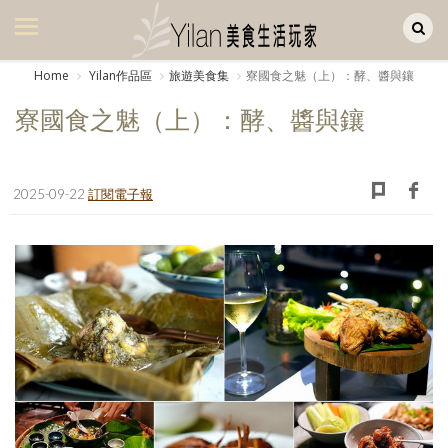
Yilan作品區
美食集
Home
Yilan作品區
旅遊美食集
寮國食之魅（上）：酵、醬與鑲
美飲集
寮國食之魅（上）：酵、醬與鑲
廚房集
旅遊集
2025-09-22
訂閱電子報
旅遊美食集
生活風
書房集
日記簿
餐桌週記
享樂隨手拍