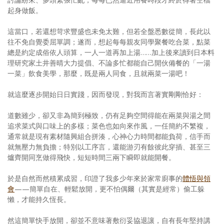
起身做飯。
這當口，若還想苛求豐盛也未免太難，但若全盤悉數從簡，長此以
往不免自覺委屈單調；遂而，想起每每親友同學聚餐吃合菜，點菜
總是約定成俗依人頭算，一人一道再加上湯……加上後來讀到日本料
理研究家土井善晴大力提倡、不論多忙都能自己開伙備餐的「一湯
一菜」飲食美學，那麼，既是兩人同食，且就兩菜一湯吧！
就這麼逐步開始日日實踐，因而發現，對我而言著實剛剛恰好：
道數雖少，卻又非為簡到極致，仍有足夠空間得能在兩菜與湯之間
追求菜式與口味上的多樣；菜色也如向來作風，一任簡約不繁複，
通常就是現有素材隨興組合拼湊，心神心力時間都能負荷，信手而
就無壓力無負擔；特別以工序言，還能游刃有餘彼此穿插、甚至三
爐齊開同烹做得飛快，短短時間三兩下瞬即就能開餐。
於是自然而然積累成習，印證了我多少年來於家常廚事的
體悟與領
會
——簡單自在、輕鬆放開，更不怕偶爾（其實是經常）偷工躲
懶，才能持久恆長。
然這簡單快手放開，卻並不意味著敷衍妥協退讓，自有長年堅持講