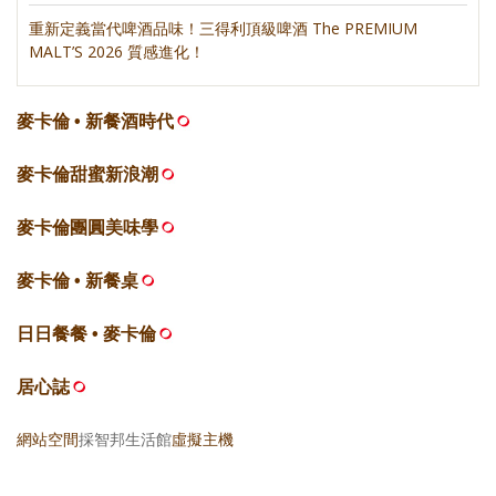
重新定義當代啤酒品味！三得利頂級啤酒 The PREMIUM
MALT’S 2026 質感進化！
麥卡倫 • 新餐酒時代
麥卡倫甜蜜新浪潮
麥卡倫團圓美味學
麥卡倫 • 新餐桌
日日餐餐 • 麥卡倫
居心誌
網站空間
採智邦生活館
虛擬主機