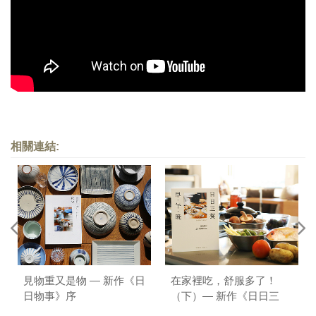
相關連結:
見物重又是物 — 新作《日
在家裡吃，舒服多了！
日物事》序
（下）— 新作《日日三
餐，早 ‧ 午 ‧ 晚》序