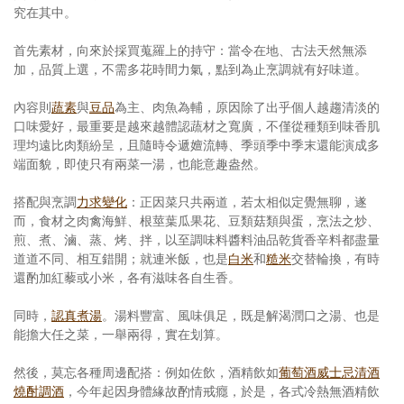
究在其中。
首先素材，向來於採買蒐羅上的持守：當令在地、古法天然無添
加，品質上選，不需多花時間力氣，點到為止烹調就有好味道。
內容則
蔬素
與
豆品
為主、肉魚為輔，原因除了出乎個人越趨清淡的
口味愛好，最重要是越來越體認蔬材之寬廣，不僅從種類到味香肌
理均遠比肉類紛呈，且隨時令遞嬗流轉、季頭季中季末還能演成多
端面貌，即使只有兩菜一湯，也能意趣盎然。
搭配與烹調
力求變化
：正因菜只共兩道，若太相似定覺無聊，遂
而，食材之肉禽海鮮、根莖葉瓜果花、豆類菇類與蛋，烹法之炒、
煎、煮、滷、蒸、烤、拌，以至調味料醬料油品乾貨香辛料都盡量
道道不同、相互錯開；就連米飯，也是
白米
和
糙米
交替輪換，有時
還酌加紅藜或小米，各有滋味各自生香。
同時，
認真煮湯
。湯料豐富、風味俱足，既是解渴潤口之湯、也是
能擔大任之菜，一舉兩得，實在划算。
然後，莫忘各種周邊配搭：例如佐飲，酒精飲如
葡萄酒
威士忌
清酒
燒酎
調酒
，今年起因身體緣故酌情戒癮，於是，各式冷熱無酒精飲