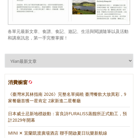
各單元最新文章、食譜、食記、遊記、生活與閱讀隨筆以及活動
和講座訊息，第一手完整掌握！
消費櫥窗
《臺灣米其林指南 2026》完整名單揭曉 臺灣餐飲大放異彩，9
家餐廳首獲一星肯定 2家新進二星餐廳
日本威士忌新地標啟動：富良詩FURALISS蒸餾所正式動工，預
計2029年開幕
MINI ✕ 宜蘭凱渡廣場酒店 聯手開啟夏日玩樂新航線