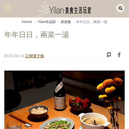
Yilan作品區
美食集
Home
Yilan作品區
廚房集
年年日日，兩菜一湯
美飲集
年年日日，兩菜一湯
廚房集
旅遊集
2025-06-16
訂閱電子報
旅遊美食集
生活風
書房集
日記簿
餐桌週記
享樂隨手拍