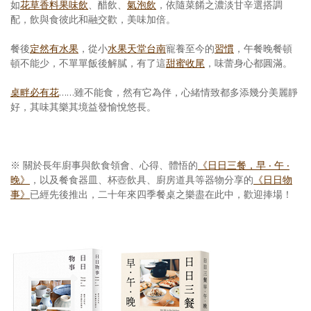
如
花草香料果味飲
、醋飲、
氣泡飲
，依隨菜餚之濃淡甘辛選搭調
配，飲與食彼此和融交歡，美味加倍。
餐後
定然有水果
，從小
水果天堂台南
寵養至今的
習慣
，午餐晚餐頓
頓不能少，不單單飯後解膩，有了這
甜蜜收尾
，味蕾身心都圓滿。
桌畔必有花
……雖不能食，然有它為伴，心緒情致都多添幾分美麗靜
好，其味其樂其境益發愉悅悠長。
※
關於長年廚事與飲食領會、心得、體悟的
《日日三餐，早 ‧ 午 ‧
晚》
，以及餐食器皿、杯壺飲具、廚房道具等器物分享的
《日日物
事》
已經先後推出，二十年來四季餐桌之樂盡在此中，歡迎捧場！