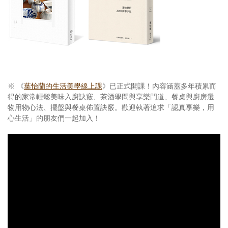
※ 《
葉怡蘭的生活美學線上課
》已正式開課！內容涵蓋多年積累而
得的家常輕鬆美味入廚訣竅、茶酒學問與享樂門道、餐桌與廚房選
物用物心法、擺盤與餐桌佈置訣竅。歡迎執著追求「認真享樂，用
心生活」的朋友們一起加入！