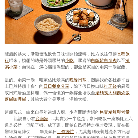
照相簿
影音區
創意出版服務
歷史區
隨歲齡越大，漸漸發現飲食口味也開始流轉，比方以往每趟
長程旅
關於Yilan
行
歸來，饞想的總是外頭哪兒的
小吃
、哪處的
白斬雞白切肉
以至
清
粥小菜
；而現在，滿心滿懷渴望的，卻全是家裡的兩菜一湯配飯。
個人著作
是的。兩菜一湯，咱家佔比最高的
晚餐日常
，攤開我於各社群平台
活動實況記錄
上已然持續十多年的
日日餐桌分享
，除了假日換口味
打牙祭
的異國
或日式居酒屋料理、偶一偷懶的一鍋撐全場以至
湯麵
義大利麵
炊飯
媒體報導一覽
蓋飯
咖哩飯
，其餘大致全是兩菜一湯挑大樑。
合作與代言
這般形式，由來自長年當爐入廚、少有間斷煮婦的
務實精算與考量
——話說自小在
台南家
……其實另一半也是，常日吃飯一桌動輒五六
訂閱電子報
道是必然；但離了鄉、成了家，開始自己操持之後才發現，實在很
難維持這陣仗——畢竟鎮日
工作奔忙
，尤其越到晚餐越是各方訊息
討論紛來、多頭緊張忙亂，每每已然逼近用餐時段才終於得著空檔