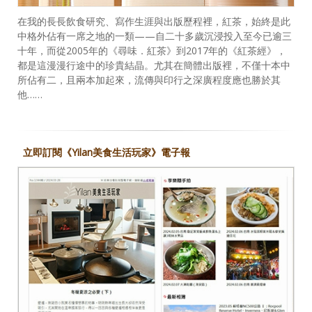
在我的長長飲食研究、寫作生涯與出版歷程裡，紅茶，始終是此
中格外佔有一席之地的一類——自二十多歲沉浸投入至今已逾三
十年，而從2005年的《尋味．紅茶》到2017年的《紅茶經》，
都是這漫漫行途中的珍貴結晶。尤其在簡體出版裡，不僅十本中
所佔有二，且兩本加起來，流傳與印行之深廣程度應也勝於其
他……
立即訂閱《Yilan美食生活玩家》電子報