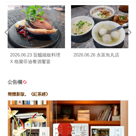
2026.06.23 旨醞鐵板料理
2026.06.26 永富魚丸店
X 格蘭菲迪餐酒饗宴
公告欄
簡體新版。《紅茶經》