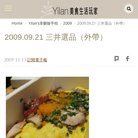
Yilan作品區
美食集
Home
Yilanʼs享樂隨手拍
2009
2009.09.21 三井選品（外帶）
美飲集
2009.09.21 三井選品（外帶）
廚房集
旅遊集
2009-11-13
訂閱電子報
旅遊美食集
生活風
書房集
日記簿
餐桌週記
享樂隨手拍