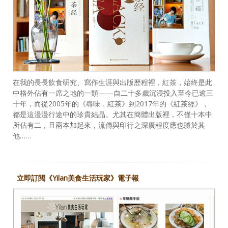
在我的長長飲食研究、寫作生涯與出版歷程裡，紅茶，始終是此
中格外佔有一席之地的一類——自二十多歲沉浸投入至今已逾三
十年，而從2005年的《尋味．紅茶》到2017年的《紅茶經》，
都是這漫漫行途中的珍貴結晶。尤其在簡體出版裡，不僅十本中
所佔有二，且兩本加起來，流傳與印行之深廣程度應也勝於其
他……
立即訂閱《Yilan美食生活玩家》電子報