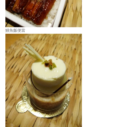
鰻魚飯便當