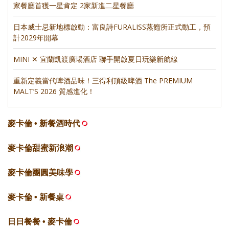
家餐廳首獲一星肯定 2家新進二星餐廳
日本威士忌新地標啟動：富良詩FURALISS蒸餾所正式動工，預
計2029年開幕
MINI ✕ 宜蘭凱渡廣場酒店 聯手開啟夏日玩樂新航線
重新定義當代啤酒品味！三得利頂級啤酒 The PREMIUM
MALT’S 2026 質感進化！
麥卡倫 • 新餐酒時代
麥卡倫甜蜜新浪潮
麥卡倫團圓美味學
麥卡倫 • 新餐桌
日日餐餐 • 麥卡倫