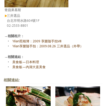
青蘋果慕斯
三井選品
台北市明水路604號1F
02-2533-8801
→
相關相片：
•
Yilan照相簿：2009 享樂隨手拍Ⅶ
•
Yilan享樂隨手拍：2009.08.26 三井選品（外帶）
→
相關連結：
•
美食板—日本料理
•
美食板—內湖大直美食
相關連結: