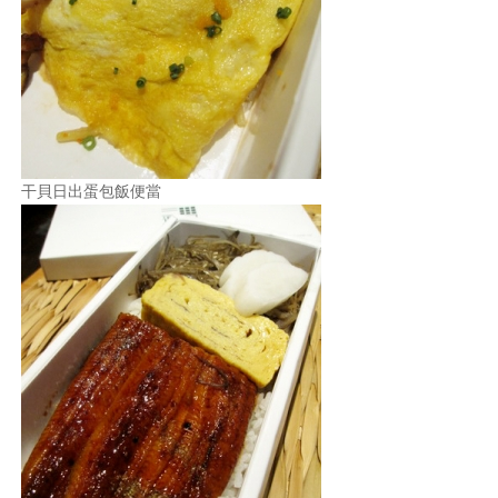
照相簿
影音區
創意出版服務
歷史區
干貝日出蛋包飯便當
關於Yilan
個人著作
活動實況記錄
媒體報導一覽
合作與代言
訂閱電子報