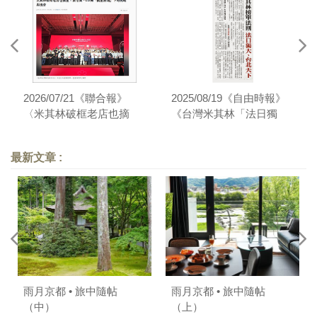
2026/07/21《聯合報》
2025/08/19《自由時報》
〈米其林破框老店也摘
《台灣米其林「法日獨
星！葉怡蘭、Liz揭「摘星
大、台北天下」 專家曝3
熱潮」下的挑戰與機會〉
摘星法則〉
最新文章 :
雨月京都 • 旅中隨帖
雨月京都 • 旅中隨帖
（中）
（上）