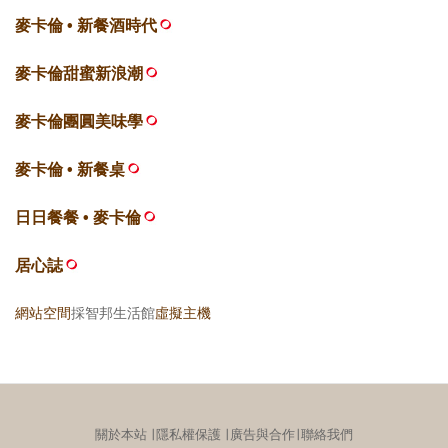
麥卡倫 • 新餐酒時代
麥卡倫甜蜜新浪潮
麥卡倫團圓美味學
麥卡倫 • 新餐桌
日日餐餐 • 麥卡倫
居心誌
網站空間
採智邦生活館
虛擬主機
關於本站
∣
隱私權保護
∣
廣告與合作
∣
聯絡我們