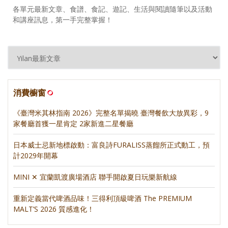
各單元最新文章、食譜、食記、遊記、生活與閱讀隨筆以及活動
和講座訊息，第一手完整掌握！
消費櫥窗
《臺灣米其林指南 2026》完整名單揭曉 臺灣餐飲大放異彩，9
家餐廳首獲一星肯定 2家新進二星餐廳
日本威士忌新地標啟動：富良詩FURALISS蒸餾所正式動工，預
計2029年開幕
MINI ✕ 宜蘭凱渡廣場酒店 聯手開啟夏日玩樂新航線
重新定義當代啤酒品味！三得利頂級啤酒 The PREMIUM
MALT’S 2026 質感進化！