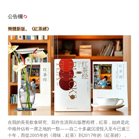
公告欄
簡體新版。《紅茶經》
在我的長長飲食研究、寫作生涯與出版歷程裡，紅茶，始終是此
中格外佔有一席之地的一類——自二十多歲沉浸投入至今已逾三
十年，而從2005年的《尋味．紅茶》到2017年的《紅茶經》，