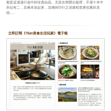
都是這漫漫行途中的珍貴結晶。尤其在簡體出版裡，不僅十本中
所佔有二，且兩本加起來，流傳與印行之深廣程度應也勝於其
他……
立即訂閱《Yilan美食生活玩家》電子報