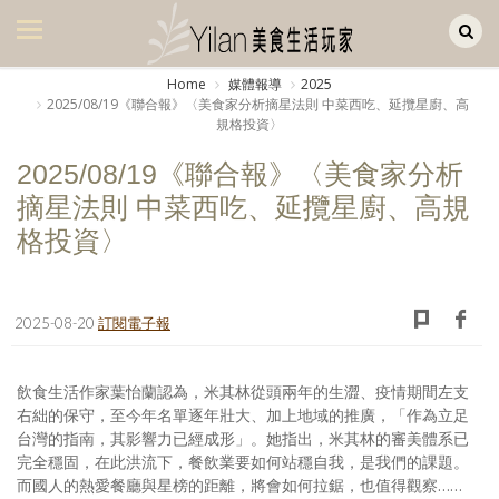
Yilan作品區
美食集
Home
媒體報導
2025
2025/08/19《聯合報》〈美食家分析摘星法則 中菜西吃、延攬星廚、高
美飲集
規格投資〉
廚房集
2025/08/19《聯合報》〈美食家分析
摘星法則 中菜西吃、延攬星廚、高規
旅遊集
格投資〉
旅遊美食集
生活風
2025-08-20
訂閱電子報
書房集
日記簿
飲食生活作家葉怡蘭認為，米其林從頭兩年的生澀、疫情期間左支
右絀的保守，至今年名單逐年壯大、加上地域的推廣，「作為立足
餐桌週記
台灣的指南，其影響力已經成形」。她指出，米其林的審美體系已
完全穩固，在此洪流下，餐飲業要如何站穩自我，是我們的課題。
享樂隨手拍
而國人的熱愛餐廳與星榜的距離，將會如何拉鋸，也值得觀察……