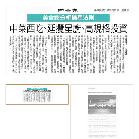
照相簿
影音區
創意出版服務
歷史區
關於Yilan
個人著作
活動實況記錄
媒體報導一覽
合作與代言
訂閱電子報