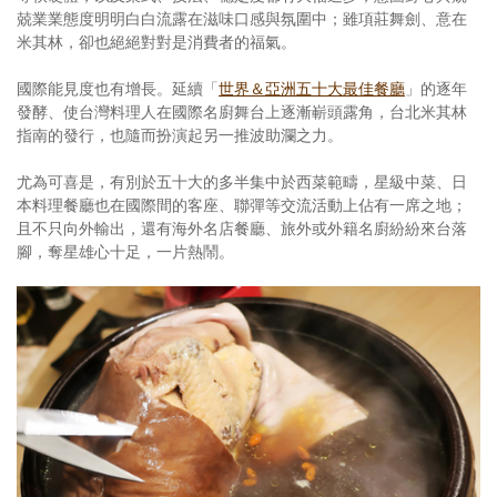
兢業業態度明明白白流露在滋味口感與氛圍中；雖項莊舞劍、意在
米其林，卻也絕絕對對是消費者的福氣。
國際能見度也有增長。延續「
世界＆亞洲五十大最佳餐廳
」的逐年
發酵、使台灣料理人在國際名廚舞台上逐漸嶄頭露角，台北米其林
指南的發行，也隨而扮演起另一推波助瀾之力。
尤為可喜是，有別於五十大的多半集中於西菜範疇，星級中菜、日
本料理餐廳也在國際間的客座、聯彈等交流活動上佔有一席之地；
且不只向外輸出，還有海外名店餐廳、旅外或外籍名廚紛紛來台落
腳，奪星雄心十足，一片熱鬧。