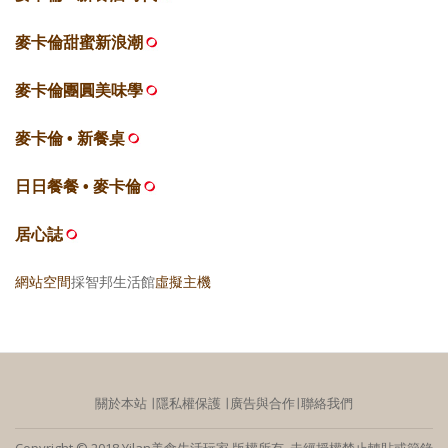
麥卡倫甜蜜新浪潮
麥卡倫團圓美味學
麥卡倫 • 新餐桌
日日餐餐 • 麥卡倫
居心誌
網站空間
採智邦生活館
虛擬主機
關於本站
∣
隱私權保護
∣
廣告與合作
∣
聯絡我們