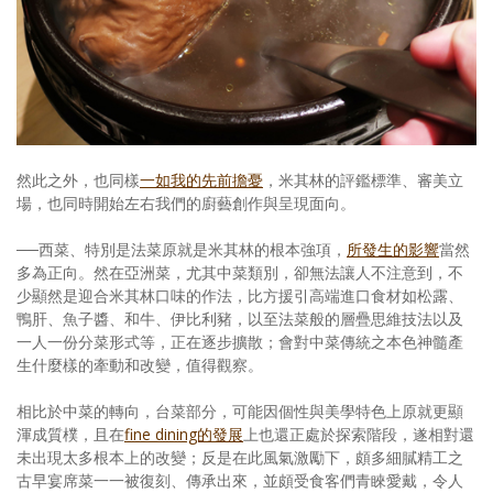
然此之外，也同樣
一如我的先前擔憂
，米其林的評鑑標準、審美立
場，也同時開始左右我們的廚藝創作與呈現面向。
──西菜、特別是法菜原就是米其林的根本強項，
所發生的影響
當然
多為正向。然在亞洲菜，尤其中菜類別，卻無法讓人不注意到，不
少顯然是迎合米其林口味的作法，比方援引高端進口食材如松露、
鴨肝、魚子醬、和牛、伊比利豬，以至法菜般的層疊思維技法以及
一人一份分菜形式等，正在逐步擴散；會對中菜傳統之本色神髓產
生什麼樣的牽動和改變，值得觀察。
相比於中菜的轉向，台菜部分，可能因個性與美學特色上原就更顯
渾成質樸，且在
fine dining的發展
上也還正處於探索階段，遂相對還
未出現太多根本上的改變；反是在此風氣激勵下，頗多細膩精工之
古早宴席菜一一被復刻、傳承出來，並頗受食客們青睞愛戴，令人