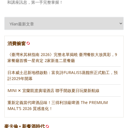
和講座訊息，第一手完整掌握！
消費櫥窗
《臺灣米其林指南 2026》完整名單揭曉 臺灣餐飲大放異彩，9
家餐廳首獲一星肯定 2家新進二星餐廳
日本威士忌新地標啟動：富良詩FURALISS蒸餾所正式動工，預
計2029年開幕
MINI ✕ 宜蘭凱渡廣場酒店 聯手開啟夏日玩樂新航線
重新定義當代啤酒品味！三得利頂級啤酒 The PREMIUM
MALT’S 2026 質感進化！
麥卡倫 • 新餐酒時代