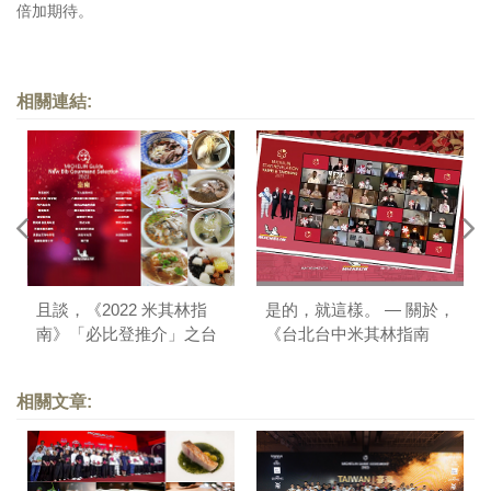
倍加期待。
相關連結:
且談，《2022 米其林指
是的，就這樣。 — 關於，
南》「必比登推介」之台
《台北台中米其林指南
南版
2021》
相關文章: