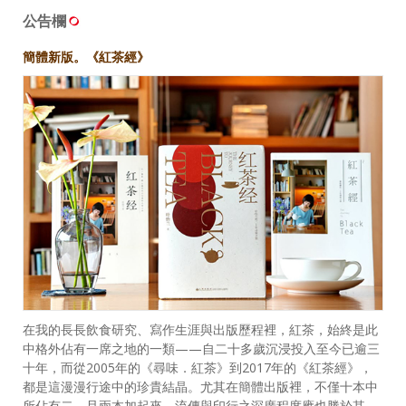
公告欄
簡體新版。《紅茶經》
在我的長長飲食研究、寫作生涯與出版歷程裡，紅茶，始終是此
中格外佔有一席之地的一類——自二十多歲沉浸投入至今已逾三
十年，而從2005年的《尋味．紅茶》到2017年的《紅茶經》，
都是這漫漫行途中的珍貴結晶。尤其在簡體出版裡，不僅十本中
所佔有二，且兩本加起來，流傳與印行之深廣程度應也勝於其