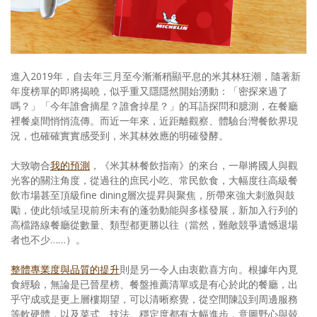
照相簿
影音區
創意出版服務
進入2019年，自去年三月至今漸漸稍顯平息的米其林狂潮，隨著新
年度榜單的即將揭曉，似乎重又隱隱然開始湧動：「密探來過了
歷史區
嗎？」「今年誰會摘星？誰會掉星？」的耳語探問和臆測，在餐廳
裡餐桌間悄悄流傳。而近一年來，近距離觀察、體驗台灣餐飲界現
關於Yilan
況，也確確實實感受到，米其林效應的明確發酵。
個人著作
大致吻合
我的預測
，《米其林餐飲指南》的來台，一舉將國人與觀
光客的關注角度，從過往的庶民小吃、常民飲食，大幅度往高級餐
活動實況記錄
飲市場甚至頂級fine dining層次提昇與聚焦，所帶來強大刺激與鼓
勵，使此領域呈現前所未有的蓬勃動能與多樣發展，新加入行列的
媒體報導一覽
高檔路線餐廳從數量、類型都更勝以往（當然，難敵競爭遺憾退場
者也不少……）。
合作與代言
整體專業度與品質的提升
則是另一令人由衷歡喜方向。根據年內覓
訂閱電子報
食經驗，無論是已晉星榜、餐盤推薦清單或是有心於此的餐廳，出
乎守成或是更上層樓期望，可以清晰察覺，從空間陳設到周邊服務
等軟硬體，以及菜式、技法、穩定度都有大幅進步，意圖野心與兢