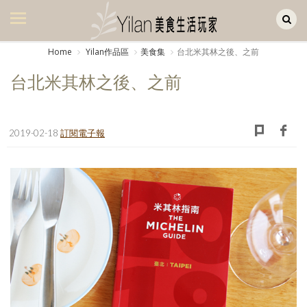
Yilan作品區
美食集
Home
Yilan作品區
美食集
台北米其林之後、之前
美飲集
台北米其林之後、之前
廚房集
旅遊集
2019-02-18
訂閱電子報
旅遊美食集
生活風
書房集
日記簿
餐桌週記
享樂隨手拍