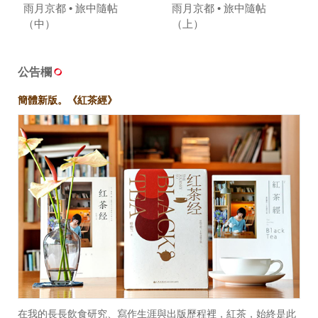
雨月京都 • 旅中隨帖
雨月京都 • 旅中隨帖
（中）
（上）
公告欄
簡體新版。《紅茶經》
在我的長長飲食研究、寫作生涯與出版歷程裡，紅茶，始終是此