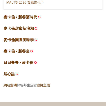
MALT’S 2026 質感進化！
麥卡倫 • 新餐酒時代
麥卡倫甜蜜新浪潮
麥卡倫團圓美味學
麥卡倫 • 新餐桌
日日餐餐 • 麥卡倫
居心誌
網站空間
採智邦生活館
虛擬主機