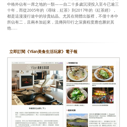
中格外佔有一席之地的一類——自二十多歲沉浸投入至今已逾三
十年，而從2005年的《尋味．紅茶》到2017年的《紅茶經》，
都是這漫漫行途中的珍貴結晶。尤其在簡體出版裡，不僅十本中
所佔有二，且兩本加起來，流傳與印行之深廣程度應也勝於其
他……
立即訂閱《Yilan美食生活玩家》電子報