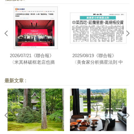
2026/07/21《聯合報》
2025/08/19《聯合報》
〈米其林破框老店也摘
〈美食家分析摘星法則 中
星！葉怡蘭、Liz揭「摘星
菜西吃、延攬星廚、高規
熱潮」下的挑戰與機會〉
格投資〉
最新文章 :