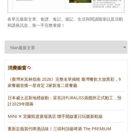
各單元最新文章、食譜、食記、遊記、生活與閱讀隨筆以及活動
和講座訊息，第一手完整掌握！
消費櫥窗
《臺灣米其林指南 2026》完整名單揭曉 臺灣餐飲大放異彩，9
家餐廳首獲一星肯定 2家新進二星餐廳
日本威士忌新地標啟動：富良詩FURALISS蒸餾所正式動工，預
計2029年開幕
MINI ✕ 宜蘭凱渡廣場酒店 聯手開啟夏日玩樂新航線
重新定義當代啤酒品味！三得利頂級啤酒 The PREMIUM