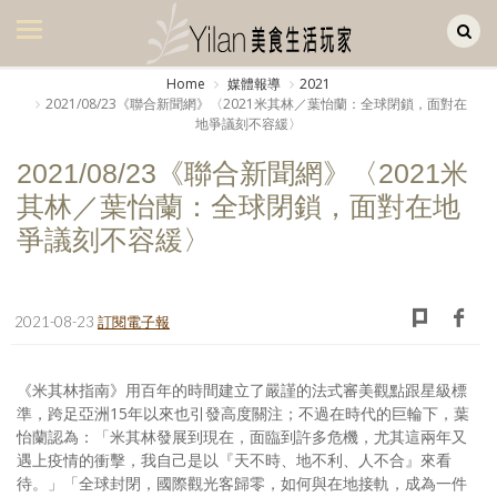
Yilan作品區
美食集
Home
媒體報導
2021
2021/08/23《聯合新聞網》〈2021米其林／葉怡蘭：全球閉鎖，面對在
美飲集
地爭議刻不容緩〉
廚房集
2021/08/23《聯合新聞網》〈2021米
其林／葉怡蘭：全球閉鎖，面對在地
旅遊集
爭議刻不容緩〉
旅遊美食集
生活風
2021-08-23
訂閱電子報
書房集
日記簿
《米其林指南》用百年的時間建立了嚴謹的法式審美觀點跟星級標
準，跨足亞洲15年以來也引發高度關注；不過在時代的巨輪下，葉
餐桌週記
怡蘭認為：「米其林發展到現在，面臨到許多危機，尤其這兩年又
遇上疫情的衝擊，我自己是以『天不時、地不利、人不合』來看
享樂隨手拍
待。」「全球封閉，國際觀光客歸零，如何與在地接軌，成為一件