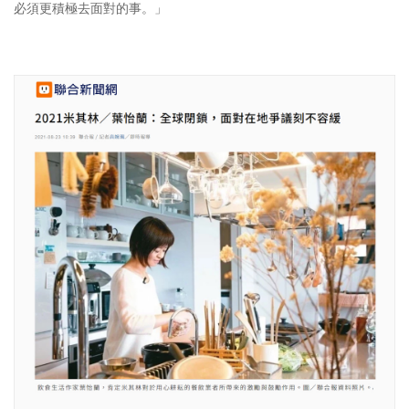
必須更積極去面對的事。」
照相簿
影音區
創意出版服務
歷史區
關於Yilan
個人著作
活動實況記錄
媒體報導一覽
合作與代言
訂閱電子報