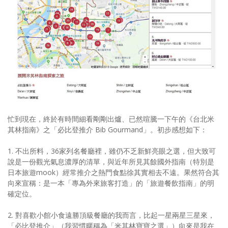
照相簿
影音區
創意出版服務
歷史區
關於Yilan
個人著作
忙到現在，終於有時間細看剛剛出爐、已然喧騰一下午的《台北米
其林指南》之「必比登推介 Bib Gourmand」。初步感想如下：
活動實況記錄
1. 不出所料，36家列名餐廳裡，雖仍不乏新鮮亮眼之選，但大致可
媒體報導一覽
說是一份觀光氣息濃厚的清單，與近年所見其餘國外指南（特別是
日本旅遊mook）經常推介之熱門食點徐其實相去不遠。果然符合其
合作與代言
向來宣稱：是一本「專為外來旅客打造」的「旅遊餐飲指南」的明
確定位。
訂閱電子報
2. 對喜歡小館小食遠勝頂級餐廳的我而言，比起一星兩星三星來，
「必比登推介」（我習慣暱稱為「米其林寶寶之選」）向來是我在