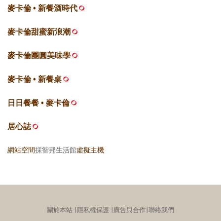
麥卡倫 • 新餐酒時代
麥卡倫甜蜜新浪潮
麥卡倫團圓美味學
麥卡倫 • 新餐桌
日日餐餐 • 麥卡倫
居心誌
網站空間
採智邦生活館
虛擬主機
關於本站
∣
隱私權保護
∣
廣告與合作
∣
聯絡我們