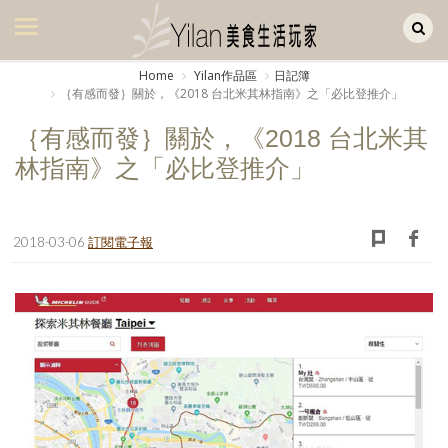
Yilan作品區
美食集
Home
Yilan作品區
日記簿
｛有感而發｝關於，《2018 台北米其林指南》之「必比登推介」
美飲集
｛有感而發｝關於，《2018 台北米其
廚房集
林指南》之「必比登推介」
旅遊集
旅遊美食集
2018-03-06
訂閱電子報
生活風
書房集
日記簿
餐桌週記
享樂隨手拍