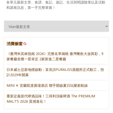
各單元最新文章、食譜、食記、遊記、生活與閱讀隨筆以及活動
和講座訊息，第一手完整掌握！
消費櫥窗
《臺灣米其林指南 2026》完整名單揭曉 臺灣餐飲大放異彩，9
家餐廳首獲一星肯定 2家新進二星餐廳
日本威士忌新地標啟動：富良詩FURALISS蒸餾所正式動工，預
計2029年開幕
MINI ✕ 宜蘭凱渡廣場酒店 聯手開啟夏日玩樂新航線
重新定義當代啤酒品味！三得利頂級啤酒 The PREMIUM
MALT’S 2026 質感進化！