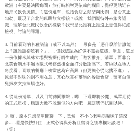
歐洲（主要是法國鄉間）旅行時相對更依賴的欄目，覺得更貼近在
地庶民飲食風情。而這份選單、包括食店之類型與比例，是否真正
勾勒、展現了台北的庶民飲食樣貌？或說，我們期待外來旅客認
識、理解台北庶民飲食的樣貌？我想是比誰有上誰沒上更值得細細
檢視、討論的課題。
3. 目前看到的各種議論（或不以為然），最多是「憑什麼誰誰誰能
上？誰誰誰卻沒有？」…… 但我總認為好像不需要這樣。畢竟，這是
一份依據米其林立場與密探行腳生成的「遊客推介」清單，而非台
北美食滴水不漏地毯式考察然後全面打分數論高下。若純以在地人
角度看，喜歡的餐廳上榜當然為它高興（但更擔心從此擠不進），
原就不對味的則不用在意，真心欣賞卻落馬的餐廳食店，留著自個
兒揪友支持捧場也好。
4. 從這份清單、以及目前傳聞推敲，嗯，下週即將公開、萬眾期待
的正式星榜，應該大致不脫類似的方向吧！且讓我們拭目以待。
※ 咳，原本只想簡單閒聊一下，竟然一不小心老毛病囉嗦了這麼
多……還是快快打住，正式心得與分析且留待之後專欄細談吧！
（笑）