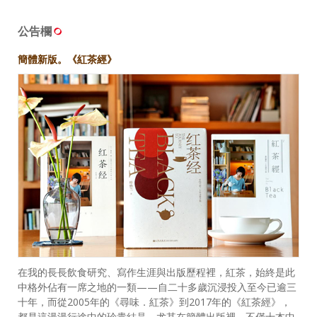
公告欄
簡體新版。《紅茶經》
在我的長長飲食研究、寫作生涯與出版歷程裡，紅茶，始終是此
中格外佔有一席之地的一類——自二十多歲沉浸投入至今已逾三
十年，而從2005年的《尋味．紅茶》到2017年的《紅茶經》，
都是這漫漫行途中的珍貴結晶。尤其在簡體出版裡，不僅十本中