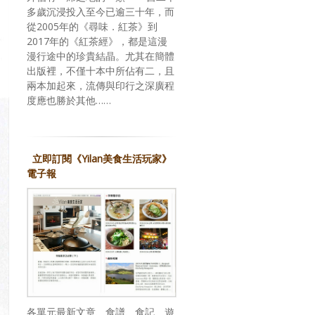
多歲沉浸投入至今已逾三十年，而
從2005年的《尋味．紅茶》到
2017年的《紅茶經》，都是這漫
漫行途中的珍貴結晶。尤其在簡體
出版裡，不僅十本中所佔有二，且
兩本加起來，流傳與印行之深廣程
度應也勝於其他……
立即訂閱《Yilan美食生活玩家》
電子報
各單元最新文章、食譜、食記、遊