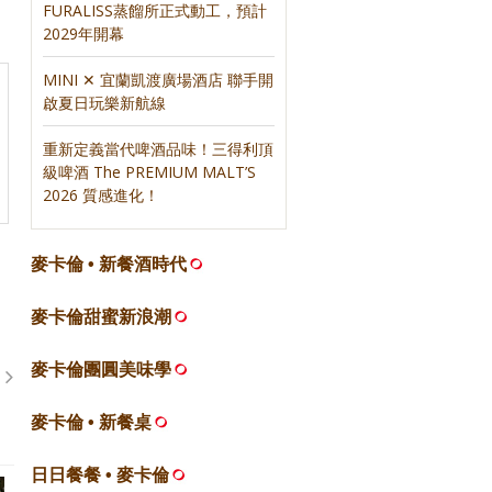
FURALISS蒸餾所正式動工，預計
2029年開幕
MINI ✕ 宜蘭凱渡廣場酒店 聯手開
啟夏日玩樂新航線
重新定義當代啤酒品味！三得利頂
級啤酒 The PREMIUM MALT’S
2026 質感進化！
麥卡倫 • 新餐酒時代
麥卡倫甜蜜新浪潮
麥卡倫團圓美味學
麥卡倫 • 新餐桌
日日餐餐 • 麥卡倫