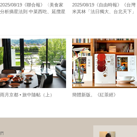
2025/08/19《聯合報》〈美食家
2025/08/19《自由時報》《台灣
分析摘星法則 中菜西吃、延攬星
米其林「法日獨大、台北天下」
廚、高規格投資〉
專家曝3摘星法則〉
雨月京都 • 旅中隨帖（上）
簡體新版。《紅茶經》
們