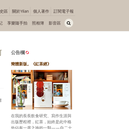
史區
關於Yilan
個人著作
訂閱電子報
記
享樂隨手拍
照相簿
影音區
何
公告欄
簡體新版。《紅茶經》
庸
在我的長長飲食研究、寫作生涯與
出版歷程裡，紅茶，始終是此中格
外佔有一席之地的一類——自二十