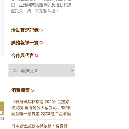
記、生活與閱讀隨筆以及活動和講
座訊息，第一手完整掌握！
活動實況記錄
媒體報導一覽
合作與代言
消費櫥窗
《臺灣米其林指南 2026》完整名
單揭曉 臺灣餐飲大放異彩，9家餐
廳首獲一星肯定 2家新進二星餐廳
日本威士忌新地標啟動：富良詩