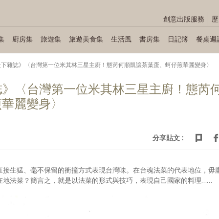
創意出版服務
歷
集
廚房集
旅遊集
旅遊美食集
生活風
書房集
日記簿
餐桌週
/19《天下雜誌》〈台灣第一位米其林三星主廚！態芮何順凱讓茶葉蛋、蚵仔煎華麗變身〉
天下雜誌》〈台灣第一位米其林三星主廚！態芮
煎華麗變身〉
分享貼文 :
直接生猛、毫不保留的衝撞方式表現台灣味。在台魂法菜的代表地位，毋
在地法菜？簡言之，就是以法菜的形式與技巧，表現自己國家的料理……