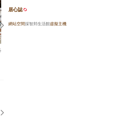
居心誌
網站空間
採智邦生活館
虛擬主機
必
是的，就這樣。 — 關於，《台
如果米其林來台南？
北台中米其林指南 2021》