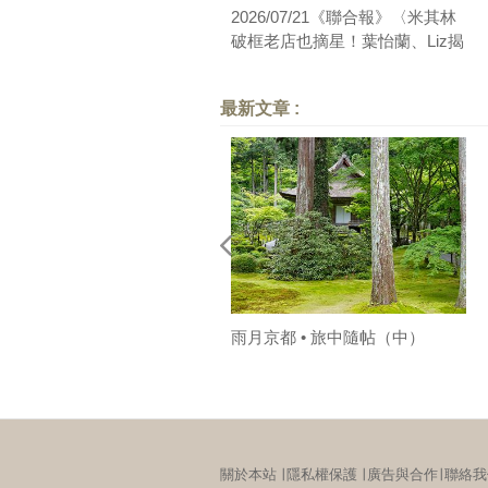
2026/07/21《聯合報》〈米其林
破框老店也摘星！葉怡蘭、Liz揭
「摘星熱潮」下的挑戰與機會〉
最新文章 :
雨月京都 • 旅中隨帖（中）
關於本站
∣
隱私權保護
∣
廣告與合作
∣
聯絡我