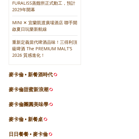
FURALISS蒸餾所正式動工，預計
2029年開幕
MINI ✕ 宜蘭凱渡廣場酒店 聯手開
啟夏日玩樂新航線
重新定義當代啤酒品味！三得利頂
級啤酒 The PREMIUM MALT’S
2026 質感進化！
麥卡倫 • 新餐酒時代
麥卡倫甜蜜新浪潮
麥卡倫團圓美味學
麥卡倫 • 新餐桌
日日餐餐 • 麥卡倫