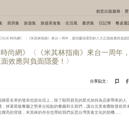
創意出版服務
歷
集
廚房集
旅遊集
旅遊美食集
生活風
書房集
日記簿
餐桌週
09《VOGUE 時尚網》〈《米其林指南》來台一周年，葉怡蘭深度剖析八大正面效應與負
OGUE 時尚網》〈《米其林指南》來台一周年
正面效應與負面隱憂！〉
分享貼文 :
屆摘星名單的發表也箭在弦上，除了顯而易見的星光加持為店家帶來的人
費，挾著星級餐廳之勢來台拓點的餐廳和主廚們，讓台北美食圈散發前所
光燦亮的背後，米其林的存在也帶給我們反思台灣美食文化的契機……