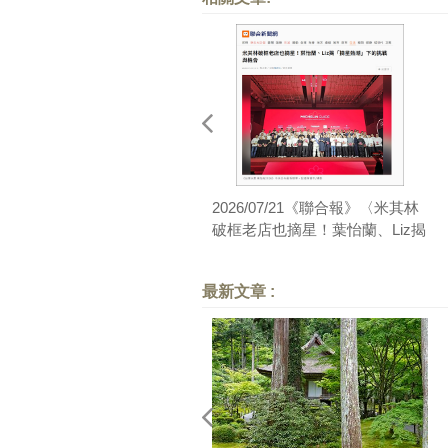
2026/07/21《聯合報》〈米其林
破框老店也摘星！葉怡蘭、Liz揭
「摘星熱潮」下的挑戰與機會〉
最新文章 :