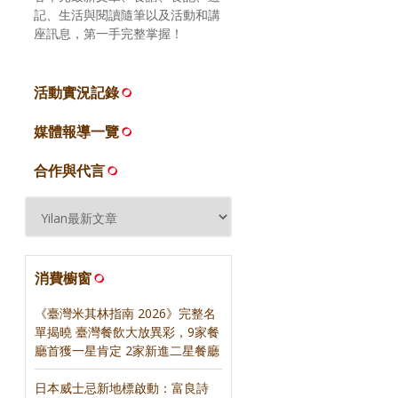
記、生活與閱讀隨筆以及活動和講
座訊息，第一手完整掌握！
活動實況記錄
媒體報導一覽
合作與代言
消費櫥窗
《臺灣米其林指南 2026》完整名
單揭曉 臺灣餐飲大放異彩，9家餐
廳首獲一星肯定 2家新進二星餐廳
日本威士忌新地標啟動：富良詩