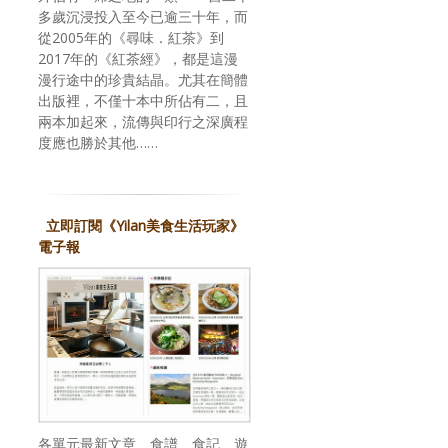
多歲沉浸投入至今已逾三十年，而
從2005年的《尋味．紅茶》到
2017年的《紅茶經》，都是這漫
漫行途中的珍貴結晶。尤其在簡體
出版裡，不僅十本中所佔有二，且
兩本加起來，流傳與印行之深廣程
度應也勝於其他……
立即訂閱《Yilan美食生活玩家》
電子報
各單元最新文章、食譜、食記、遊