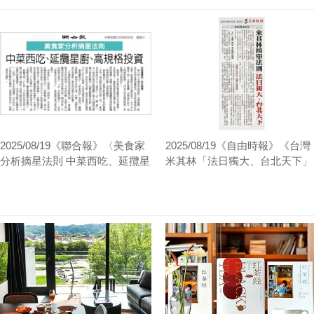
2025/08/19《聯合報》〈美食家
2025/08/19《自由時報》《台灣
分析摘星法則 中菜西吃、延攬星
米其林「法日獨大、台北天下」
廚、高規格投資〉
專家曝3摘星法則〉