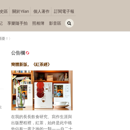
史區
關於Yilan
個人著作
訂閱電子報
記
享樂隨手拍
照相簿
影音區
面隱憂！〉
，
公告欄
簡體新版。《紅茶經》
未
在我的長長飲食研究、寫作生涯與
出版歷程裡，紅茶，始終是此中格
外佔有一席之地的一類——自二十