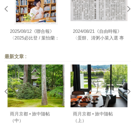
2025/08/12《聯合報》
2024/08/21《自由時報》
〈2025必比登 / 葉怡蘭：
〈蛋餅、清粥小菜入選 專
「透露出菁英性格」〉
家：更加在地化〉
最新文章 :
雨月京都 • 旅中隨帖
雨月京都 • 旅中隨帖
（中）
（上）