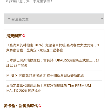
和講座訊息，第一手完整掌握！
消費櫥窗
《臺灣米其林指南 2026》完整名單揭曉 臺灣餐飲大放異彩，9
家餐廳首獲一星肯定 2家新進二星餐廳
日本威士忌新地標啟動：富良詩FURALISS蒸餾所正式動工，預
計2029年開幕
MINI ✕ 宜蘭凱渡廣場酒店 聯手開啟夏日玩樂新航線
重新定義當代啤酒品味！三得利頂級啤酒 The PREMIUM
MALT’S 2026 質感進化！
麥卡倫 • 新餐酒時代