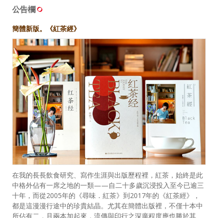
公告欄
簡體新版。《紅茶經》
在我的長長飲食研究、寫作生涯與出版歷程裡，紅茶，始終是此
中格外佔有一席之地的一類——自二十多歲沉浸投入至今已逾三
十年，而從2005年的《尋味．紅茶》到2017年的《紅茶經》，
都是這漫漫行途中的珍貴結晶。尤其在簡體出版裡，不僅十本中
所佔有二，且兩本加起來，流傳與印行之深廣程度應也勝於其