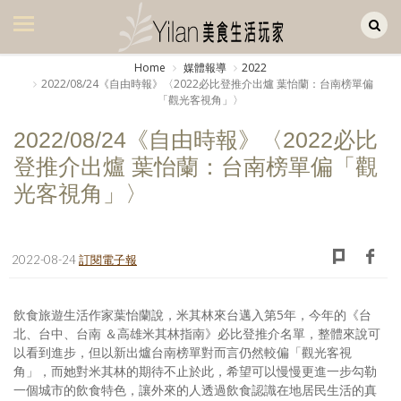
Yilan作品區
美食集
Home
媒體報導
2022
2022/08/24《自由時報》〈2022必比登推介出爐 葉怡蘭：台南榜單偏
美飲集
「觀光客視角」〉
廚房集
2022/08/24《自由時報》〈2022必比
登推介出爐 葉怡蘭：台南榜單偏「觀
旅遊集
光客視角」〉
旅遊美食集
生活風
2022-08-24
訂閱電子報
書房集
日記簿
飲食旅遊生活作家葉怡蘭說，米其林來台邁入第5年，今年的《台
北、台中、台南 ＆高雄米其林指南》必比登推介名單，整體來說可
餐桌週記
以看到進步，但以新出爐台南榜單對而言仍然較偏「觀光客視
角」，而她對米其林的期待不止於此，希望可以慢慢更進一步勾勒
享樂隨手拍
一個城市的飲食特色，讓外來的人透過飲食認識在地居民生活的真