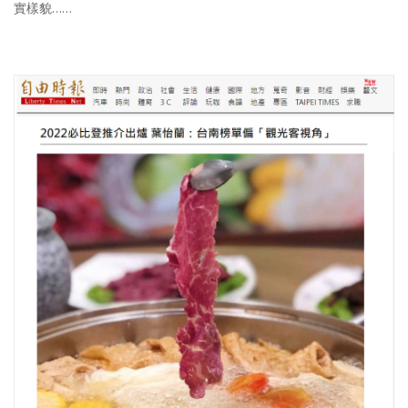
實樣貌……
照相簿
影音區
創意出版服務
歷史區
關於Yilan
個人著作
活動實況記錄
媒體報導一覽
合作與代言
訂閱電子報