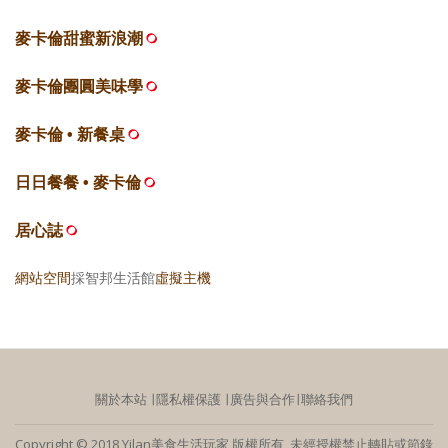
麥卡倫甜蜜新浪潮
麥卡倫團圓美味學
麥卡倫 • 新餐桌
日日餐餐 • 麥卡倫
居心誌
網站空間
採智邦生活館
虛擬主機
關於本站
∣
隱私權保護
∣
廣告與合作
∣
聯絡我們
Copyright © 2018 Yilan美食生活玩家 版權所有 未經授權禁止轉貼或節錄