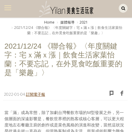
Yilan作品區
美食集
Home
媒體報導
2021
2021/12/24 《聯合報》〈年度關鍵字：宅ｘ滿ｘ漲｜飲食生活家葉怡
美飲集
蘭：不要忘記，在外覓食吃飯重要的是「樂趣」〉
廚房集
2021/12/24 《聯合報》〈年度關鍵
字：宅ｘ滿ｘ漲｜飲食生活家葉怡
旅遊集
蘭：不要忘記，在外覓食吃飯重要的
旅遊美食集
是「樂趣」〉
生活風
書房集
2022-01-04
訂閱電子報
日記簿
當「滿」成為常態，除了加劇台灣餐飲市場的M型發展之外，另一
餐桌週記
個層面的深遠影響是，餐飲世界裡的熟客或核心客層，可以更大程
度地左右餐廳主廚的創作或是菜色風格的演進和改變，當然這狀況
享樂隨手拍
早從過去就一直存在，但當熟客制成為主流，所形成的影響力難免