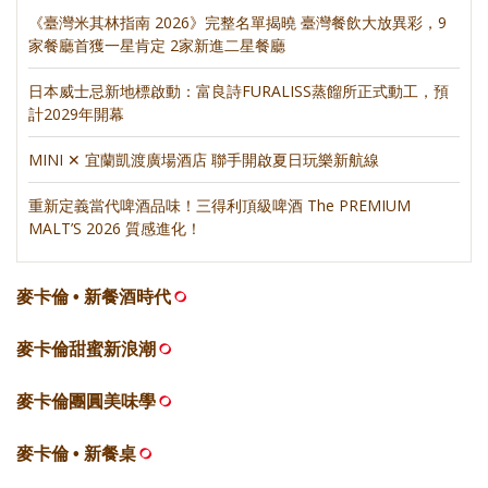
《臺灣米其林指南 2026》完整名單揭曉 臺灣餐飲大放異彩，9
家餐廳首獲一星肯定 2家新進二星餐廳
日本威士忌新地標啟動：富良詩FURALISS蒸餾所正式動工，預
計2029年開幕
MINI ✕ 宜蘭凱渡廣場酒店 聯手開啟夏日玩樂新航線
重新定義當代啤酒品味！三得利頂級啤酒 The PREMIUM
MALT’S 2026 質感進化！
麥卡倫 • 新餐酒時代
麥卡倫甜蜜新浪潮
麥卡倫團圓美味學
麥卡倫 • 新餐桌