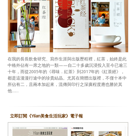
在我的長長飲食研究、寫作生涯與出版歷程裡，紅茶，始終是此
中格外佔有一席之地的一類——自二十多歲沉浸投入至今已逾三
十年，而從2005年的《尋味．紅茶》到2017年的《紅茶經》，
都是這漫漫行途中的珍貴結晶。尤其在簡體出版裡，不僅十本中
所佔有二，且兩本加起來，流傳與印行之深廣程度應也勝於其
他……
立即訂閱《Yilan美食生活玩家》電子報