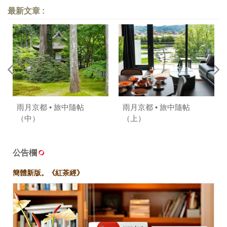
不變〉
PEKOE創辦人葉怡蘭：台
最新文章 :
灣餐飲能量迸發 食材為本
文化鮮明〉
雨月京都 • 旅中隨帖
雨月京都 • 旅中隨帖
（中）
（上）
公告欄
簡體新版。《紅茶經》