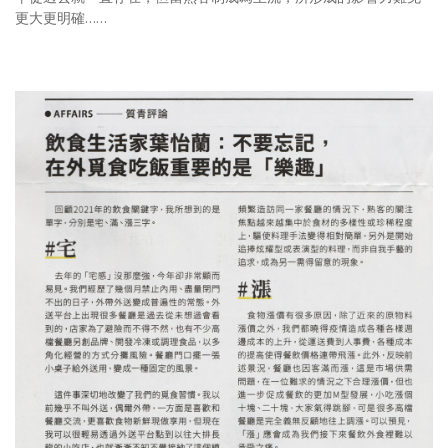
更大更明確……
照相簿
影音區
創意出版服務
歷史區
關於Yilan
個人著作
活動實況記錄
媒體報導一覽
合作與代言
訂閱電子報