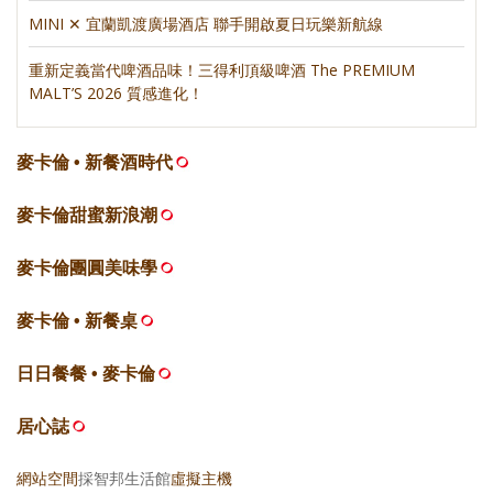
MINI ✕ 宜蘭凱渡廣場酒店 聯手開啟夏日玩樂新航線
重新定義當代啤酒品味！三得利頂級啤酒 The PREMIUM
MALT’S 2026 質感進化！
麥卡倫 • 新餐酒時代
麥卡倫甜蜜新浪潮
麥卡倫團圓美味學
麥卡倫 • 新餐桌
日日餐餐 • 麥卡倫
居心誌
網站空間
採智邦生活館
虛擬主機