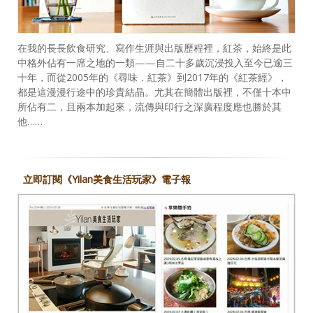
在我的長長飲食研究、寫作生涯與出版歷程裡，紅茶，始終是此
中格外佔有一席之地的一類——自二十多歲沉浸投入至今已逾三
十年，而從2005年的《尋味．紅茶》到2017年的《紅茶經》，
都是這漫漫行途中的珍貴結晶。尤其在簡體出版裡，不僅十本中
所佔有二，且兩本加起來，流傳與印行之深廣程度應也勝於其
他……
立即訂閱《Yilan美食生活玩家》電子報