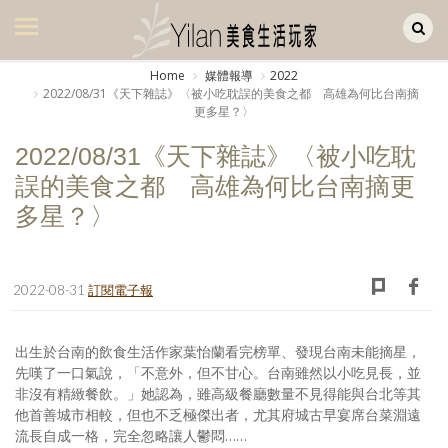
Yilan作品區
美食集
Home
媒體報導
2022
2022/08/31《天下雜誌》〈被小吃耽誤的美食之都 高雄為何比台南摘
美飲集
更多星？〉
廚房集
2022/08/31《天下雜誌》〈被小吃耽
誤的美食之都 高雄為何比台南摘更
旅遊集
多星？〉
旅遊美食集
生活風
2022-08-31
訂閱電子報
書房集
日記簿
出生於台南的飲食生活作家葉怡蘭看完榜單、發現台南未能摘星，
先嘆了一口氣說，「不意外，但不甘心。台南雖然以小吃見長，並
餐桌週記
非沒有精緻餐飲。」她認為，雖高級餐廳數量不見得能與台北等其
他首善城市相較，但也不乏極傑出者，尤其府城古早宴席台菜淵遠
享樂隨手拍
流長自成一格，完全忽略讓人鬱悶……