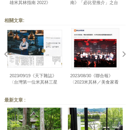
雄米其林指南 2022》
南》「必比登推介」之台
南版
相關文章:
2023/09/19《天下雜誌》
2023/08/30《聯合報》
〈台灣第一位米其林三星
〈2023米其林／美食家看
主廚！態芮何順凱讓茶葉
榜單：今年米其林很明確
蛋、蚵仔煎華麗變身〉
地做自己〉
最新文章 :