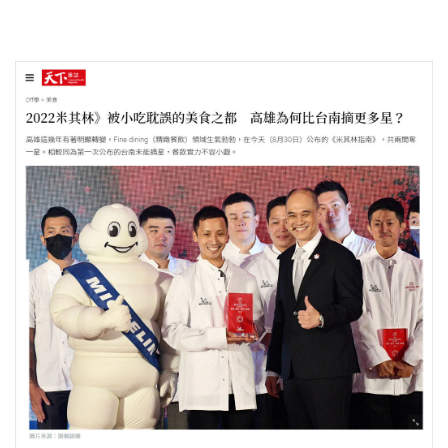
照相簿
影音區
創意出版服務
歷史區
關於Yilan
個人著作
活動實況記錄
媒體報導一覽
合作與代言
訂閱電子報