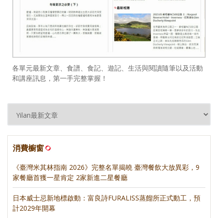
各單元最新文章、食譜、食記、遊記、生活與閱讀隨筆以及活動
和講座訊息，第一手完整掌握！
消費櫥窗
《臺灣米其林指南 2026》完整名單揭曉 臺灣餐飲大放異彩，9
家餐廳首獲一星肯定 2家新進二星餐廳
日本威士忌新地標啟動：富良詩FURALISS蒸餾所正式動工，預
計2029年開幕