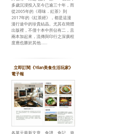
多歲沉浸投入至今已逾三十年，而
從2005年的《尋味．紅茶》到
2017年的《紅茶經》，都是這漫
漫行途中的珍貴結晶。尤其在簡體
出版裡，不僅十本中所佔有二，且
兩本加起來，流傳與印行之深廣程
度應也勝於其他……
立即訂閱《Yilan美食生活玩家》
電子報
各單元最新文章、食譜、食記、遊