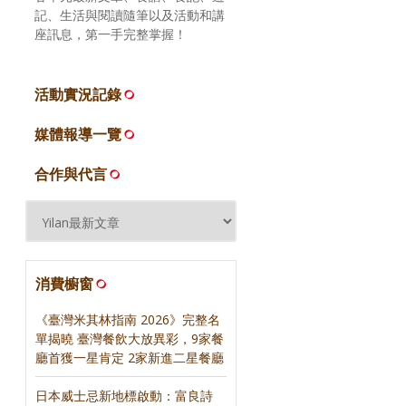
記、生活與閱讀隨筆以及活動和講
座訊息，第一手完整掌握！
活動實況記錄
媒體報導一覽
合作與代言
消費櫥窗
《臺灣米其林指南 2026》完整名
單揭曉 臺灣餐飲大放異彩，9家餐
廳首獲一星肯定 2家新進二星餐廳
日本威士忌新地標啟動：富良詩