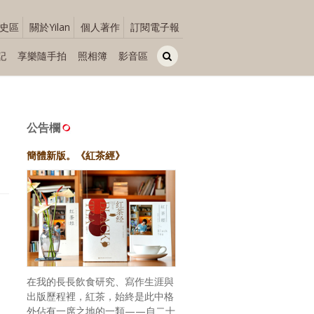
史區
關於Yilan
個人著作
訂閱電子報
記
享樂隨手拍
照相簿
影音區
公告欄
簡體新版。《紅茶經》
在我的長長飲食研究、寫作生涯與
出版歷程裡，紅茶，始終是此中格
外佔有一席之地的一類——自二十