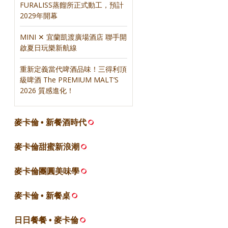
FURALISS蒸餾所正式動工，預計
2029年開幕
MINI ✕ 宜蘭凱渡廣場酒店 聯手開
啟夏日玩樂新航線
重新定義當代啤酒品味！三得利頂
級啤酒 The PREMIUM MALT’S
2026 質感進化！
麥卡倫 • 新餐酒時代
麥卡倫甜蜜新浪潮
麥卡倫團圓美味學
麥卡倫 • 新餐桌
日日餐餐 • 麥卡倫