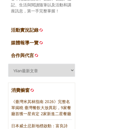
記、生活與閱讀隨筆以及活動和講
座訊息，第一手完整掌握！
活動實況記錄
媒體報導一覽
合作與代言
消費櫥窗
《臺灣米其林指南 2026》完整名
單揭曉 臺灣餐飲大放異彩，9家餐
廳首獲一星肯定 2家新進二星餐廳
日本威士忌新地標啟動：富良詩