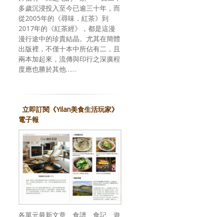
多歲沉浸投入至今已逾三十年，而
從2005年的《尋味．紅茶》到
2017年的《紅茶經》，都是這漫
漫行途中的珍貴結晶。尤其在簡體
出版裡，不僅十本中所佔有二，且
兩本加起來，流傳與印行之深廣程
度應也勝於其他……
立即訂閱《Yilan美食生活玩家》
電子報
各單元最新文章、食譜、食記、遊