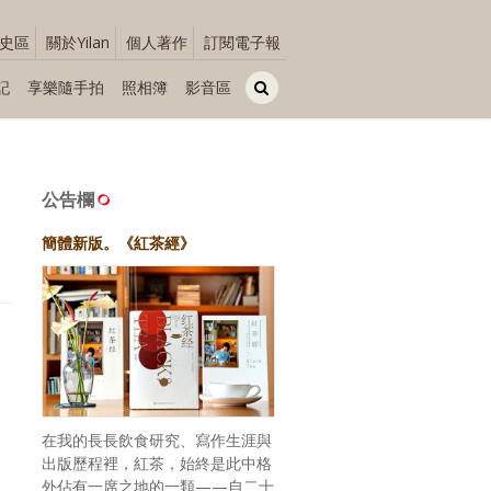
史區
關於Yilan
個人著作
訂閱電子報
記
享樂隨手拍
照相簿
影音區
公告欄
簡體新版。《紅茶經》
在我的長長飲食研究、寫作生涯與
出版歷程裡，紅茶，始終是此中格
外佔有一席之地的一類——自二十