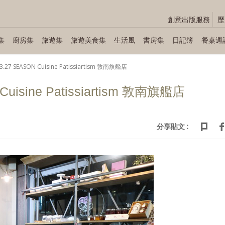
創意出版服務
歷
集
廚房集
旅遊集
旅遊美食集
生活風
書房集
日記簿
餐桌週
3.27 SEASON Cuisine Patissiartism 敦南旗艦店
Cuisine Patissiartism 敦南旗艦店
分享貼文 :