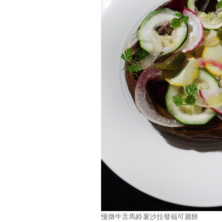
慢燉牛舌馬鈴薯沙拉發福可麗餅