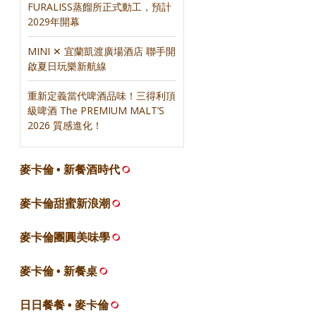
FURALISS蒸餾所正式動工，預計
2029年開幕
MINI ✕ 宜蘭凱渡廣場酒店 聯手開
啟夏日玩樂新航線
重新定義當代啤酒品味！三得利頂
級啤酒 The PREMIUM MALT’S
2026 質感進化！
麥卡倫 • 新餐酒時代
麥卡倫甜蜜新浪潮
麥卡倫團圓美味學
麥卡倫 • 新餐桌
日日餐餐 • 麥卡倫