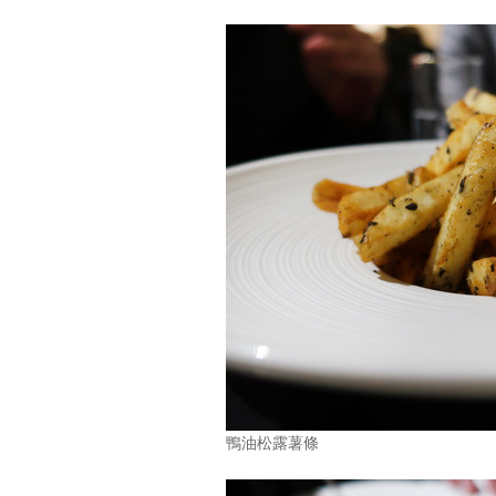
鴨油松露薯條