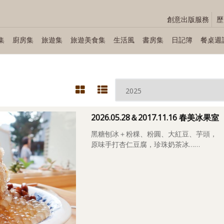
創意出版服務
歷
集
廚房集
旅遊集
旅遊美食集
生活風
書房集
日記簿
餐桌週
2026.05.28＆2017.11.16 春美冰果室
黑糖刨冰＋粉粿、粉圓、大紅豆、芋頭，
原味手打杏仁豆腐，珍珠奶茶冰……