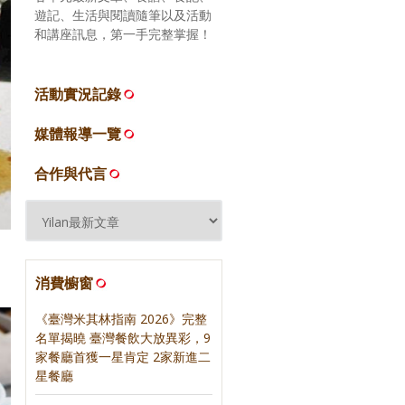
遊記、生活與閱讀隨筆以及活動
和講座訊息，第一手完整掌握！
活動實況記錄
媒體報導一覽
合作與代言
消費櫥窗
《臺灣米其林指南 2026》完整
名單揭曉 臺灣餐飲大放異彩，9
家餐廳首獲一星肯定 2家新進二
星餐廳