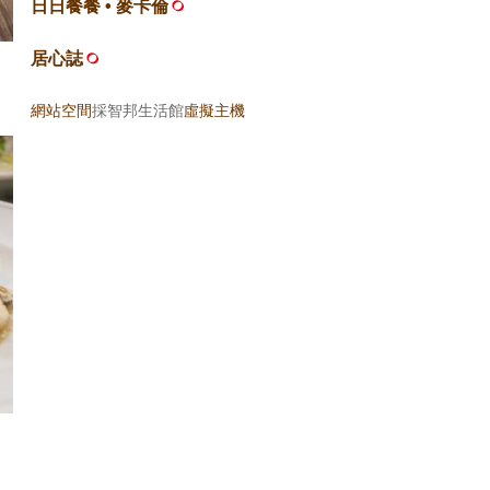
日日餐餐 • 麥卡倫
居心誌
網站空間
採智邦生活館
虛擬主機