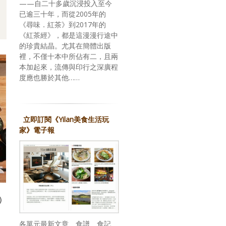
——自二十多歲沉浸投入至今
已逾三十年，而從2005年的
《尋味．紅茶》到2017年的
《紅茶經》，都是這漫漫行途中
的珍貴結晶。尤其在簡體出版
裡，不僅十本中所佔有二，且兩
本加起來，流傳與印行之深廣程
度應也勝於其他……
立即訂閱《Yilan美食生活玩
家》電子報
店）
各單元最新文章、食譜、食記、