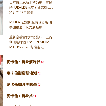
日本威士忌新地標啟動：富良
詩FURALISS蒸餾所正式動工，
預計2029年開幕
MINI ✕ 宜蘭凱渡廣場酒店 聯
手開啟夏日玩樂新航線
重新定義當代啤酒品味！三得
利頂級啤酒 The PREMIUM
MALT’S 2026 質感進化！
麥卡倫 • 新餐酒時代
麥卡倫甜蜜新浪潮
麥卡倫團圓美味學
麥卡倫 • 新餐桌