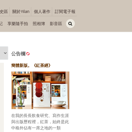
史區
關於Yilan
個人著作
訂閱電子報
記
享樂隨手拍
照相簿
影音區
公告欄
簡體新版。《紅茶經》
在我的長長飲食研究、寫作生涯
與出版歷程裡，紅茶，始終是此
中格外佔有一席之地的一類