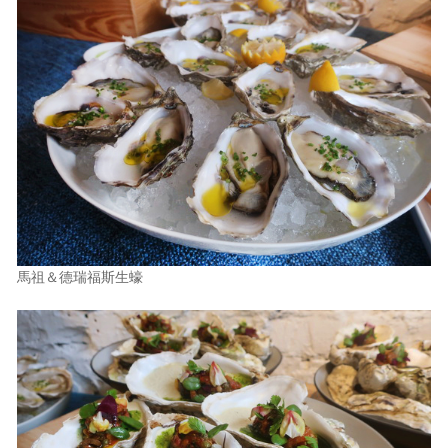
馬祖＆德瑞福斯生蠔