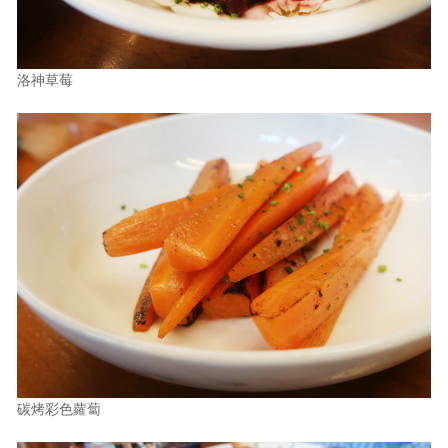
洛神草莓
碳烤彩色蘿蔔