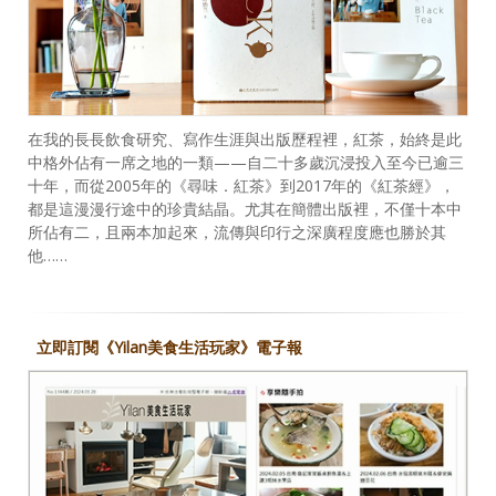
在我的長長飲食研究、寫作生涯與出版歷程裡，紅茶，始終是此
中格外佔有一席之地的一類——自二十多歲沉浸投入至今已逾三
十年，而從2005年的《尋味．紅茶》到2017年的《紅茶經》，
都是這漫漫行途中的珍貴結晶。尤其在簡體出版裡，不僅十本中
所佔有二，且兩本加起來，流傳與印行之深廣程度應也勝於其
他……
立即訂閱《Yilan美食生活玩家》電子報