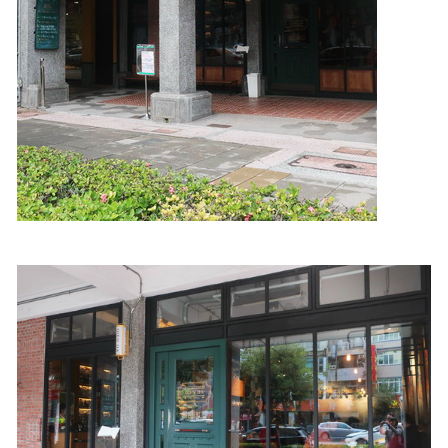
照相簿
影音區
創意出版服務
歷史區
關於Yilan
個人著作
活動實況記錄
媒體報導一覽
合作與代言
訂閱電子報