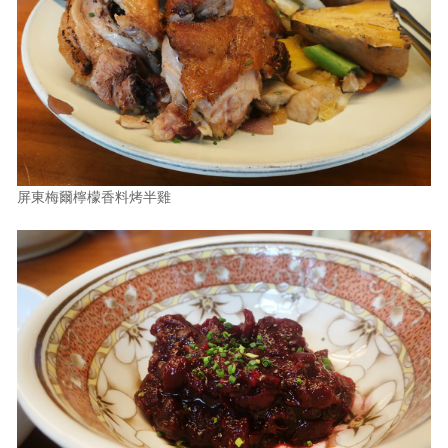
屏東梅爾檸檬香料烤半雞