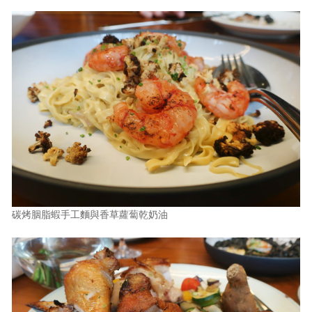
碳烤胭脂蝦手工麵與香草蘿蔔乾奶油