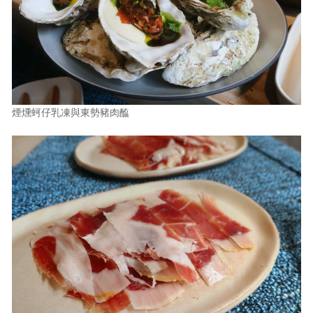
煙燻蚵仔乳凍與東勢豬肉醢