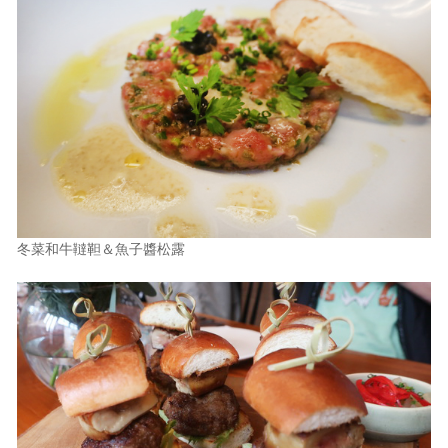
冬菜和牛韃靼＆魚子醬松露