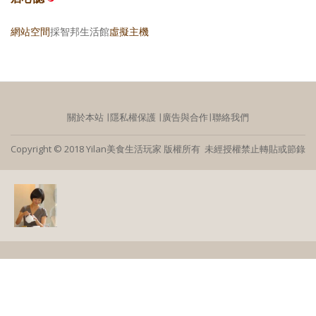
網站空間
採智邦生活館
虛擬主機
關於本站
∣
隱私權保護
∣
廣告與合作
∣
聯絡我們
Copyright © 2018 Yilan美食生活玩家 版權所有 未經授權禁止轉貼或節錄