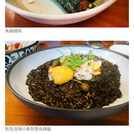
角椒鑲肉
乾煎澎湖小卷與墨魚燉飯