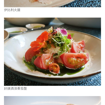
伊比利火腿
好姨酒漬番茄盤