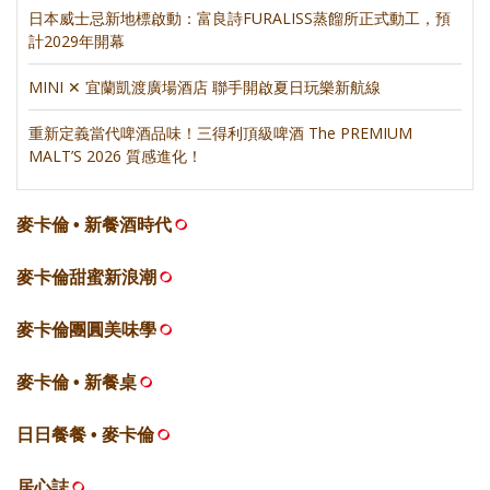
日本威士忌新地標啟動：富良詩FURALISS蒸餾所正式動工，預
計2029年開幕
MINI ✕ 宜蘭凱渡廣場酒店 聯手開啟夏日玩樂新航線
重新定義當代啤酒品味！三得利頂級啤酒 The PREMIUM
MALT’S 2026 質感進化！
麥卡倫 • 新餐酒時代
麥卡倫甜蜜新浪潮
麥卡倫團圓美味學
麥卡倫 • 新餐桌
日日餐餐 • 麥卡倫
居心誌