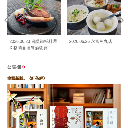
2026.06.23 旨醞鐵板料理
2026.06.26 永富魚丸店
X 格蘭菲迪餐酒饗宴
公告欄
簡體新版。《紅茶經》