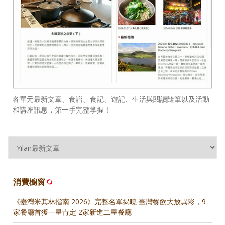
各單元最新文章、食譜、食記、遊記、生活與閱讀隨筆以及活動
和講座訊息，第一手完整掌握！
消費櫥窗
《臺灣米其林指南 2026》完整名單揭曉 臺灣餐飲大放異彩，9
家餐廳首獲一星肯定 2家新進二星餐廳