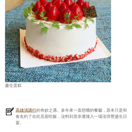
慶生蛋糕
高雄演講行
的奇妙之遇。多年來一直想嚐的餐廳，原本只是和
食友約了在此見面吃飯，沒料到竟幸運撞入一場澎湃豐盛生日
宴。