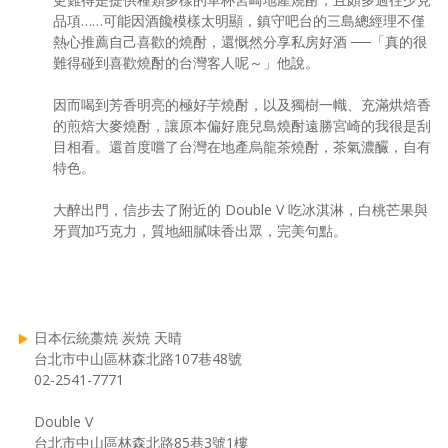
品項……可能因酒饞模樣太明顯，鎮守吧台的三島總經理不僅
熱心推薦自己喜歡的燒酎，還慨然分享私房好酒 ──「真的很
難得碰到喜歡燒酎的台灣客人呢～」他說。
因而喝到芳香明亮的極好芋燒酎，以及獨樹一幟、充滿烘焙香
的煎焙大麥燒酎，讓原本偏好鹿兒島燒酎遠勝宮崎的我很是刮
目相看。還首度嚐了台灣在地產烏龍茶燒酎，茶氣濃釅，自有
特色。
大醉出門，信步去了附近的 Double V 吃冰淇淋，白桃芒果與
牙買加巧克力，質地細膩味香出眾，完美句點。
日本伝統藁焼 炭焼 天晴
台北市中山區林森北路107巷48號
02-2541-7771
Double V
台北市中山區林森北路85巷3號1樓