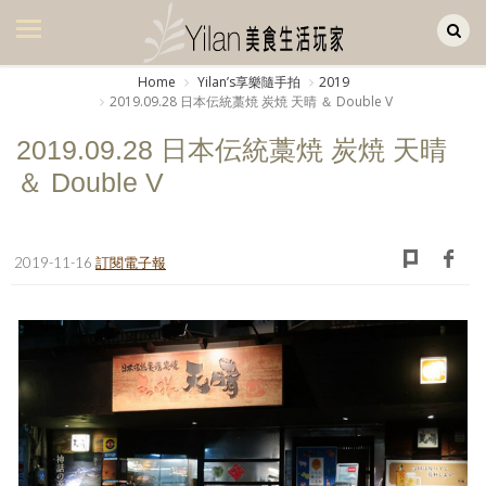
Yilan作品區
美食集
Home
Yilanʼs享樂隨手拍
2019
2019.09.28 日本伝統藁焼 炭焼 天晴 ＆ Double V
美飲集
2019.09.28 日本伝統藁焼 炭焼 天晴
廚房集
＆ Double V
旅遊集
旅遊美食集
2019-11-16
訂閱電子報
生活風
書房集
日記簿
餐桌週記
享樂隨手拍