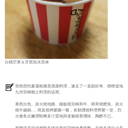
白桃芒果＆牙買加冰淇淋
突然想吃豪邁粗獷居酒屋料理，遂去了一直頗好奇、標榜道地
九州宮崎鄉土料理的這裡。
果然出色。炭火燒地雞、鐵板燒宮崎和牛、稻草燒鰹魚、炭火
燒牛腸鍋……簡直燒烤樂園一般，各類燻燒料理齊聚一堂，烈
火燎炙出嫩潤勁爽多汁質地與迷魅噴香燻味，陶醉不已。
更難得是提供種類多樣的單杯宮崎地產燒酎，且頗多過往少見