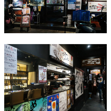
照相簿
影音區
創意出版服務
歷史區
關於Yilan
個人著作
活動實況記錄
媒體報導一覽
合作與代言
訂閱電子報