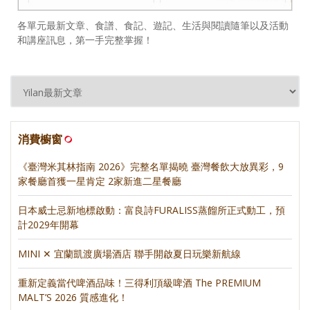
各單元最新文章、食譜、食記、遊記、生活與閱讀隨筆以及活動
和講座訊息，第一手完整掌握！
消費櫥窗
《臺灣米其林指南 2026》完整名單揭曉 臺灣餐飲大放異彩，9
家餐廳首獲一星肯定 2家新進二星餐廳
日本威士忌新地標啟動：富良詩FURALISS蒸餾所正式動工，預
計2029年開幕
MINI ✕ 宜蘭凱渡廣場酒店 聯手開啟夏日玩樂新航線
重新定義當代啤酒品味！三得利頂級啤酒 The PREMIUM
MALT’S 2026 質感進化！