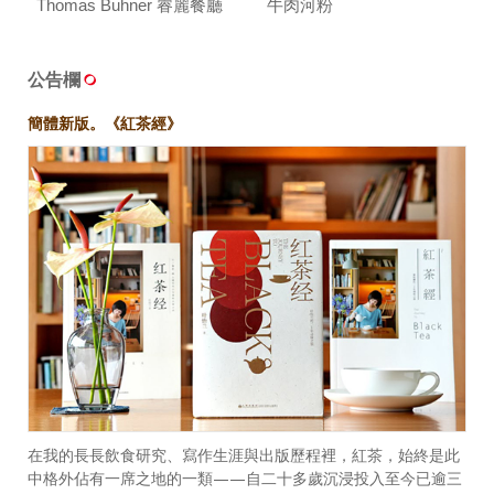
Thomas Buhner 睿麗餐廳
牛肉河粉
公告欄
簡體新版。《紅茶經》
在我的長長飲食研究、寫作生涯與出版歷程裡，紅茶，始終是此
中格外佔有一席之地的一類——自二十多歲沉浸投入至今已逾三