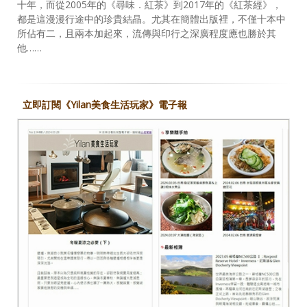
十年，而從2005年的《尋味．紅茶》到2017年的《紅茶經》，
都是這漫漫行途中的珍貴結晶。尤其在簡體出版裡，不僅十本中
所佔有二，且兩本加起來，流傳與印行之深廣程度應也勝於其
他……
立即訂閱《Yilan美食生活玩家》電子報