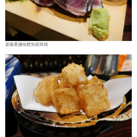
基隆產鹽味鰹魚稻草燒