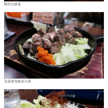
酥炸白蘿蔔
花蓮產地雞炭火燒