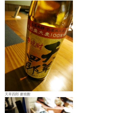
天草四郎 麥燒酎