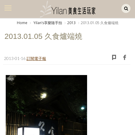
Yilan作品區
美食集
Home
Yilanʼs享樂隨手拍
2013
2013.01.05 久食爐端燒
美飲集
2013.01.05 久食爐端燒
廚房集
旅遊集
2013-01-16
訂閱電子報
旅遊美食集
生活風
書房集
日記簿
餐桌週記
享樂隨手拍