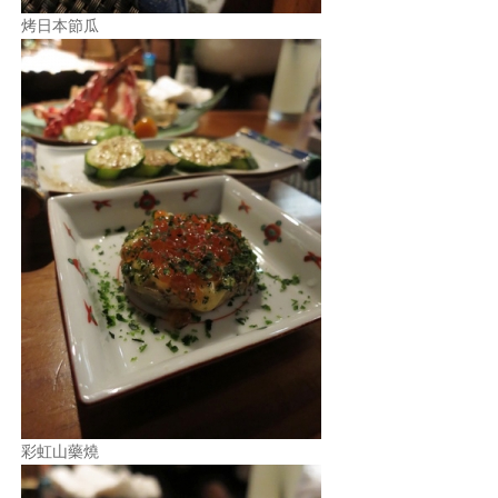
烤日本節瓜
彩虹山藥燒