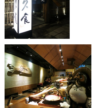
照相簿
影音區
創意出版服務
歷史區
關於Yilan
個人著作
活動實況記錄
媒體報導一覽
合作與代言
訂閱電子報