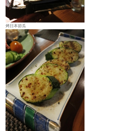
烤日本節瓜