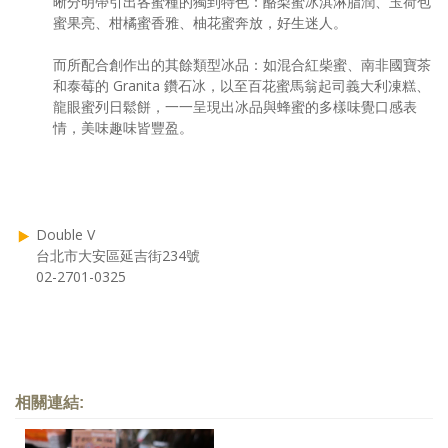
晰分明帶引出各蜜種的獨到特色：酪梨蜜冰淇淋脂潤、玉荷包
蜜果亮、柑橘蜜香雅、柚花蜜奔放，好生迷人。
而所配合創作出的其餘類型冰品：如混合紅柴蜜、南非國寶茶
和泰莓的 Granita 鑽石冰，以至百花蜜馬翁起司義大利凍糕、
龍眼蜜列日鬆餅，一一呈現出冰品與蜂蜜的多樣味覺口感表
情，美味趣味皆豐盈。
Double V
台北市大安區延吉街234號
02-2701-0325
相關連結: