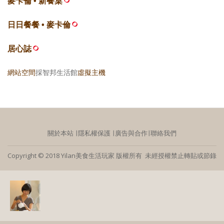
麥卡倫 • 新餐桌
日日餐餐 • 麥卡倫
居心誌
網站空間
採智邦生活館
虛擬主機
關於本站
∣
隱私權保護
∣
廣告與合作
∣
聯絡我們
Copyright © 2018 Yilan美食生活玩家 版權所有 未經授權禁止轉貼或節錄