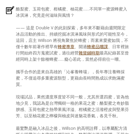
酪梨蜜、玉荷包蜜、柑橘蜜、柚花蜜……不同單一蜜源蜂蜜入
冰淇淋，究竟是何滋味與風情？
—— 這是 Double V 的此刻探索，多年來不斷藉由週間限定
冰品活動的推出、持續挖掘冰淇淋風味與形式的可能性至今，
這回，店主 Willson 將視角聚焦於蜂蜜；而素來愛蜜如我，不
僅十數年前著作裡早有
蜂蜜專章
、開過
蜂蜜品嚐課
、日常裡旅
行間始終四方蒐蜜試蜜，過往經營
雜貨鋪時期
最高紀錄甚至曾
經同時上架十餘種蜂蜜……癡心若此，當然必得前往一嚐。
攜手合作的是來自高雄的「沁峯養蜂場」，長年專注養蜂採
蜜，不僅追尋多重蜜源類型，更藉由長時間熟成以求飽滿蜜
質。
現場試品，果然濃度厚度皆不同一般，尤其所選四蜜，皆為他
地少見，我認為是台灣獨樹一格的果花之蜜：酪梨蜜之奇妙脂
腴感、玉荷包蜜之熱帶果風洋溢、柑橘蜜之活潑橙皮與堅果芬
芳、以至柚花蜜之檸檬與柚皮與迷魅花香氣，各見千秋。
最驚艷是融入冰品之後，Willson 的高明詮釋，以專屬配方清