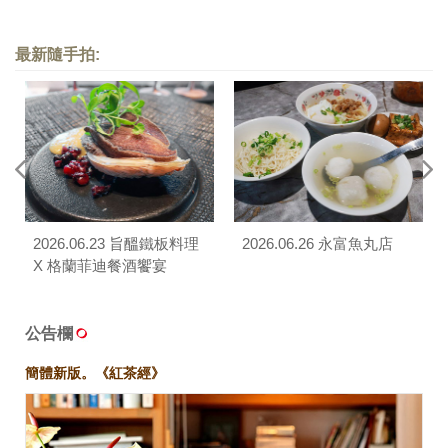
舞」
最新隨手拍:
2026.06.23 旨醞鐵板料理
2026.06.26 永富魚丸店
X 格蘭菲迪餐酒饗宴
公告欄
簡體新版。《紅茶經》