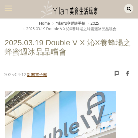
Yilan作品區
美食集
Home
Yilanʼs享樂隨手拍
2025
2025.03.19 Double V X 沁X養蜂場之蜂蜜週冰品品嚐會
美飲集
2025.03.19 Double V X 沁X養蜂場之
廚房集
蜂蜜週冰品品嚐會
旅遊集
旅遊美食集
2025-04-12
訂閱電子報
生活風
書房集
日記簿
餐桌週記
享樂隨手拍