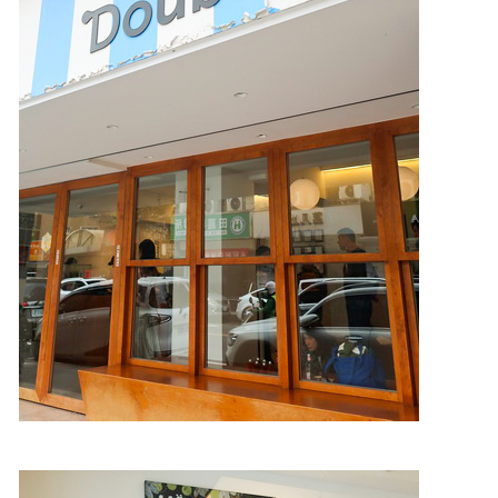
照相簿
影音區
創意出版服務
歷史區
關於Yilan
個人著作
活動實況記錄
媒體報導一覽
合作與代言
訂閱電子報