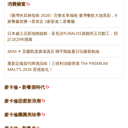
消費櫥窗
《臺灣米其林指南 2026》完整名單揭曉 臺灣餐飲大放異彩，9
家餐廳首獲一星肯定 2家新進二星餐廳
日本威士忌新地標啟動：富良詩FURALISS蒸餾所正式動工，預
計2029年開幕
MINI ✕ 宜蘭凱渡廣場酒店 聯手開啟夏日玩樂新航線
重新定義當代啤酒品味！三得利頂級啤酒 The PREMIUM
MALT’S 2026 質感進化！
麥卡倫 • 新餐酒時代
麥卡倫甜蜜新浪潮
麥卡倫團圓美味學