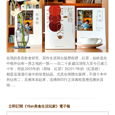
在我的長長飲食研究、寫作生涯與出版歷程裡，紅茶，始終是此
中格外佔有一席之地的一類——自二十多歲沉浸投入至今已逾三
十年，而從2005年的《尋味．紅茶》到2017年的《紅茶經》，
都是這漫漫行途中的珍貴結晶。尤其在簡體出版裡，不僅十本中
所佔有二，且兩本加起來，流傳與印行之深廣程度應也勝於其
他……
立即訂閱《Yilan美食生活玩家》電子報