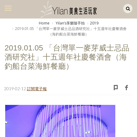
Yilan作品區
美食集
Home
Yilanʼs享樂隨手拍
2019
2019.01.05 「台灣單一麥芽威士忌品酒研究社」十五週年社慶餐酒會
美飲集
（海釣船台菜海鮮餐廳）
廚房集
2019.01.05 「台灣單一麥芽威士忌品
酒研究社」十五週年社慶餐酒會（海
旅遊集
釣船台菜海鮮餐廳）
旅遊美食集
生活風
2019-02-12
訂閱電子報
書房集
日記簿
餐桌週記
享樂隨手拍