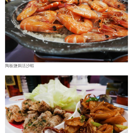
陶板鹽焗活沙蝦