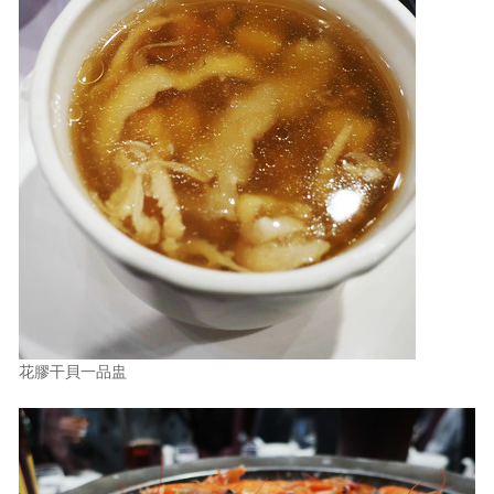
花膠干貝一品盅