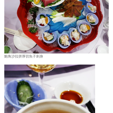
鮑角沙拉拼厚切魚子刺身