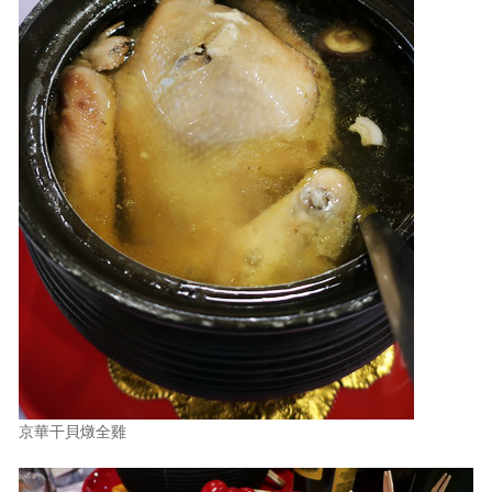
京華干貝燉全雞