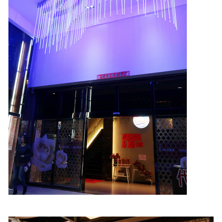
照相簿
影音區
創意出版服務
歷史區
關於Yilan
個人著作
活動實況記錄
媒體報導一覽
合作與代言
訂閱電子報