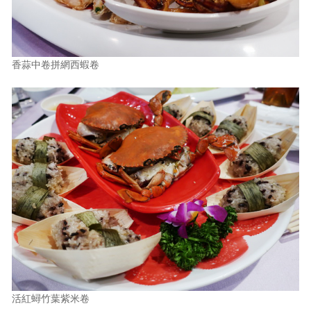
香蒜中卷拼網西蝦卷
活紅蟳竹葉紫米卷