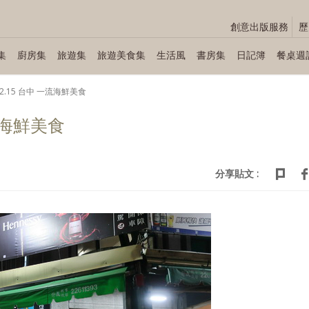
創意出版服務
歷
集
廚房集
旅遊集
旅遊美食集
生活風
書房集
日記簿
餐桌週
.12.15 台中 一流海鮮美食
一流海鮮美食
分享貼文 :