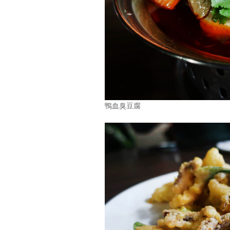
鴨血臭豆腐