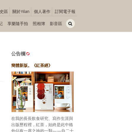
史區
關於Yilan
個人著作
訂閱電子報
記
享樂隨手拍
照相簿
影音區
公告欄
簡體新版。《紅茶經》
在我的長長飲食研究、寫作生涯與
出版歷程裡，紅茶，始終是此中格
外佔有一席之地的一類——自二十