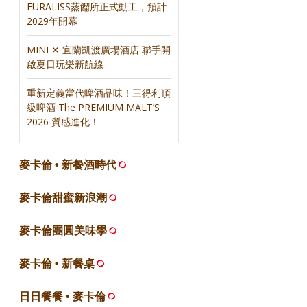
FURALISS蒸餾所正式動工，預計
2029年開幕
MINI ✕ 宜蘭凱渡廣場酒店 聯手開
啟夏日玩樂新航線
重新定義當代啤酒品味！三得利頂
級啤酒 The PREMIUM MALT’S
2026 質感進化！
麥卡倫 • 新餐酒時代
麥卡倫甜蜜新浪潮
麥卡倫團圓美味學
麥卡倫 • 新餐桌
日日餐餐 • 麥卡倫