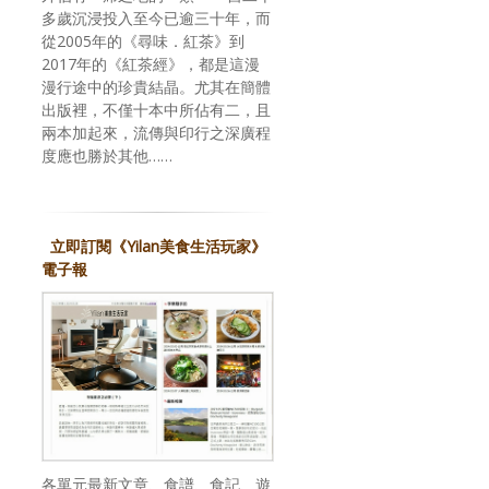
多歲沉浸投入至今已逾三十年，而
從2005年的《尋味．紅茶》到
2017年的《紅茶經》，都是這漫
漫行途中的珍貴結晶。尤其在簡體
出版裡，不僅十本中所佔有二，且
兩本加起來，流傳與印行之深廣程
度應也勝於其他……
立即訂閱《Yilan美食生活玩家》
電子報
各單元最新文章、食譜、食記、遊