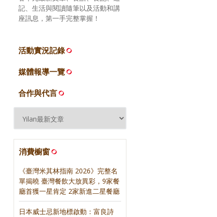
記、生活與閱讀隨筆以及活動和講
座訊息，第一手完整掌握！
活動實況記錄
媒體報導一覽
合作與代言
消費櫥窗
《臺灣米其林指南 2026》完整名
單揭曉 臺灣餐飲大放異彩，9家餐
廳首獲一星肯定 2家新進二星餐廳
日本威士忌新地標啟動：富良詩