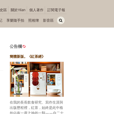
史區
關於Yilan
個人著作
訂閱電子報
記
享樂隨手拍
照相簿
影音區
公告欄
簡體新版。《紅茶經》
在我的長長飲食研究、寫作生涯與
出版歷程裡，紅茶，始終是此中格
外佔有一席之地的一類——自二十