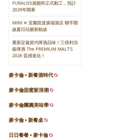
FURALISS蒸餾所正式動工，預計
2029年開幕
MINI ✕ 宜蘭凱渡廣場酒店 聯手開
啟夏日玩樂新航線
重新定義當代啤酒品味！三得利頂
級啤酒 The PREMIUM MALT’S
2026 質感進化！
麥卡倫 • 新餐酒時代
麥卡倫甜蜜新浪潮
麥卡倫團圓美味學
麥卡倫 • 新餐桌
日日餐餐 • 麥卡倫