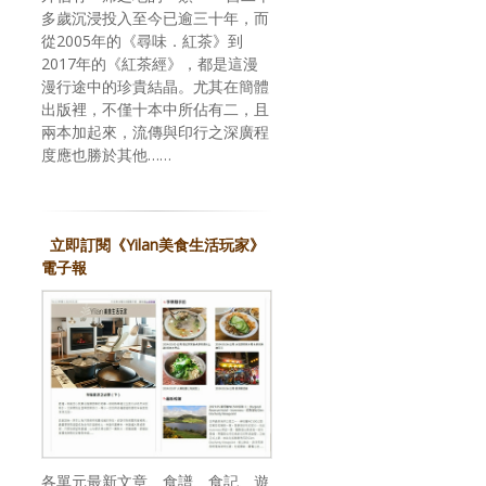
多歲沉浸投入至今已逾三十年，而
從2005年的《尋味．紅茶》到
2017年的《紅茶經》，都是這漫
漫行途中的珍貴結晶。尤其在簡體
出版裡，不僅十本中所佔有二，且
兩本加起來，流傳與印行之深廣程
度應也勝於其他……
立即訂閱《Yilan美食生活玩家》
電子報
各單元最新文章、食譜、食記、遊