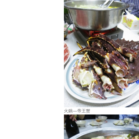
火鍋—帝王蟹