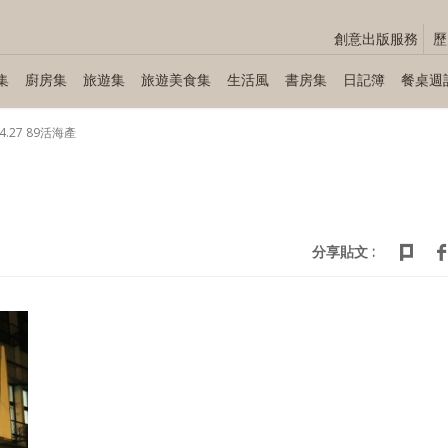
創意出版服務
歷
集
廚房集
旅遊集
旅遊美食集
生活風
書房集
日記簿
餐桌週
04.27 89活海產
分享貼文 :