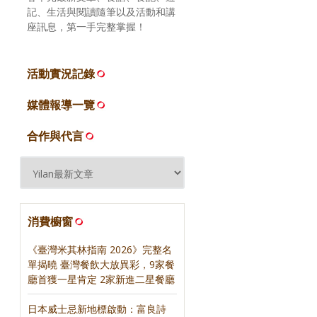
記、生活與閱讀隨筆以及活動和講
座訊息，第一手完整掌握！
活動實況記錄
媒體報導一覽
合作與代言
消費櫥窗
《臺灣米其林指南 2026》完整名
單揭曉 臺灣餐飲大放異彩，9家餐
廳首獲一星肯定 2家新進二星餐廳
日本威士忌新地標啟動：富良詩