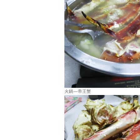
火鍋—帝王蟹