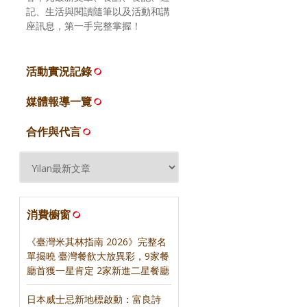
記、生活與閱讀隨筆以及活動和講
座訊息，第一手完整掌握！
活動實況記錄
媒體報導一覽
合作與代言
消費櫥窗
《臺灣米其林指南 2026》完整名
單揭曉 臺灣餐飲大放異彩，9家餐
廳首獲一星肯定 2家新進二星餐廳
日本威士忌新地標啟動：富良詩