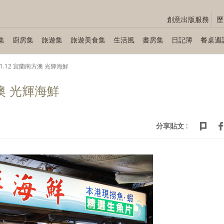
創意出版服務
歷
集
廚房集
旅遊集
旅遊美食集
生活風
書房集
日記簿
餐桌週
.11.12 宜蘭南方澳 光輝海鮮
方澳 光輝海鮮
分享貼文 :