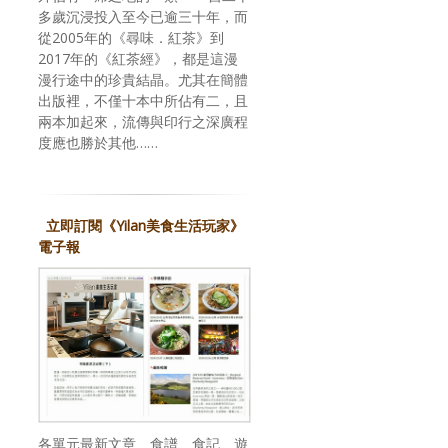
多歲沉浸投入至今已逾三十年，而
從2005年的《尋味．紅茶》到
2017年的《紅茶經》，都是這漫
漫行途中的珍貴結晶。尤其在簡體
出版裡，不僅十本中所佔有二，且
兩本加起來，流傳與印行之深廣程
度應也勝於其他……
立即訂閱《Yilan美食生活玩家》
電子報
各單元最新文章、食譜、食記、遊