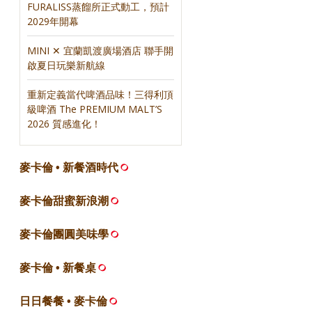
FURALISS蒸餾所正式動工，預計
2029年開幕
MINI ✕ 宜蘭凱渡廣場酒店 聯手開
啟夏日玩樂新航線
重新定義當代啤酒品味！三得利頂
級啤酒 The PREMIUM MALT’S
2026 質感進化！
麥卡倫 • 新餐酒時代
麥卡倫甜蜜新浪潮
麥卡倫團圓美味學
麥卡倫 • 新餐桌
日日餐餐 • 麥卡倫