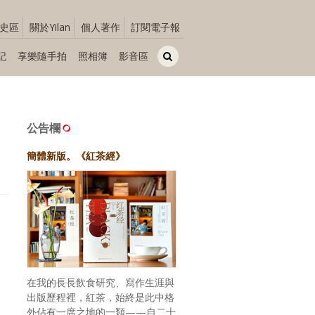
史區
關於Yilan
個人著作
訂閱電子報
記
享樂隨手拍
照相簿
影音區
公告欄
簡體新版。《紅茶經》
在我的長長飲食研究、寫作生涯與
出版歷程裡，紅茶，始終是此中格
外佔有一席之地的一類——自二十