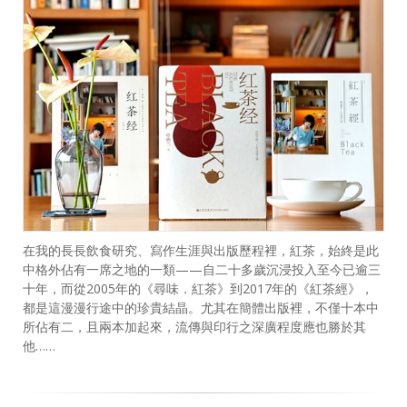
在我的長長飲食研究、寫作生涯與出版歷程裡，紅茶，始終是此
中格外佔有一席之地的一類——自二十多歲沉浸投入至今已逾三
十年，而從2005年的《尋味．紅茶》到2017年的《紅茶經》，
都是這漫漫行途中的珍貴結晶。尤其在簡體出版裡，不僅十本中
所佔有二，且兩本加起來，流傳與印行之深廣程度應也勝於其
他……