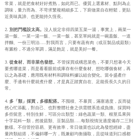
常菜，就是把食材好好煮熟，如此而已。優質上選素材、點到為止
調味，量力而為、不苛求繁複精細多工，下廚做菜自在輕鬆，更貼
近美味真諦、也更能持久恆長。
2.
別把門檻設太高。
沒人規定非得四菜五菜一湯，事實上，兩菜一
湯一飯、一菜一湯一飯、一菜一飯，甚至單純就是一碗蓋飯、一道
拌麵、一份三明治……對我而言，只要有蔬有肉（或豆製品或菇類）
有澱粉，不過分單調，滿足飽足，就是美好一餐。
3.
從食材、而非菜色發想。
不管採買或構思菜色，不要只想著今天
要煮哪道菜，而是看看眼前或庫存有什麼食材、想吃哪個食材，再
以之為基礎，應用既有材料和調味料據以組合變化。當令盛產什
麼、手邊有什麼就煮什麼，才是真正踏實自在、足能長長久久的日
常。
4.
多「類」採買，多樣配搭。
不囤積、不暴買，滿塞過度，反而徒
然心忙添亂，對自己、也對整體社會之供需體系造成負擔。採買時
多些留意，特別生鮮，可區分出類型：綠色蔬菜一類、根莖瓜果與
十字花科一類，然後菇類、豆製品類……每類視情況適度備存二三到
數樣。不但管控容易、更有效率，常日做菜也以此為發想經緯，盡
量跨類組搭，不偏斜哪一方，既兼顧均衡攝取，且從味道到口感都