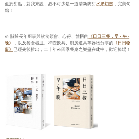
至於甜點，對我來說，必不可少是一道清新爽甜
水果切盤
，完美句
點！
※
關於長年廚事與飲食領會、心得、體悟的
《日日三餐，早 ‧ 午 ‧
晚》
，以及餐食器皿、杯壺飲具、廚房道具等器物分享的
《日日物
事》
已經先後推出，二十年來四季餐桌之樂盡在此中，歡迎捧場！