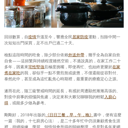
照相簿
影音區
創意出版服務
回頭數算，自
疫情
升溫至今，響應全民
居家防疫
運動，扣除中間一
歷史區
次短短出門採買，足不出戶已過二十天。
關於Yilan
檢點這段時間的吃食，除少部分依賴
外送外帶
，幾乎全為自家自炊
自食——這頻繁與持續程度雖然空前，不過說真的，在家工作二十
個人著作
多年，因素來
宅性堅強
且極度挑嘴，即使再忙、也始終更樂於
在家
煮在家吃
的我，卻似乎一點不覺煎熬或疲憊，不僅還能從容對付、
活動實況記錄
泰然此中，甚至成為這忙亂焦心時期裡，最重要的療癒定心之源。
媒體報導一覽
遂而在此，隨三級警戒時間的延長，有感於周遭顯然漸漸高張的、
對疫中廚事的煩惱與焦慮，決定來和大夥兒聊聊我的輕鬆
入廚心
合作與代言
得
，或能多少做為參考。
訂閱電子報
剛剛好，2018年出版的
《日日三餐，早，午，晚》
書中，便有這麼
一篇〈我的，十七廚房心法〉，是二十多年忙中仍須兼顧煮食生涯
裡，持續操練、學習、領悟領會所得的歸納整理，也是對多年來網