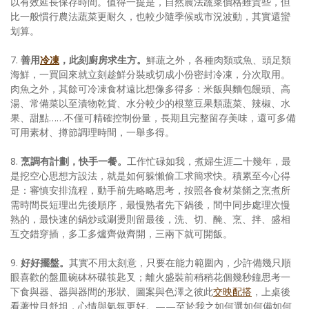
以有效延長保存時間。值得一提是，自然農法蔬菜價格雖貴些，但
比一般慣行農法蔬菜更耐久，也較少隨季候或市況波動，其實還蠻
划算。
7.
善用
冷凍
，此刻廚房求生方。
鮮蔬之外，各種肉類或魚、頭足類
海鮮，一買回來就立刻趁鮮分裝或切成小份密封冷凍，分次取用。
肉魚之外，其餘可冷凍食材遠比想像多得多：米飯與麵包饅頭、高
湯、常備菜以至漬物乾貨、水分較少的根莖豆果類蔬菜、辣椒、水
果、甜點……不僅可精確控制份量，長期且完整留存美味，還可多備
可用素材、撙節調理時間，一舉多得。
8.
烹調有計劃，快手一餐。
工作忙碌如我，煮婦生涯二十幾年，最
是挖空心思想方設法，就是如何躲懶偷工求簡求快。積累至今心得
是：審慎安排流程，動手前先略略思考，按照各食材菜餚之烹煮所
需時間長短理出先後順序，最慢熟者先下鍋後，間中同步處理次慢
熟的，最快速的鍋炒或涮燙則留最後，洗、切、醃、烹、拌、盛相
互交錯穿插，多工多爐齊做齊開，三兩下就可開飯。
9.
好好擺盤。
其實不用太刻意，只要在能力範圍內，少許備幾只順
眼喜歡的盤皿碗砵杯碟筷匙叉；離火盛裝前稍稍花個幾秒鐘思考一
下食與器、器與器間的形狀、圖案與色澤之彼此
交映配搭
，上桌後
看著悅目舒坦，心情與氣氛更好。——至於我之如何選如何備如何