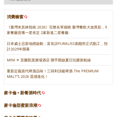
消費櫥窗
《臺灣米其林指南 2026》完整名單揭曉 臺灣餐飲大放異彩，9
家餐廳首獲一星肯定 2家新進二星餐廳
日本威士忌新地標啟動：富良詩FURALISS蒸餾所正式動工，預
計2029年開幕
MINI ✕ 宜蘭凱渡廣場酒店 聯手開啟夏日玩樂新航線
重新定義當代啤酒品味！三得利頂級啤酒 The PREMIUM
MALT’S 2026 質感進化！
麥卡倫 • 新餐酒時代
麥卡倫甜蜜新浪潮