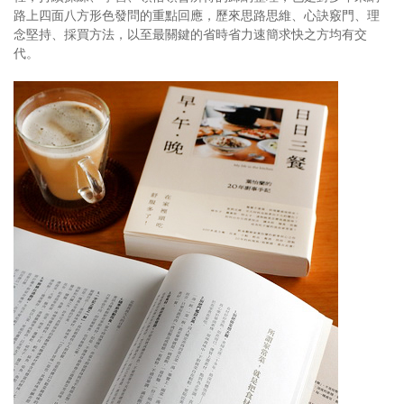
路上四面八方形色發問的重點回應，歷來思路思維、心訣竅門、理
念堅持、採買方法，以至最關鍵的省時省力速簡求快之方均有交
代。