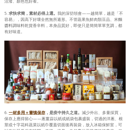
活潑、顏色也好看。
5.
求快求簡，素材必得上選。
我的深切領會——越簡單，越是「不
容易」，因高下好壞全然無所遁形。不管蔬果魚鮮肉類豆品、米麵
醬料調味料乾貨香辛料，本身品質好，即使只是簡簡單單烹調，都
有好味道。
6.
一材多用＋審慎保存
，是疫中持久之道。
減少外出、多量採買，
保存上應得留心——蔥薑蒜以紙或紙袋包裹盛裝，切過的洋蔥、根
莖或十字花科蔬菜以紙巾覆蓋切面後再裝袋，放入冰箱保鮮室，可