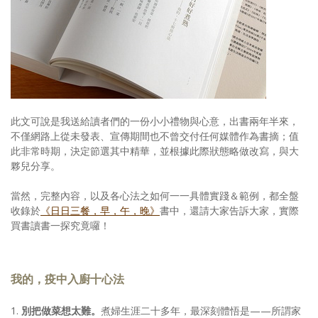
此文可說是我送給讀者們的一份小小禮物與心意，出書兩年半來，
不僅網路上從未發表、宣傳期間也不曾交付任何媒體作為書摘；值
此非常時期，決定節選其中精華，並根據此際狀態略做改寫，與大
夥兒分享。
當然，完整內容，以及各心法之如何一一具體實踐＆範例，都全盤
收錄於
《日日三餐，早，午，晚》
書中，還請大家告訴大家，實際
買書讀書一探究竟囉！
我的，疫中入廚十心法
1.
別把做菜想太難。
煮婦生涯二十多年，最深刻體悟是——所謂家