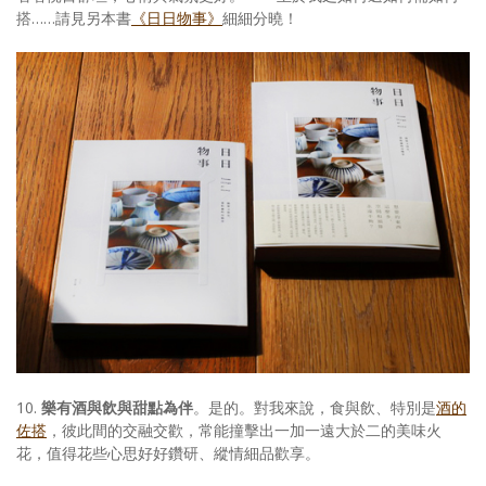
搭……請見另本書
《日日物事》
細細分曉！
10.
樂有酒與飲與甜點為伴
。是的。對我來說，食與飲、特別是
酒的
佐搭
，彼此間的交融交歡，常能撞擊出一加一遠大於二的美味火
花，值得花些心思好好鑽研、縱情細品歡享。