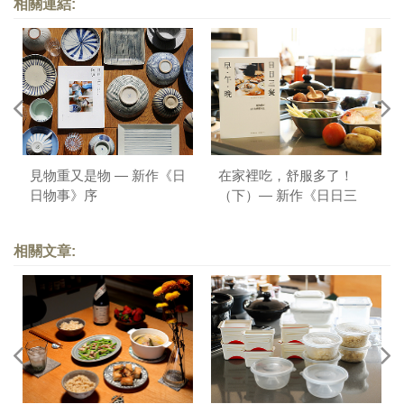
相關連結:
見物重又是物 — 新作《日
在家裡吃，舒服多了！
日物事》序
（下）— 新作《日日三
餐，早 ‧ 午 ‧ 晚》序
相關文章: