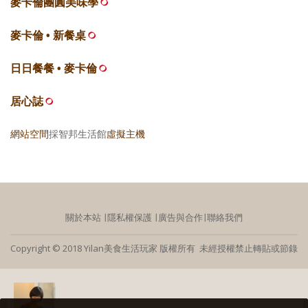
麥卡倫團圓美味學
麥卡倫 • 新餐桌
日日餐餐 • 麥卡倫
居心誌
網站空間
採智邦生活館
虛擬主機
關於本站
∣
隱私權保護
∣
廣告與合作
∣
聯絡我們
Copyright © 2018 Yilan美食生活玩家 版權所有 未經授權禁止轉貼或節錄