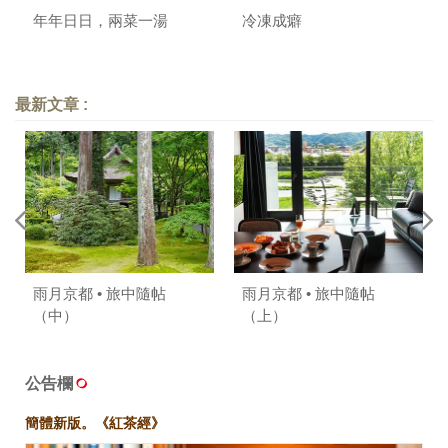
年年日日，兩菜一湯
冷凍成癖
最新文章 :
雨月京都 • 旅中隨帖
雨月京都 • 旅中隨帖
（中）
（上）
公告欄
簡體新版。《紅茶經》