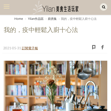
Yilan作品區
美食集
Home
Yilan作品區
廚房集
我的，疫中輕鬆入廚十心法
美飲集
我的，疫中輕鬆入廚十心法
廚房集
旅遊集
2021-05-31
訂閱電子報
旅遊美食集
生活風
書房集
日記簿
餐桌週記
享樂隨手拍