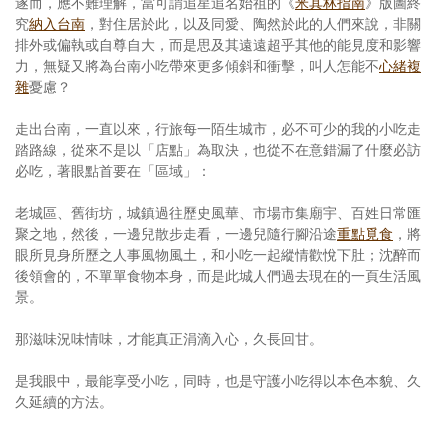
遂而，應不難理解，當可謂追星追名始祖的《
米其林指南
》版圖終
究
納入台南
，對住居於此，以及同愛、陶然於此的人們來說，非關
排外或偏執或自尊自大，而是思及其遠遠超乎其他的能見度和影響
力，無疑又將為台南小吃帶來更多傾斜和衝擊，叫人怎能不
心緒複
雜
憂慮？
走出台南，一直以來，行旅每一陌生城市，必不可少的我的小吃走
踏路線，從來不是以「店點」為取決，也從不在意錯漏了什麼必訪
必吃，著眼點首要在「區域」：
老城區、舊街坊，城鎮過往歷史風華、市場市集廟宇、百姓日常匯
聚之地，然後，一邊兒散步走看，一邊兒隨行腳沿途
重點覓食
，將
眼所見身所歷之人事風物風土，和小吃一起縱情歡悅下肚；沈醉而
後領會的，不單單食物本身，而是此城人們過去現在的一頁生活風
景。
那滋味況味情味，才能真正涓滴入心，久長回甘。
是我眼中，最能享受小吃，同時，也是守護小吃得以本色本貌、久
久延續的方法。