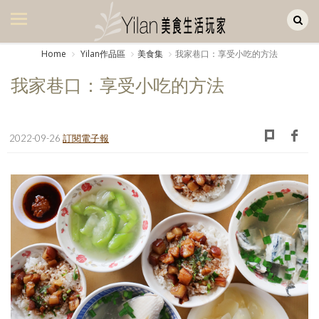
Yilan作品區
美食集
Home
Yilan作品區
美食集
我家巷口：享受小吃的方法
美飲集
我家巷口：享受小吃的方法
廚房集
旅遊集
2022-09-26
訂閱電子報
旅遊美食集
生活風
書房集
日記簿
餐桌週記
享樂隨手拍