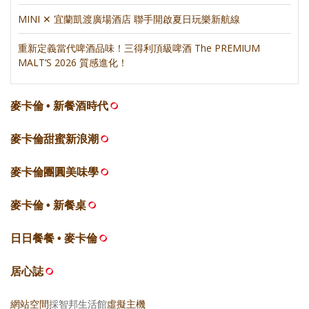
MINI ✕ 宜蘭凱渡廣場酒店 聯手開啟夏日玩樂新航線
重新定義當代啤酒品味！三得利頂級啤酒 The PREMIUM
MALT’S 2026 質感進化！
麥卡倫 • 新餐酒時代
麥卡倫甜蜜新浪潮
麥卡倫團圓美味學
麥卡倫 • 新餐桌
日日餐餐 • 麥卡倫
居心誌
網站空間
採智邦生活館
虛擬主機