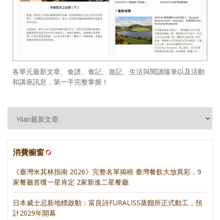
各單元最新文章、食譜、食記、遊記、生活與閱讀隨筆以及活動
和講座訊息，第一手完整掌握！
消費櫥窗
《臺灣米其林指南 2026》完整名單揭曉 臺灣餐飲大放異彩，9
家餐廳首獲一星肯定 2家新進二星餐廳
日本威士忌新地標啟動：富良詩FURALISS蒸餾所正式動工，預
計2029年開幕