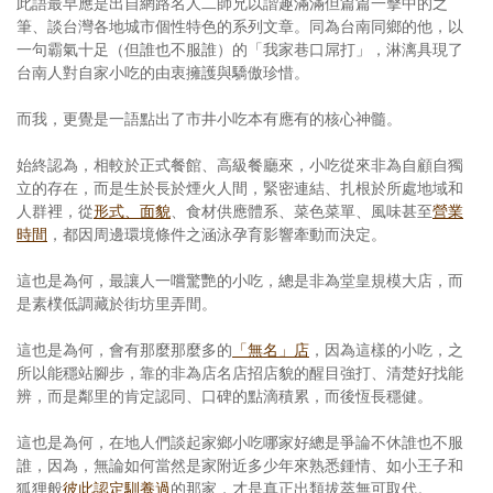
此語最早應是出自網路名人二師兄以諧趣滿滿但篇篇一擊中的之
筆、談台灣各地城市個性特色的系列文章。同為台南同鄉的他，以
一句霸氣十足（但誰也不服誰）的「我家巷口屌打」，淋漓具現了
台南人對自家小吃的由衷擁護與驕傲珍惜。
而我，更覺是一語點出了市井小吃本有應有的核心神髓。
始終認為，相較於正式餐館、高級餐廳來，小吃從來非為自顧自獨
立的存在，而是生於長於煙火人間，緊密連結、扎根於所處地域和
人群裡，從
形式、面貌
、食材供應體系、菜色菜單、風味甚至
營業
時間
，都因周邊環境條件之涵泳孕育影響牽動而決定。
這也是為何，最讓人一嚐驚艷的小吃，總是非為堂皇規模大店，而
是素樸低調藏於街坊里弄間。
這也是為何，會有那麼那麼多的
「無名」店
，因為這樣的小吃，之
所以能穩站腳步，靠的非為店名店招店貌的醒目強打、清楚好找能
辨，而是鄰里的肯定認同、口碑的點滴積累，而後恆長穩健。
這也是為何，在地人們談起家鄉小吃哪家好總是爭論不休誰也不服
誰，因為，無論如何當然是家附近多少年來熟悉鍾情、如小王子和
狐狸般
彼此認定馴養過
的那家，才是真正出類拔萃無可取代。