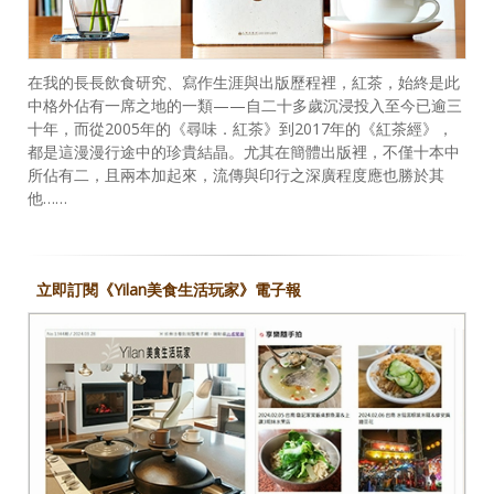
在我的長長飲食研究、寫作生涯與出版歷程裡，紅茶，始終是此
中格外佔有一席之地的一類——自二十多歲沉浸投入至今已逾三
十年，而從2005年的《尋味．紅茶》到2017年的《紅茶經》，
都是這漫漫行途中的珍貴結晶。尤其在簡體出版裡，不僅十本中
所佔有二，且兩本加起來，流傳與印行之深廣程度應也勝於其
他……
立即訂閱《Yilan美食生活玩家》電子報