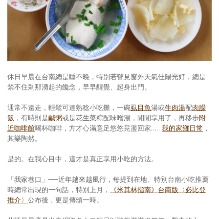
照相簿
影音區
創意出版服務
歷史區
休日早晨在台南總是睡不晚，特別若瞥見窗外天氣佳陽光好，總是
禁不住剎那湧起的饞念，早早醒覺、起身出門。
關於Yilan
通常不遠走，輕鬆可達熟稔小吃攤，一碗
虱目魚
湯或
牛肉湯
配
肉臊
個人著作
飯
，有時則是
鹹粥
或是花生菜粽配味噌湯，閒閒享用了，再移步
附
近咖啡館
喝杯咖啡，方才心滿意足悠悠晃盪回家……
我的家鄉日常
，
活動實況記錄
其樂陶然。
媒體報導一覽
是的。在我心目中，這才是真正享用小吃的方法。
合作與代言
「我家巷口」──近年越來越風行，每提到在地、特別台南小吃推薦
時總常出現的一句話，特別上月，
《米其林指南》台南版〈必比登
訂閱電子報
推介〉
公布後，更是傳頌一時。