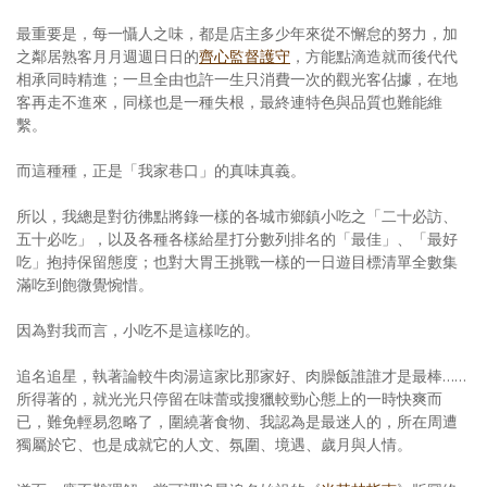
最重要是，每一懾人之味，都是店主多少年來從不懈怠的努力，加
之鄰居熟客月月週週日日的
齊心監督護守
，方能點滴造就而後代代
相承同時精進；一旦全由也許一生只消費一次的觀光客佔據，在地
客再走不進來，同樣也是一種失根，最終連特色與品質也難能維
繫。
而這種種，正是「我家巷口」的真味真義。
所以，我總是對彷彿點將錄一樣的各城市鄉鎮小吃之「二十必訪、
五十必吃」，以及各種各樣給星打分數列排名的「最佳」、「最好
吃」抱持保留態度；也對大胃王挑戰一樣的一日遊目標清單全數集
滿吃到飽微覺惋惜。
因為對我而言，小吃不是這樣吃的。
追名追星，執著論較牛肉湯這家比那家好、肉臊飯誰誰才是最棒……
所得著的，就光光只停留在味蕾或搜獵較勁心態上的一時快爽而
已，難免輕易忽略了，圍繞著食物、我認為是最迷人的，所在周遭
獨屬於它、也是成就它的人文、氛圍、境遇、歲月與人情。