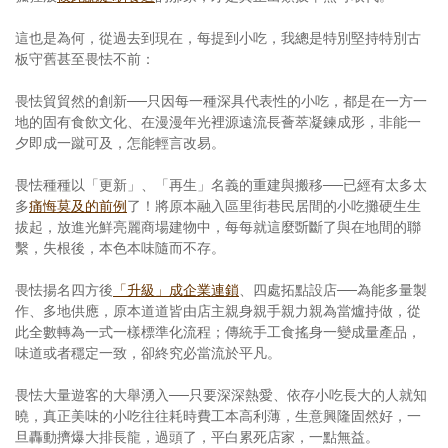
這也是為何，從過去到現在，每提到小吃，我總是特別堅持特別古
板守舊甚至畏怯不前：
畏怯貿貿然的創新──只因每一種深具代表性的小吃，都是在一方一
地的固有食飲文化、在漫漫年光裡源遠流長薈萃凝鍊成形，非能一
夕即成一蹴可及，怎能輕言改易。
畏怯種種以「更新」、「再生」名義的重建與搬移──已經有太多太
多
痛悔莫及的前例
了！將原本融入區里街巷民居間的小吃攤硬生生
拔起，放進光鮮亮麗商場建物中，每每就這麼斲斷了與在地間的聯
繫，失根後，本色本味隨而不存。
畏怯揚名四方後
「升級」成企業連鎖
、四處拓點設店──為能多量製
作、多地供應，原本道道皆由店主親身親手親力親為當爐持做，從
此全數轉為一式一樣標準化流程；傳統手工食搖身一變成量產品，
味道或者穩定一致，卻終究必當流於平凡。
畏怯大量遊客的大舉湧入──只要深深熱愛、依存小吃長大的人就知
曉，真正美味的小吃往往耗時費工本高利薄，生意興隆固然好，一
旦轟動擠爆大排長龍，過頭了，平白累死店家，一點無益。