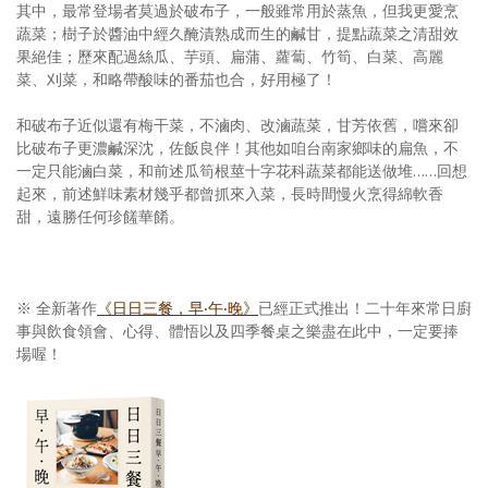
其中，最常登場者莫過於破布子，一般雖常用於蒸魚，但我更愛烹
蔬菜；樹子於醬油中經久醃漬熟成而生的鹹甘，提點蔬菜之清甜效
果絕佳；歷來配過絲瓜、芋頭、扁蒲、蘿蔔、竹筍、白菜、高麗
菜、刈菜，和略帶酸味的番茄也合，好用極了！
和破布子近似還有梅干菜，不滷肉、改滷蔬菜，甘芳依舊，嚐來卻
比破布子更濃鹹深沈，佐飯良伴！其他如咱台南家鄉味的扁魚，不
一定只能滷白菜，和前述瓜筍根莖十字花科蔬菜都能送做堆……回想
起來，前述鮮味素材幾乎都曾抓來入菜，長時間慢火烹得綿軟香
甜，遠勝任何珍饈華餚。
※ 全新著作
《日日三餐，早‧午‧晚》
已經正式推出！二十年來常日廚
事與飲食領會、心得、體悟以及四季餐桌之樂盡在此中，一定要捧
場喔！