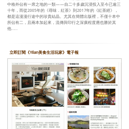
中格外佔有一席之地的一類——自二十多歲沉浸投入至今已逾三
十年，而從2005年的《尋味．紅茶》到2017年的《紅茶經》，
都是這漫漫行途中的珍貴結晶。尤其在簡體出版裡，不僅十本中
所佔有二，且兩本加起來，流傳與印行之深廣程度應也勝於其
他……
立即訂閱《Yilan美食生活玩家》電子報