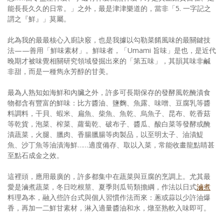
能長長久久的日常。」之外，最是津津樂道的，當非「5. 一字記之
謂之『鮮』」莫屬。
此為我的最最核心入廚訣竅，也是我據以勾勒菜餚風味的最關鍵技
法——善用「鮮味素材」。鮮味者，「Umami 旨味」是也，是近代
晚期才被味覺相關研究領域發掘出來的「第五味」，其韻其味非鹹
非甜，而是一種雋永芳醇的甘美。
最為人熟知如海鮮和內臟之外，許多可長期保存的發酵風乾醃漬食
物都含有豐富的鮮味：比方醬油、鹽麴、魚露、味噌、豆腐乳等醬
料調料，干貝、蝦米、扁魚、柴魚、魚乾、烏魚子、昆布、乾香菇
等乾貨，泡菜、榨菜、蘿蔔乾、破布子、醬瓜、酸白菜等發酵或醃
漬蔬菜，火腿、臘肉、香腸臘腸等肉製品，以至明太子、油漬鯷
魚、沙丁魚等油漬海鮮……適度備存、取以入菜，常能收畫龍點睛甚
至點石成金之效。
這裡頭，應用最廣的，許多都集中在蔬菜與豆腐的烹調上。尤其最
愛是滷煮蔬菜，冬日吃根莖、夏季則瓜筍類擔綱，作法以日式
滷煮
料理為本，融入些許台式與個人習慣作法而來：蔥或蒜以少許油爆
香，再加一二鮮甘素材，淋入適量醬油和水，燉至熟軟入味即可。