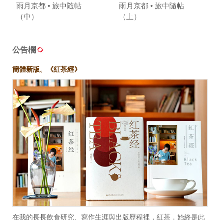
雨月京都 • 旅中隨帖
雨月京都 • 旅中隨帖
（中）
（上）
公告欄
簡體新版。《紅茶經》
在我的長長飲食研究、寫作生涯與出版歷程裡，紅茶，始終是此