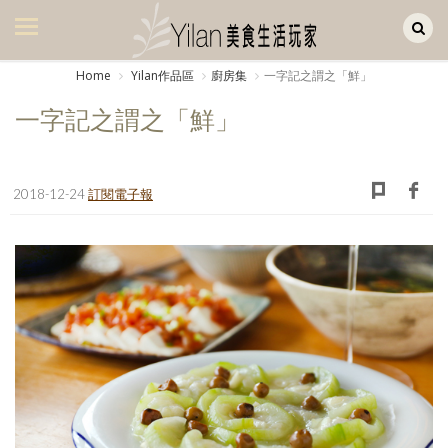
Yilan作品區
美食集
Home
Yilan作品區
廚房集
一字記之謂之「鮮」
美飲集
一字記之謂之「鮮」
廚房集
旅遊集
2018-12-24
訂閱電子報
旅遊美食集
生活風
書房集
日記簿
餐桌週記
享樂隨手拍