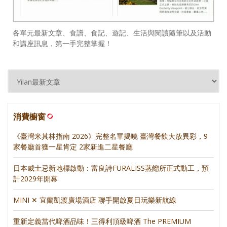
各單元最新文章、食譜、食記、遊記、生活與閱讀隨筆以及活動
和講座訊息，第一手完整掌握！
消費櫥窗
《臺灣米其林指南 2026》完整名單揭曉 臺灣餐飲大放異彩，9
家餐廳首獲一星肯定 2家新進二星餐廳
日本威士忌新地標啟動：富良詩FURALISS蒸餾所正式動工，預
計2029年開幕
MINI ✕ 宜蘭凱渡廣場酒店 聯手開啟夏日玩樂新航線
重新定義當代啤酒品味！三得利頂級啤酒 The PREMIUM