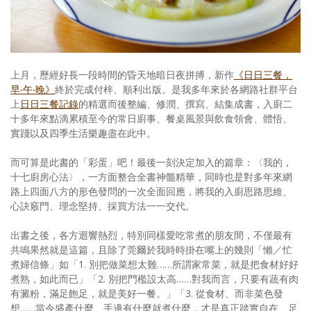
照相簿
影音區
創意出版服務
上月，歷經好長一段時間的昏天地暗日夜拼搏，新作
《日日三餐，
早‧午‧晚》
終於完成付梓、順利出版。是我多年來於各網路社群平台
歷史區
上
日日三餐記錄
的精選而後整編、修潤、撰寫、結集成書，入廚二
十多年來點滴累積至今的常日廚事、餐桌風景與飲食領會、體悟、
關於Yilan
實踐以及四季生活樂趣盡在此中。
個人著作
而可算是此書的「彩蛋」吧！最後一刻決定加入的篇章：〈我的，
十七廚房心法〉，一方面整合全書神髓精華，同時也是對多年來網
活動實況記錄
路上四面八方的形色發問的一次全面回應，將我的入廚思路思維、
心訣竅門、理念堅持、採買方法一一交代。
媒體報導一覽
出書之後，各方迴響熱烈，特別同樣愛吃常煮的朋友間，不僅最有
合作與代言
共鳴果然就是這篇，且除了莞爾於我時時掛在嘴上的幾則「懶／忙
煮婦信條」如「1. 別把做菜想太難……所謂家常菜，就是把食材好好
訂閱電子報
煮熟，如此而已」「2. 別把門檻設太高……對我而言，只要有蔬有肉
有澱粉，滿足飽足，就是美好一餐。」「3. 從食材、而非菜色發
想……當令盛產什麼、手邊有什麼就煮什麼，才是真正踏實自在、足