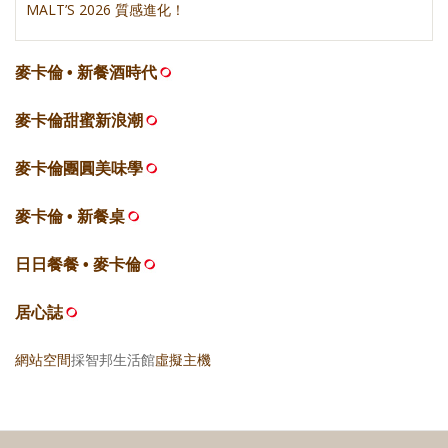
MALT’S 2026 質感進化！
麥卡倫 • 新餐酒時代
麥卡倫甜蜜新浪潮
麥卡倫團圓美味學
麥卡倫 • 新餐桌
日日餐餐 • 麥卡倫
居心誌
網站空間
採智邦生活館
虛擬主機