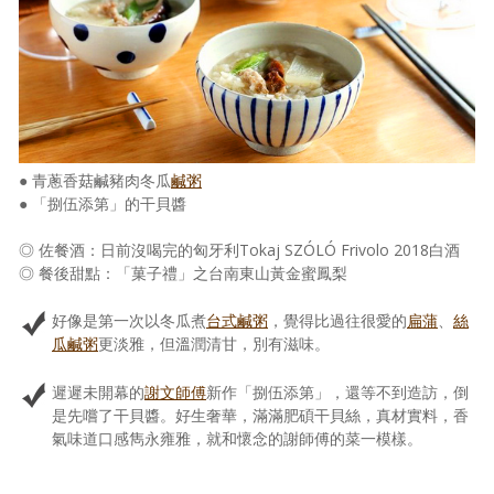
照相簿
影音區
創意出版服務
歷史區
● 青蔥香菇鹹豬肉冬瓜
鹹粥
● 「捌伍添第」的干貝醬
關於Yilan
◎ 佐餐酒：日前沒喝完的匈牙利Tokaj SZÓLÓ Frivolo 2018白酒
個人著作
◎ 餐後甜點：「菓子禮」之台南東山黃金蜜鳳梨
活動實況記錄
好像是第一次以冬瓜煮
台式鹹粥
，覺得比過往很愛的
扁蒲
、
絲
媒體報導一覽
瓜鹹粥
更淡雅，但溫潤清甘，別有滋味。
合作與代言
遲遲未開幕的
謝文師傅
新作「捌伍添第」，還等不到造訪，倒
是先嚐了干貝醬。好生奢華，滿滿肥碩干貝絲，真材實料，香
訂閱電子報
氣味道口感雋永雍雅，就和懷念的謝師傅的菜一模樣。