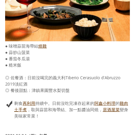
● 味噌蒜苗海帶結
燒雞
● 蒜炒山菠菜
● 番茄冬瓜湯
● 糙米飯
◎ 佐餐酒：日前沒喝完的義大利Tiberio Cerasuolo d'Abruzzo
2019淡紅酒
◎ 餐後甜點：津鎮果園豐水梨切盤
剩食
再利用
持續中。日前沒吃完凍存起來的
阿鑫小料理
的
雞肉
土手煮
，取與蒜苗和海帶結、加一點醬油同燒，
居酒屋菜
變身
美味家常菜！