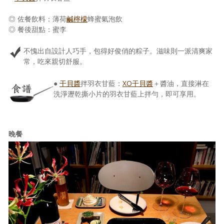
◎ 佐餐飲料：薄荷
鹹檸檬
蜂蜜氣泡飲
◎ 餐後甜點：蜜李
不愧出自設計人巧手，包得好俊俏的粽子。滋味則一派清爽家
常，吃來親切舒服。
●
干貝醬
拌羽衣甘藍：
XO干貝醬
＋醬油，直接淋在
洗淨瀝乾撕小片的羽衣甘藍上拌勻，即可享用。
晚餐