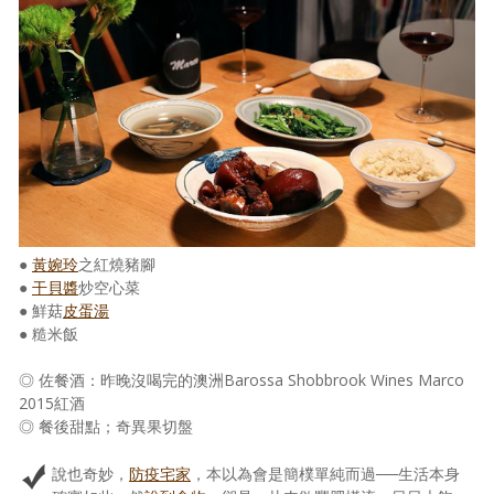
●
黃婉玲
之紅燒豬腳
●
干貝醬
炒空心菜
● 鮮菇
皮蛋湯
● 糙米飯
◎ 佐餐酒：昨晚沒喝完的澳洲Barossa Shobbrook Wines Marco
2015紅酒
◎ 餐後甜點；奇異果切盤
說也奇妙，
防疫宅家
，本以為會是簡樸單純而過──生活本身