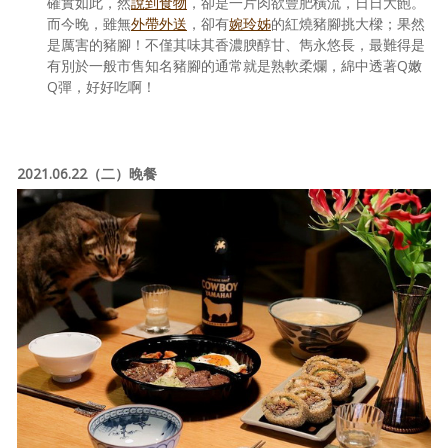
確實如此，然
說到食物
，卻是一片肉欲豐肥橫流，日日大飽。
而今晚，雖無
外帶外送
，卻有
婉玲姊
的紅燒豬腳挑大樑；果然
是厲害的豬腳！不僅其味其香濃腴醇甘、雋永悠長，最難得是
有別於一般市售知名豬腳的通常就是熟軟柔爛，綿中透著Q嫩
Q彈，好好吃啊！
2021.06.22（二）晚餐