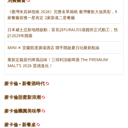
消費櫥窗
《臺灣米其林指南 2026》完整名單揭曉 臺灣餐飲大放異彩，9
家餐廳首獲一星肯定 2家新進二星餐廳
日本威士忌新地標啟動：富良詩FURALISS蒸餾所正式動工，預
計2029年開幕
MINI ✕ 宜蘭凱渡廣場酒店 聯手開啟夏日玩樂新航線
重新定義當代啤酒品味！三得利頂級啤酒 The PREMIUM
MALT’S 2026 質感進化！
麥卡倫 • 新餐酒時代
麥卡倫甜蜜新浪潮
麥卡倫團圓美味學
麥卡倫 • 新餐桌