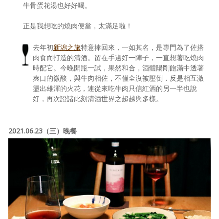
牛骨蛋花湯也好好喝。
正是我想吃的燒肉便當，太滿足啦！
去年初
新潟之旅
特意捧回來，一如其名，是專門為了佐搭
肉食而打造的清酒。留在手邊好一陣子，一直想著吃燒肉
時配它。今晚開瓶一試，果然和合，酒體陽剛飽滿中透著
爽口的微酸，與牛肉相佐，不僅全沒被壓倒，反是相互激
盪出雄渾的火花，連從來吃牛肉只信紅酒的另一半也說
好，再次證諸此刻清酒世界之超越與多樣。
2021.06.23（三）晚餐