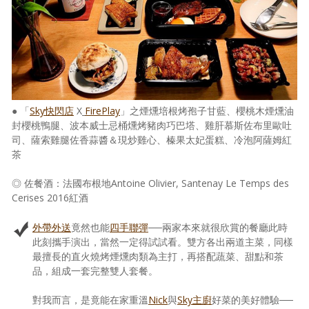
● 「
Sky快閃店
X
FirePlay
」之煙燻培根烤孢子甘藍、櫻桃木煙燻油
封櫻桃鴨腿、波本威士忌桶燻烤豬肉巧巴塔、雞肝慕斯佐布里歐吐
司、薩索雞腿佐香蒜醬＆現炒雞心、榛果太妃蛋糕、冷泡阿薩姆紅
茶
◎ 佐餐酒：法國布根地Antoine Olivier, Santenay Le Temps des
Cerises 2016紅酒
外帶外送
竟然也能
四手聯彈
──兩家本來就很欣賞的餐廳此時
此刻攜手演出，當然一定得試試看。雙方各出兩道主菜，同樣
最擅長的直火燒烤煙燻肉類為主打，再搭配蔬菜、甜點和茶
品，組成一套完整雙人套餐。
對我而言，是竟能在家重溫
Nick
與
Sky主廚
好菜的美好體驗──