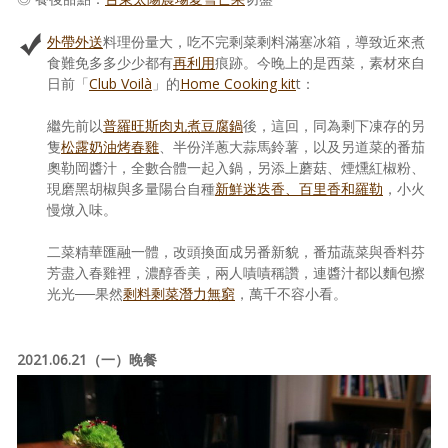
外帶外送
料理份量大，吃不完剩菜剩料滿塞冰箱，導致近來煮
食難免多多少少都有
再利用
痕跡。今晚上的是西菜，素材來自
日前「
Club Voilà
」的
Home Cooking kit
t：
繼先前以
普羅旺斯肉丸煮豆腐鍋
後，這回，同為剩下凍存的另
隻
松露奶油烤春雞
、半份洋蔥大蒜馬鈴薯，以及另道菜的番茄
奧勒岡醬汁，全數合體一起入鍋，另添上蘑菇、煙燻紅椒粉、
現磨黑胡椒與多量陽台自種
新鮮迷迭香、百里香和羅勒
，小火
慢燉入味。
二菜精華匯融一體，改頭換面成另番新貌，番茄蔬菜與香料芬
芳盡入春雞裡，濃醇香美，兩人嘖嘖稱讚，連醬汁都以麵包擦
光光──果然
剩料剩菜潛力無窮
，萬千不容小看。
2021.06.21（一）晚餐