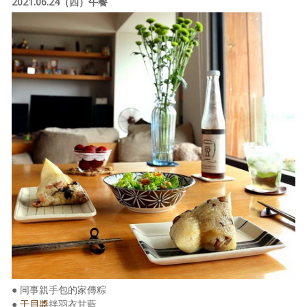
2021.06.24（四）午餐
● 同事親手包的家傳粽
●
干貝醬
拌羽衣甘藍