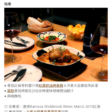
晚餐
● 番茄紅椒香料醬汁燉
松露奶油烤春雞
＆洋蔥大蒜蘑菇馬鈴薯
●
羅勒
番茄烤櫛瓜沙拉佐蜂蜜味噌橄欖油醋汁
● 兩種麵包
◎ 佐餐酒：澳洲Barossa Shobbrook Wines Marco 2015紅酒
◎ 餐後甜點：
台東太陽農場夏雪芒果
切盤