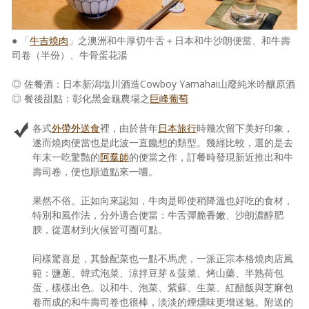
● 「
牛吉燒肉
」之澳洲和牛厚切牛舌＋日本和牛沙朗便當、和牛壽
司卷（半份）、牛骨蛋花湯
◎ 佐餐酒：日本新潟塩川酒造Cowboy Yamahai山廢純米吟釀原酒
◎ 餐後甜點：彰化黑金龜農場之
巨峰葡萄
各式
外帶外送食
裡，由於昔年
日本旅行
時幾次留下美好印象，
遂而燒肉便當也是此波一直饞想的類型。幾經比較，選的是去
年末一吃驚豔的
阿羣師
的便當之作，訂餐時發現新近推出和牛
壽司卷，便也順道點來一嚐。
果然不俗。正如向來認知，牛肉是即使稍降溫也好吃的食材，
特別和風作法，分外適合便當：牛舌彈脆香嫩、沙朗濃醇肥
腴，從選材到火候皆可圈可點。
同樣驚喜是，其餘配菜也一點不馬虎，一派正宗本格燒肉店風
範：鹽蔥、韓式泡菜、涼拌豆芽＆菠菜、烤山藥、半熟荷包
蛋，樣樣出色。以和牛、泡菜、紫蘇、生菜、紅醋飯與芝麻包
卷而成的和牛壽司卷也很棒，淡淡的煙燻味更增迷魅。附送的