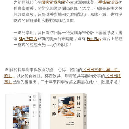
之前原就傾心的
薩索雞腿和雞心
依然潤嫩味美、
手撕豬漢堡
仍
舊豐富噴香；雖難免因運送關係略降了溫度，但想是高明火烤
與調味緣故，反覺味香質地都更濃縮緊緻，風味不減。先前沒
吃過的雞肝慕斯和櫻桃鴨腿也喜歡。
一邊兒享用，昔日造訪回憶一邊兒腦海裡心版上歷歷浮現：灑
落
Sky快閃店
廊前的明媚台東晴陽，還有
FirePlay
爐台上熱烈
一整晚的熊熊火光……好懷念哪！
※ 關於長年廚事與飲食領會、心得、體悟的
《日日三餐，早 ‧ 午 ‧
晚》
，以及餐食器皿、杯壺飲具、廚房道具等器物分享的
《日日物
事》
已經先後推出，二十年來四季餐桌之樂盡在此中，歡迎捧場！