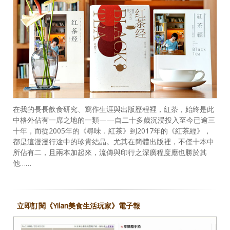
在我的長長飲食研究、寫作生涯與出版歷程裡，紅茶，始終是此
中格外佔有一席之地的一類——自二十多歲沉浸投入至今已逾三
十年，而從2005年的《尋味．紅茶》到2017年的《紅茶經》，
都是這漫漫行途中的珍貴結晶。尤其在簡體出版裡，不僅十本中
所佔有二，且兩本加起來，流傳與印行之深廣程度應也勝於其
他……
立即訂閱《Yilan美食生活玩家》電子報