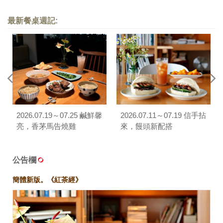
餐，早 ‧ 午 ‧ 晚》序
餐，早 ‧ 午 ‧ 晚》序
最新餐桌週記:
2026.07.19～07.25 鹹鮮馨
2026.07.11～07.19 信手拈
亮，香茅馬告燒雞
來，饅頭新配搭
公告欄
簡體新版。《紅茶經》