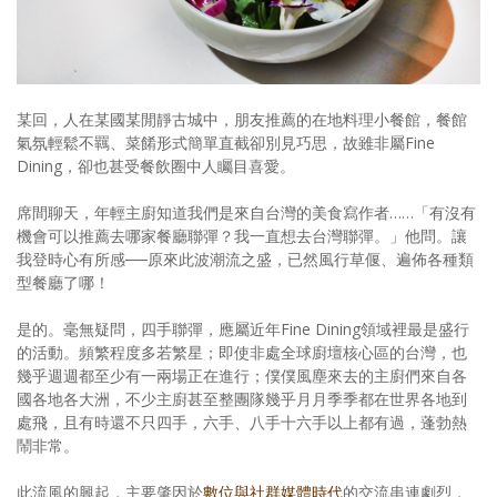
照相簿
影音區
創意出版服務
某回，人在某國某閒靜古城中，朋友推薦的在地料理小餐館，餐館
氣氛輕鬆不羈、菜餚形式簡單直截卻別見巧思，故雖非屬Fine
歷史區
Dining，卻也甚受餐飲圈中人矚目喜愛。
關於Yilan
席間聊天，年輕主廚知道我們是來自台灣的美食寫作者……「有沒有
機會可以推薦去哪家餐廳聯彈？我一直想去台灣聯彈。」他問。讓
個人著作
我登時心有所感──原來此波潮流之盛，已然風行草偃、遍佈各種類
型餐廳了哪！
活動實況記錄
是的。毫無疑問，四手聯彈，應屬近年Fine Dining領域裡最是盛行
媒體報導一覽
的活動。頻繁程度多若繁星；即使非處全球廚壇核心區的台灣，也
幾乎週週都至少有一兩場正在進行；僕僕風塵來去的主廚們來自各
合作與代言
國各地各大洲，不少主廚甚至整團隊幾乎月月季季都在世界各地到
處飛，且有時還不只四手，六手、八手十六手以上都有過，蓬勃熱
訂閱電子報
鬧非常。
此流風的興起，主要肇因於
數位與社群媒體時代
的交流串連劇烈，