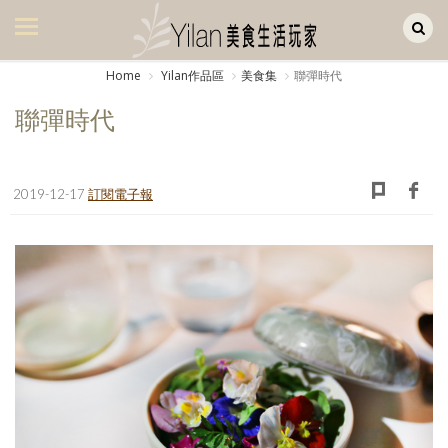
Yilan作品區
美食集
Home
Yilan作品區
美食集
聯彈時代
美飲集
聯彈時代
廚房集
旅遊集
2019-12-17
訂閱電子報
旅遊美食集
生活風
書房集
日記簿
餐桌週記
享樂隨手拍