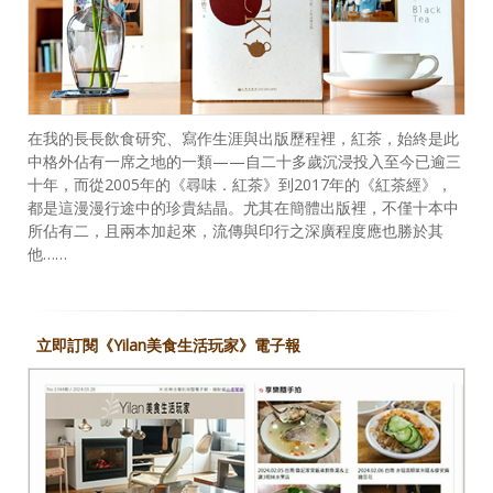
在我的長長飲食研究、寫作生涯與出版歷程裡，紅茶，始終是此
中格外佔有一席之地的一類——自二十多歲沉浸投入至今已逾三
十年，而從2005年的《尋味．紅茶》到2017年的《紅茶經》，
都是這漫漫行途中的珍貴結晶。尤其在簡體出版裡，不僅十本中
所佔有二，且兩本加起來，流傳與印行之深廣程度應也勝於其
他……
立即訂閱《Yilan美食生活玩家》電子報