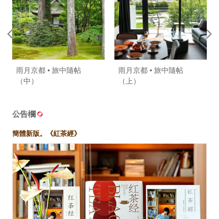
雨月京都 • 旅中隨帖
雨月京都 • 旅中隨帖
（中）
（上）
公告欄
簡體新版。《紅茶經》