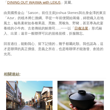
「
DINING OUT WAJIMA with LEXUS
」莫屬。
由美國舊金山「Saison」前任主廚Joshua Skenes與出身金澤的東京
「Azur」的植木將仁擔綱。早從一年前便開始籌備，綿密織入在地
風土，輪島素材如各種果蔬、黑鮑、黑喉魚、野豬，甚至專為此宴
養殖的小牛肉、古老傳統的鮒壽司……一一以「
日魂法菜
」形式融
入、出菜；遠非一般聯彈可比的規格規模，折服難忘。
回首過往，能動我心、留下記憶的，幾乎都屬此類。我也認為，這
才是聯彈的真正價值、意義之所在，也是唯聯彈才能激發、創造的
光亮。
相關連結: