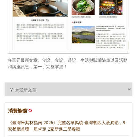
各單元最新文章、食譜、食記、遊記、生活與閱讀隨筆以及活動
和講座訊息，第一手完整掌握！
消費櫥窗
《臺灣米其林指南 2026》完整名單揭曉 臺灣餐飲大放異彩，9
家餐廳首獲一星肯定 2家新進二星餐廳