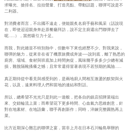
求曝光、搶排名、拉抬聲量、打造亮點、帶動話題，聯彈可說是不
二利器。
對消費者而言，不出國不遠走，便能親炙名廚手藝和風采（話說現
在，即使迢迢親身奔赴原餐廳拜訪，說不定主廚還出門聯彈去了
呢……），當然吸引力十足。
而我，對此雖並不特別熱中，但數年下來也經歷不少。對我來說，
聯彈的魅力，從來非在省了機票旅費或奔波──說到底，離了熟悉的
廚房、場域、食材與班底加上時間匆促，風味幾乎多多少少總有減
損，難脫隔靴搔癢之憾；且常常還得冒著表現不若預期的風險……
真正期待從中看見與感受到的，是兩地廚人間相互激盪的默契與火
花，以及，遠來料理人們和當地的連結和對話。
所以，總希望不光光只是到此一遊般，把各自的鎮店招牌菜端出
來、交錯輪流上菜；而希望花下更多時間、心血氣力思維創意，針
對在地素材、在地語彙，聯手再創新作；同時，淬鍊完整圓熟再上
菜。
比方近期深心難忘的聯彈之宴，當非上月在日本石川輪島舉辦的