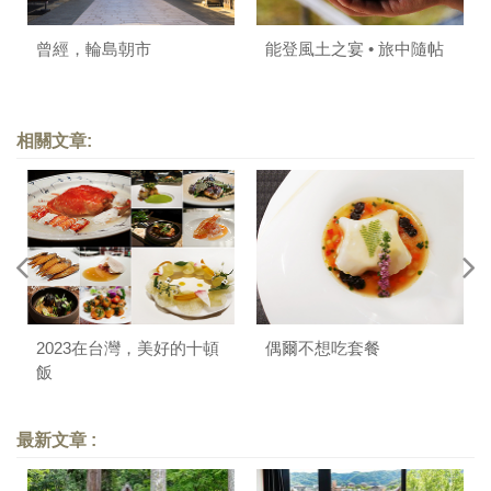
曾經，輪島朝市
能登風土之宴 • 旅中隨帖
相關文章:
2023在台灣，美好的十頓
偶爾不想吃套餐
飯
最新文章 :