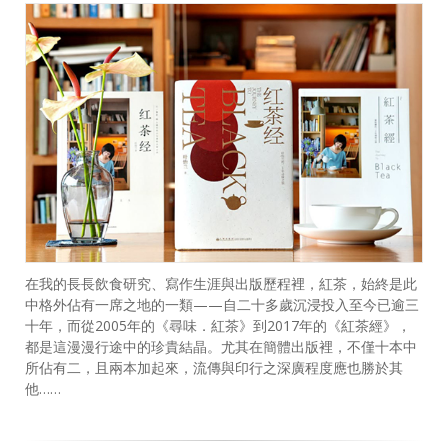
在我的長長飲食研究、寫作生涯與出版歷程裡，紅茶，始終是此
中格外佔有一席之地的一類——自二十多歲沉浸投入至今已逾三
十年，而從2005年的《尋味．紅茶》到2017年的《紅茶經》，
都是這漫漫行途中的珍貴結晶。尤其在簡體出版裡，不僅十本中
所佔有二，且兩本加起來，流傳與印行之深廣程度應也勝於其
他……