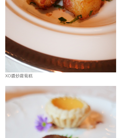
XO醬炒蘿蔔糕