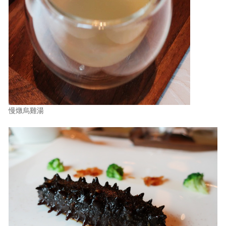
慢燉烏雞湯