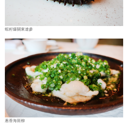
蝦籽爆關東遼參
蔥香海斑柳