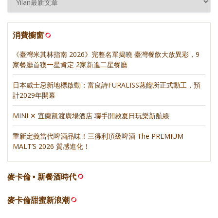
消費櫥窗
《臺灣米其林指南 2026》完整名單揭曉 臺灣餐飲大放異彩，9
家餐廳首獲一星肯定 2家新進二星餐廳
日本威士忌新地標啟動：富良詩FURALISS蒸餾所正式動工，預
計2029年開幕
MINI ✕ 宜蘭凱渡廣場酒店 聯手開啟夏日玩樂新航線
重新定義當代啤酒品味！三得利頂級啤酒 The PREMIUM
MALT’S 2026 質感進化！
麥卡倫 • 新餐酒時代
麥卡倫甜蜜新浪潮