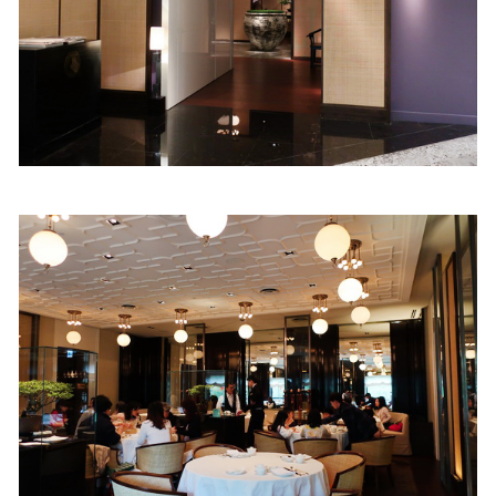
照相簿
影音區
創意出版服務
歷史區
關於Yilan
個人著作
活動實況記錄
媒體報導一覽
合作與代言
訂閱電子報