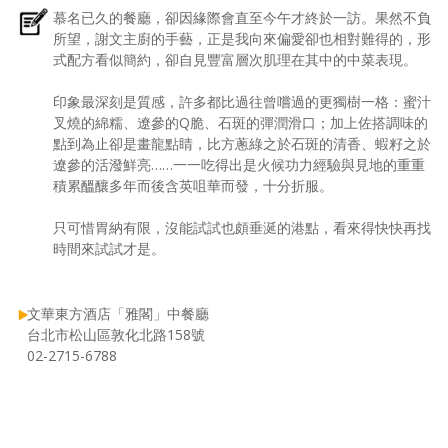
慕名已久的餐廳，卻因緣際會直至今午才終於一訪。果然不負
所望，謝文主廚的手藝，正是我向來偏愛卻也相對難得的，形
式配方看似簡約，卻自見豐富層次肌理在其中的中菜表現。
印象最深刻是質感，許多都比過往曾嚐過的更獨樹一格：蜜汁
叉燒的綿糯、遼參的Q脆、石斑的彈潤滑口；加上佐搭調味的
點到為止卻是畫龍點睛，比方蔥綠之於石斑的清香、蝦籽之於
遼參的活潑鮮亮……一一吃得出是火候功力經驗與見地的重重
積累醞釀多年而後含英咀華而發，十分折服。
只可惜胃納有限，沒能試試也頗垂涎的港點，看來得快快再找
時間來試試才是。
文華東方酒店「雅閣」中餐廳
台北市松山區敦化北路158號
02-2715-6788