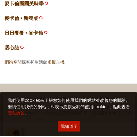
麥卡倫團圓美味學
麥卡倫 • 新餐桌
日日餐餐 • 麥卡倫
居心誌
網站空間
採智邦生活館
虛擬主機
關於本站
∣
隱私權保護
∣
廣告與合作
∣
聯絡我們
我們使用cookies來了解您如何使用我們的網站並改善您的體驗。
繼續使用我們的網站，即表示您接受我們使用cookies，點此查看
Copyright © 2018 Yilan美食生活玩家 版權所有 未經授權禁止轉貼或節錄
隱私政策
。
我知道了