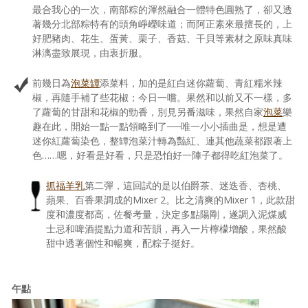
最合我心的一次，南部粽的渾然融合一體特色圓熟了，卻又透
著幾分北部粽特有的頭角崢嶸味道；而阿正素來最擅長的，上
好肥豬肉、花生、蛋黃、栗子、香菇、干貝等素材之原味真味
淋漓盡致展現，由衷折服。
前幾日為
泡菜罈
添菜料，加的是紅白迷你蘿蔔、青紅糯米辣
椒，再隨手補了些花椒；今日一嚐。果然和以前又不一樣，多
了蘿蔔的甘甜和花椒的勁香，別見另番滋味，果然自家
泡菜
樂
趣在此，開始一點一點領略到了──唯一小小插曲是，想是遭
迷你紅蘿蔔染色，整罈泡菜汁轉為豔紅、連其他蔬菜都跟著上
色……嗯，好看是好看，只是恐怕好一陣子都得吃紅泡菜了。
抓福羊乳
第二彈，這回試的是以伯爵茶、迷迭香、杏桃、
蘋果、百香果調成的Mixer 2。比之清爽的Mixer 1，此款甜
度和濃度都高，佐餐考量，決定多點陽剛，遂調入泥煤威
士忌和啤酒提點力道和苦韻，再入一片檸檬增酸，果然酸
甜中透著個性和暢爽，配粽子挺好。
午點