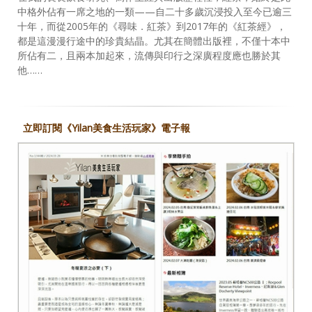
中格外佔有一席之地的一類——自二十多歲沉浸投入至今已逾三
十年，而從2005年的《尋味．紅茶》到2017年的《紅茶經》，
都是這漫漫行途中的珍貴結晶。尤其在簡體出版裡，不僅十本中
所佔有二，且兩本加起來，流傳與印行之深廣程度應也勝於其
他……
立即訂閱《Yilan美食生活玩家》電子報