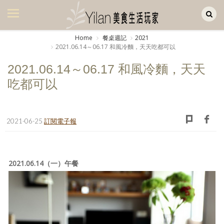
Yilan作品區
美食集
Home
餐桌週記
2021
2021.06.14～06.17 和風冷麵，天天吃都可以
美飲集
2021.06.14～06.17 和風冷麵，天天
廚房集
吃都可以
旅遊集
旅遊美食集
2021-06-25
訂閱電子報
生活風
書房集
2021.06.14（一）午餐
日記簿
餐桌週記
享樂隨手拍