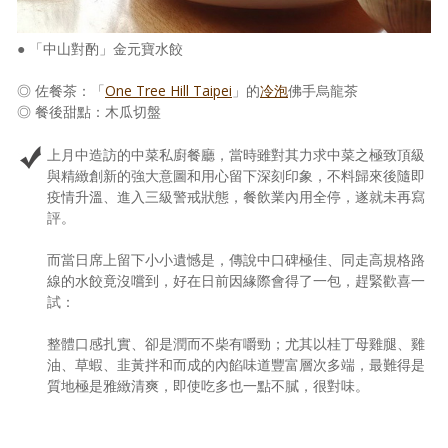
● 「中山對酌」金元寶水餃
◎ 佐餐茶：「
One Tree Hill Taipei
」的
冷泡
佛手烏龍茶
◎ 餐後甜點：木瓜切盤
上月中造訪的中菜私廚餐廳，當時雖對其力求中菜之極致頂級
與精緻創新的強大意圖和用心留下深刻印象，不料歸來後隨即
疫情升溫、進入三級警戒狀態，餐飲業內用全停，遂就未再寫
評。
而當日席上留下小小遺憾是，傳說中口碑極佳、同走高規格路
線的水餃竟沒嚐到，好在日前因緣際會得了一包，趕緊歡喜一
試：
整體口感扎實、卻是潤而不柴有嚼勁；尤其以桂丁母雞腿、雞
油、草蝦、韭黃拌和而成的內餡味道豐富層次多端，最難得是
質地極是雅緻清爽，即使吃多也一點不膩，很對味。