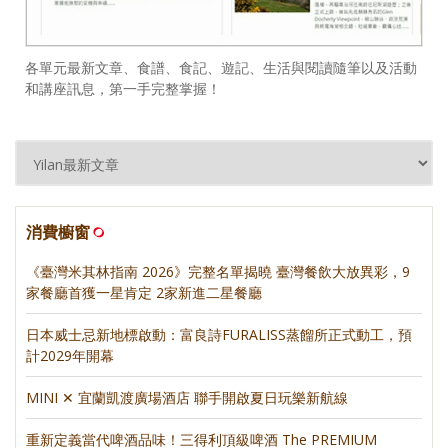
各單元最新文章、食譜、食記、遊記、生活與閱讀隨筆以及活動
和講座訊息，第一手完整掌握！
消費櫥窗
《臺灣米其林指南 2026》完整名單揭曉 臺灣餐飲大放異彩，9
家餐廳首獲一星肯定 2家新進二星餐廳
日本威士忌新地標啟動：富良詩FURALISS蒸餾所正式動工，預
計2029年開幕
MINI ✕ 宜蘭凱渡廣場酒店 聯手開啟夏日玩樂新航線
重新定義當代啤酒品味！三得利頂級啤酒 The PREMIUM