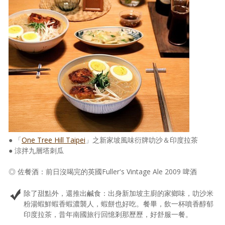
● 「
One Tree Hill Taipei
」之新家坡風味衍牌叻沙＆印度拉茶
● 涼拌九層塔刺瓜
◎ 佐餐酒：前日沒喝完的英國Fuller's Vintage Ale 2009 啤酒
除了甜點外，還推出鹹食：出身新加坡主廚的家鄉味，叻沙米
粉湯蝦鮮蝦香蝦濃襲人，蝦餅也好吃。餐畢，飲一杯噴香醇郁
印度拉茶，昔年南國旅行回憶剎那歷歷，好舒服一餐。