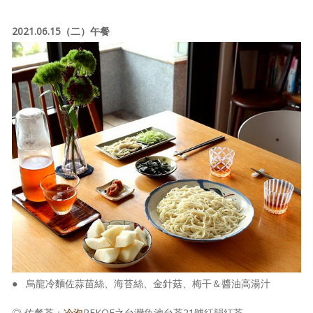
2021.06.15（二）午餐
● 烏龍冷麵佐蒜苗絲、海苔絲、金針菇、梅干＆醬油高湯汁
◎ 佐餐茶：
冷泡
PEKOE之台灣魚池台茶21號紅韻紅茶