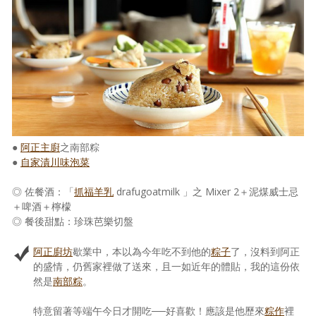
照相簿
影音區
創意出版服務
歷史區
關於Yilan
●
阿正主廚
之南部粽
個人著作
●
自家漬川味泡菜
活動實況記錄
◎ 佐餐酒：「
抓福羊乳
drafugoatmilk 」之 Mixer 2＋泥煤威士忌
＋啤酒＋檸檬
媒體報導一覽
◎ 餐後甜點：珍珠芭樂切盤
合作與代言
阿正廚坊
歇業中，本以為今年吃不到他的
粽子
了，沒料到阿正
的盛情，仍舊家裡做了送來，且一如近年的體貼，我的這份依
訂閱電子報
然是
南部粽
。
特意留著等端午今日才開吃──好喜歡！應該是他歷來
粽作
裡