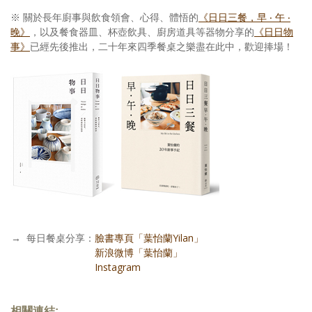
※ 關於長年廚事與飲食領會、心得、體悟的
《日日三餐，早 ‧ 午 ‧
晚》
，以及餐食器皿、杯壺飲具、廚房道具等器物分享的
《日日物
事》
已經先後推出，二十年來四季餐桌之樂盡在此中，歡迎捧場！
→
每日餐桌分享：
臉書專頁「葉怡蘭Yilan」
每日餐桌分享：
新浪微博「葉怡蘭」
每日餐桌分享：
Instagram
相關連結: