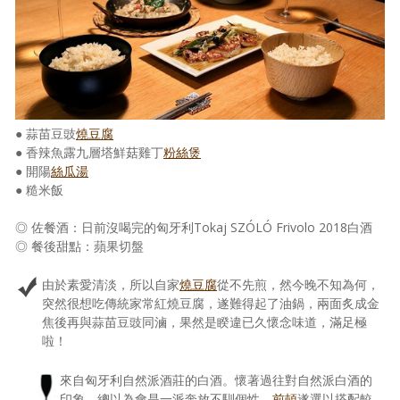
● 蒜苗豆豉
燒豆腐
● 香辣魚露九層塔鮮菇雞丁
粉絲煲
● 開陽
絲瓜湯
● 糙米飯
◎ 佐餐酒：日前沒喝完的匈牙利Tokaj SZÓLÓ Frivolo 2018白酒
◎ 餐後甜點：蘋果切盤
由於素愛清淡，所以自家
燒豆腐
從不先煎，然今晚不知為何，
突然很想吃傳統家常紅燒豆腐，遂難得起了油鍋，兩面炙成金
焦後再與蒜苗豆豉同滷，果然是睽違已久懷念味道，滿足極
啦！
來自匈牙利自然派酒莊的白酒。懷著過往對自然派白酒的
印象，總以為會是一派奔放不馴個性，
前頓
遂選以搭配較