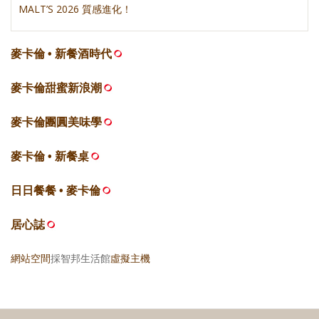
MALT’S 2026 質感進化！
麥卡倫 • 新餐酒時代
麥卡倫甜蜜新浪潮
麥卡倫團圓美味學
麥卡倫 • 新餐桌
日日餐餐 • 麥卡倫
居心誌
網站空間
採智邦生活館
虛擬主機