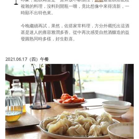
複雜的料理，沒料到開瓶一嚐，竟比想像中來得清新，一
時顯不出特色來。
今晚繼續再試，果然，佐搭家常料理，方分外襯托出這酒
甚是迷人的雍容雅潤多香。從中再次感受自然酒釀造的益
發圓熟同時多樣，好生歡喜。
2021.06.17（四）午餐