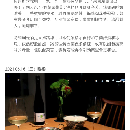
按照所附說明一一烤、炸、覆熱後享用……「果然精銳盡出
哪！」兩人忍不住嘖嘖讚嘆：涼拌豬耳鮮爽辛芳、辣雞翅酥嫩
噴香、土手煮豐醇雋永、雞腳膠綿勁辣、鹹豬肉花香盈盈，頗
有幾分各店同台競技、互別苗頭意味，道道剽悍奔放、濃烈襲
人，過癮非常。
特調則走的是果風路線，且即使依指示自行加了蘭姆酒和冰
塊，依然蜜般甜媚；雖能理解因菜色多偏辣，或有以甜包裹辣
味的考量，但以配菜言，覺得若能再陽剛勁爽些會更和合。
2021.06.16（三）晚餐