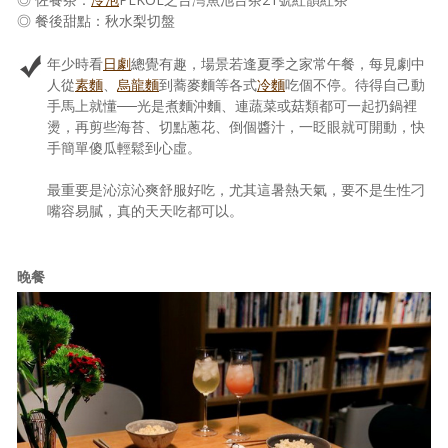
◎ 餐後甜點：秋水梨切盤
年少時看
日劇
總覺有趣，場景若逢夏季之家常午餐，每見劇中
人從
素麵
、
烏龍麵
到蕎麥麵等各式
冷麵
吃個不停。待得自己動
手馬上就懂──光是煮麵沖麵、連蔬菜或菇類都可一起扔鍋裡
燙，再剪些海苔、切點蔥花、倒個醬汁，一眨眼就可開動，快
手簡單傻瓜輕鬆到心虛。
最重要是沁涼沁爽舒服好吃，尤其這暑熱天氣，要不是生性刁
嘴容易膩，真的天天吃都可以。
晚餐