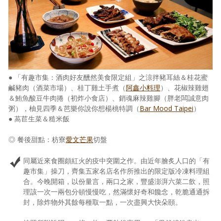
● 「有趣市集：酒肉好友醺然美食限定組」之涼拌豬耳絲＆桂花蜜
鹹豬肉（酒菜市場）、桂丁雞土手煮（
阿鑫小料理
）、花椒辣雞翅
＆鮪魚酸豆牛肉捲（初炸小食店）、銷魂麻辣雞腳（胖老闆誠意肉
粥），柚見四季＆芭樂你說你想楊桃特調（
Bar Mood Taipei
）
● 萵苣生菜＆糙米飯
◎ 餐後甜點：枋寮
愛文芒果
切盤
同屬近來食圈頗紅火的疫中突圍之作。由近年膾炙人口的「有
趣市集」操刀，齊集五家名店名作所推出的限定版冷凍料理組
合。今晚開箱，以份量言，兩口之家，豐盛澎湃六菜二飲，照
理該一次一兩包分頓慢慢吃，然滿懷好奇和饞念，乾脆通通拆
封，除炸物外其餘每種取一點，一次盡興大快朵頤。