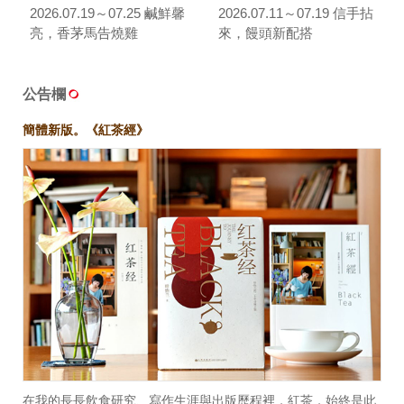
2026.07.19～07.25 鹹鮮馨
2026.07.11～07.19 信手拈
亮，香茅馬告燒雞
來，饅頭新配搭
公告欄
簡體新版。《紅茶經》
在我的長長飲食研究、寫作生涯與出版歷程裡，紅茶，始終是此