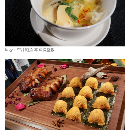
logy：杏汁鮑魚 本屆得盤數