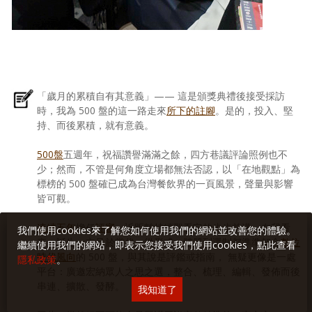
「歲月的累積自有其意義」—— 這是頒獎典禮後接受採訪
時，我為 500 盤的這一路走來
所下的註腳
。是的，投入、堅
持、而後累積，就有意義。
500盤
五週年，祝福讚譽滿滿之餘，四方巷議評論照例也不
少；然而，不管是何角度立場都無法否認，以「在地觀點」為
標榜的 500 盤確已成為台灣餐飲界的一頁風景，聲量與影響
皆可觀。
連續五年
擔任
評審
，近距離持續觀看它的步步前邁，在我看
我們使用cookies來了解您如何使用我們的網站並改善您的體驗。
來，誕生、立足於當代，從形式、體質到選制都準準契合
數位
繼續使用我們的網站，即表示您接受我們使用cookies，點此查看
時代風向
的 500 盤，與其說是評鑑或指南， 無疑更像是一處
隱私政策
。
平台：廣邀宏納眾人之思之選，整合、梳理、編輯、發佈而後
串連、擴散、發酵。
我知道了