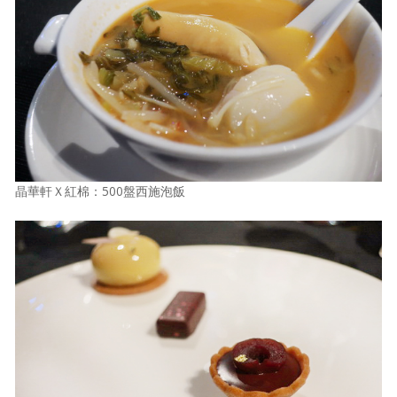
晶華軒Ｘ紅棉：500盤西施泡飯