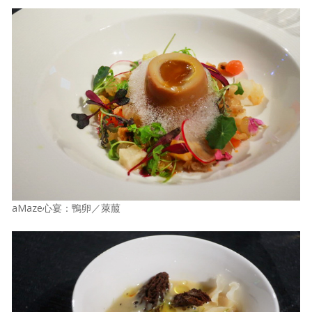
aMaze心宴：鴨卵／萊菔