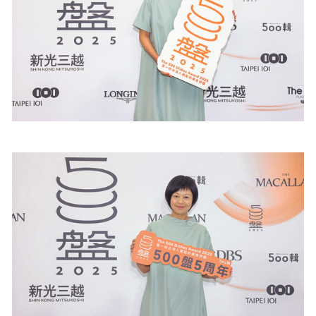
照相簿
影音區
創意出版服務
歷史區
關於Yilan
個人著作
活動實況記錄
媒體報導一覽
合作與代言
訂閱電子報