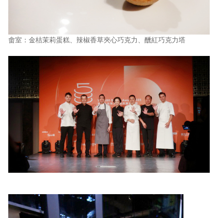
畬室：金桔茉莉蛋糕、辣椒香草夾心巧克力、醺紅巧克力塔