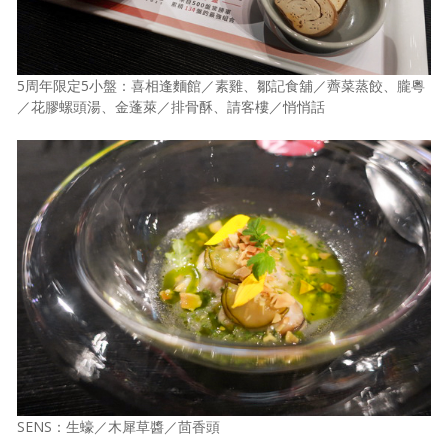
5周年限定5小盤：喜相逢麵館／素雞、鄒記食舖／薺菜蒸餃、朧粵
／花膠螺頭湯、金蓬萊／排骨酥、請客樓／悄悄話
SENS：生蠔／木犀草醬／茴香頭