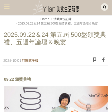
Yilan作品區
美食集
Home
活動實況記錄
2025.09.22＆24 第五屆 500盤頒獎典禮、五週年論壇＆晚宴
美飲集
2025.09.22＆24 第五屆 500盤頒獎典
廚房集
禮、五週年論壇＆晚宴
旅遊集
旅遊美食集
2025-10-01
訂閱電子報
生活風
書房集
09.22 頒獎典禮
日記簿
餐桌週記
享樂隨手拍