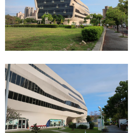
照相簿
影音區
創意出版服務
歷史區
關於Yilan
個人著作
活動實況記錄
媒體報導一覽
合作與代言
訂閱電子報