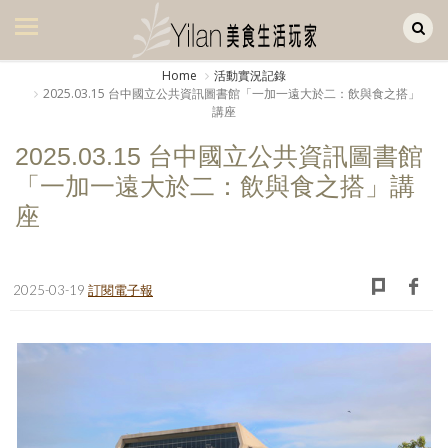
Yilan作品區
美食集
Home
活動實況記錄
2025.03.15 台中國立公共資訊圖書館「一加一遠大於二：飲與食之搭」
美飲集
講座
廚房集
2025.03.15 台中國立公共資訊圖書館
「一加一遠大於二：飲與食之搭」講
旅遊集
座
旅遊美食集
生活風
2025-03-19
訂閱電子報
書房集
日記簿
餐桌週記
享樂隨手拍