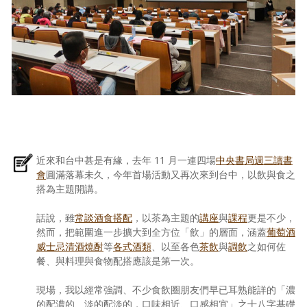
近來和台中甚是有緣，去年 11 月一連四場
中央書局週三讀書
會
圓滿落幕未久，今年首場活動又再次來到台中，以飲與食之
搭為主題開講。
話說，雖
常談酒食搭配
，以茶為主題的
講座
與
課程
更是不少，
然而，把範圍進一步擴大到全方位「飲」的層面，涵蓋
葡萄酒
威士忌
清酒
燒酎
等
各式酒類
、以至各色
茶飲
與
調飲
之如何佐
餐、與料理與食物配搭應該是第一次。
現場，我以經常強調、不少食飲圈朋友們早已耳熟能詳的「濃
的配濃的、淡的配淡的，口味相近、口感相宜」之十八字基礎