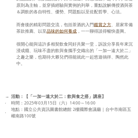
原則為主軸，並穿插經驗與實例的列舉，重點說解傳授酒與茶
＆調飲的各自特性、優勢、問題點以至佐配哲學、心法。
而會後的精彩問題交流，包括茶酒的入門
鑑賞之方
、居家常備
茶款推薦、以至
品味的如何養成
，一一聊得談得暢快盡興。
很開心能與這許多相契飲食同好共聚一堂，訴說分享長年來沉
浸成癮、玩味不盡的飲與食攜手交織出的「一加一遠大於二」
之趣之樂，也期待大夥兒們得能就此一起悠遊徜徉、陶然此
中。
→
活動：【「一加一遠大於二：飲與食之搭」講座】
‧
時間：2025年03月15日（六）14:00～16:00
地點：國立公共資訊圖書館總館 2樓國際會議廳｜台中市南區五
‧
權南路100號